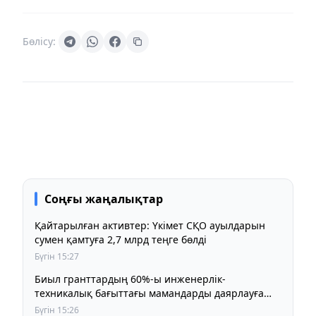
Бөлісу:
Соңғы жаңалықтар
Қайтарылған активтер: Үкімет СҚО ауылдарын
сумен қамтуға 2,7 млрд теңге бөлді
Бүгін 15:27
Биыл гранттардың 60%-ы инженерлік-
техникалық бағыттағы мамандарды даярлауға
беріледі
Бүгін 15:26