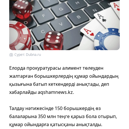
Сурет: Dubna.ru
Елорда прокуратурасы алимент төлеуден
жалтарған борышкерлердің құмар ойындардың
қызығына батып кеткендерді анықтады, деп
хабарлайды aqshamnews.kz.
Талдау нәтижесінде 150 борышкердің өз
балаларына 350 млн теңге қарыз бола отырып,
құмар ойындарға қатысқаны анықталды.