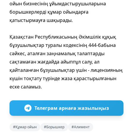
ойын бизнесінің ұйымдастырушыларына
борышкерлерді құмар ойындарға
қатыстырмауға шақырады.
Қазақстан Республикасының Әкімшілік құқық
бұзушылықтар туралы кодексінің 444-бабына
сәйкес, аталған заңнамалық талаптарды
сақтамаған жағдайда айыппұл салу, ал
қайталанған бұзушылықтар үшін - лицензияның
күшін тоқтату түрінде жаза қарастырылғанын
еске саламыз.
Телеграм арнаға жазылыңыз
#Құмар ойын
#Борышкер
#Алимент