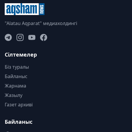
"Alatau Aqparat" медиахолдингі
Сілтемелер
Біз туралы
Байланыс
Жарнама
Жазылу
Газет архиві
Байланыс