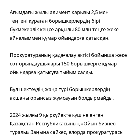
Ағымдағы жылы алимент қарызы 2,5 млн
теңгені құраған борышкерлердің бірі
букмекерлік кеңсе арқылы 80 млн теңге жеке
айналыммен құмар ойындарға қатысқан.
Прокуратураның қадағалау актісі бойынша жеке
сот орындаушылары 150 борышкерге құмар
ойындарға қатысуға тыйым салды.
Бұл шектеудің жаңа түрі борышкерлердің
ақшаны орынсыз жұмсауын болдырмайды.
2024 жылғы 9 қыркүйекте күшіне енген
Қазақстан Республикасының «Ойын бизнесі
туралы» Заңына сәйкес, елорда прокуратурасы