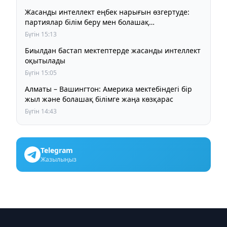
Жасанды интеллект еңбек нарығын өзгертуде:
партиялар білім беру мен болашақ
мамандықтарды талқылады
Бүгін 15:13
Биылдан бастап мектептерде жасанды интеллект
оқытылады
Бүгін 15:05
Алматы – Вашингтон: Америка мектебіндегі бір
жыл және болашақ білімге жаңа көзқарас
Бүгін 14:43
Telegram
Жазылыңыз