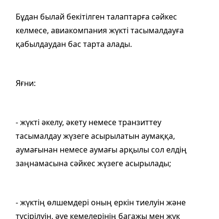
Бұдан былай бекітілген талаптарға сәйкес
келмесе, авиакомпания жүкті тасымалдауға
қабылдаудан бас тарта алады.
Яғни:
- жүкті әкелу, әкету немесе транзиттеу
тасымалдау жүзеге асырылатын аумаққа,
аумағынан немесе аумағы арқылы сол елдің
заңнамасына сәйкес жүзеге асырылады;
- жүктің өлшемдері оның еркін тиелуін және
түсірілуін, әуе кемелерінің багажы мен жүк