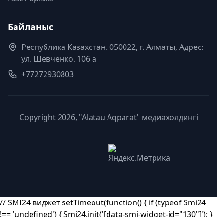
Байланыс
Республика Казахстан. 050022, г. Алматы, Адрес:
ул. Шевченко, 106 а
+77272930803
Copyright 2026, "Alatau Aqparat" медиахолдингі
// SMI24 виджет setTimeout(function() { if (typeof Smi24
!== 'undefined') { Smi24.init('[data-smi-widget-id="130"]'); }