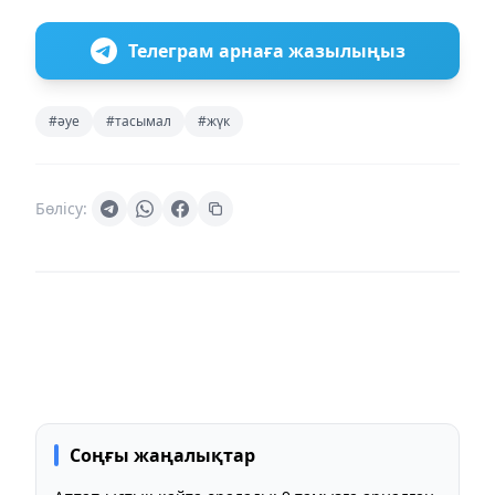
Телеграм арнаға жазылыңыз
#әуе
#тасымал
#жүк
Бөлісу:
Соңғы жаңалықтар