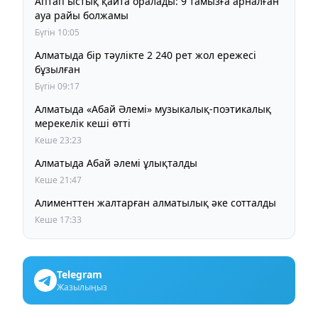
Аптап ыстық қайта оралады: 9 тамызға арналған
ауа райы болжамы
Бүгін 10:05
Алматыда бір тәулікте 2 240 рет жол ережесі
бұзылған
Бүгін 09:17
Алматыда «Абай Әлемі» музыкалық-поэтикалық
мерекелік кеші өтті
Кеше 23:23
Алматыда Абай әлемі ұлықталды
Кеше 21:47
Алименттен жалтарған алматылық әке сотталды
Кеше 17:33
Telegram
Жазылыңыз