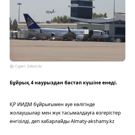
Сурет: Zakon.kz
Бұйрық 4 наурыздан бастап күшіне енеді.
ҚР ИИДМ бұйрығымен әуе көлігінде
жолаушылар мен жүк тасымалдауға өзгерістер
енгізілді, деп хабарлайды Almaty-akshamy.kz