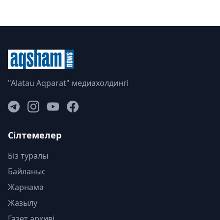
"Alatau Aqparat" медиахолдингі
Сілтемелер
Біз туралы
Байланыс
Жарнама
Жазылу
Газет архиві