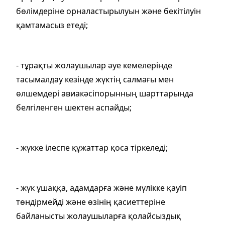
бөлімдеріне орналастырылуын және бекітілуін
қамтамасыз етеді;
- тұрақты жолаушылар әуе кемелерiнде
тасымалдау кезiнде жүктiң салмағы мен
өлшемдерi авиакәсiпорынның шарттарында
белгiленген шектен аспайды;
- жүкке ілеспе құжаттар қоса тіркеледі;
- жүк ұшаққа, адамдарға және мүлікке қауіп
төндірмейді және өзінің қасиеттеріне
байланысты жолаушыларға қолайсыздық