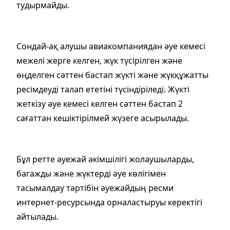
тудырмайды.
Сондай-ақ алушы авиакомпаниядан әуе кемесі
межелі жерге келген, жүк түсірілген және
өңделген сәттен бастап жүкті және жүкқұжатты
ресімдеуді талап ететіні түсіндіріледі. Жүкті
жеткізу әуе кемесі келген сәттен бастап 2
сағаттан кешіктірілмей жүзеге асырылады.
Бұл ретте әуежай әкімшілігі жолаушыларды,
багажды және жүктерді әуе көлігімен
тасымалдау тәртібін әуежайдың ресми
интернет-ресурсында орналастыруы керектігі
айтылады.