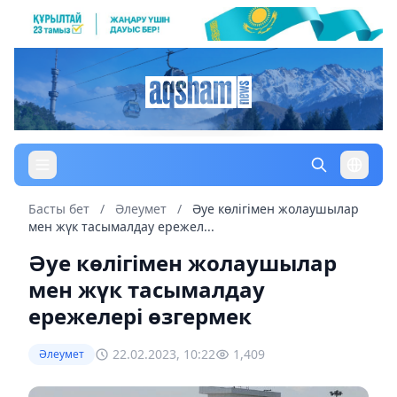
Басты бет
/
Әлеумет
/
Әуе көлігімен жолаушылар
мен жүк тасымалдау ережел...
Әуе көлігімен жолаушылар
мен жүк тасымалдау
ережелері өзгермек
22.02.2023, 10:22
1,409
Әлеумет