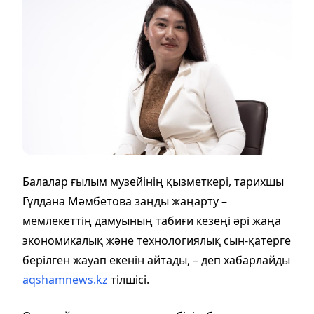
Балалар ғылым музейінің қызметкері, тарихшы
Гүлдана Мәмбетова заңды жаңарту –
мемлекеттің дамуының табиғи кезеңі әрі жаңа
экономикалық және технологиялық сын-қатерге
берілген жауап екенін айтады, – деп хабарлайды
aqshamnews.kz
тілшісі.