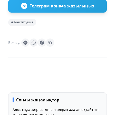
Телеграм арнаға жазылыңыз
#Конституция
Бөлісу:
Соңғы жаңалықтар
Алматыда жер сілкінісін алдын ала анықтайтын
жаңа орталық ашылды