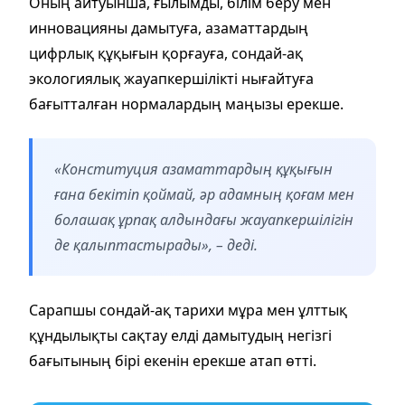
Оның айтуынша, ғылымды, білім беру мен
инновацияны дамытуға, азаматтардың
цифрлық құқығын қорғауға, сондай-ақ
экологиялық жауапкершілікті нығайтуға
бағытталған нормалардың маңызы ерекше.
«Конституция азаматтардың құқығын
ғана бекітіп қоймай, әр адамның қоғам мен
болашақ ұрпақ алдындағы жауапкершілігін
де қалыптастырады», – деді.
Сарапшы сондай-ақ тарихи мұра мен ұлттық
құндылықты сақтау елді дамытудың негізгі
бағытының бірі екенін ерекше атап өтті.