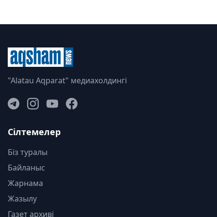
"Alatau Aqparat" медиахолдингі
Сілтемелер
Біз туралы
Байланыс
Жарнама
Жазылу
Газет архиві