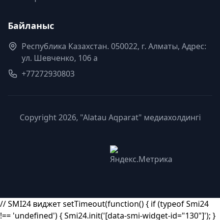
Байланыс
Республика Казахстан. 050022, г. Алматы, Адрес:
ул. Шевченко, 106 а
+77272930803
Copyright 2026, "Alatau Aqparat" медиахолдингі
// SMI24 виджет setTimeout(function() { if (typeof Smi24
!== 'undefined') { Smi24.init('[data-smi-widget-id="130"]'); }