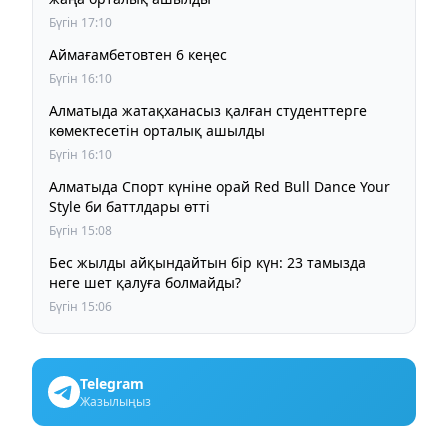
Бүгін 17:10
Аймағамбетовтен 6 кеңес
Бүгін 16:10
Алматыда жатақханасыз қалған студенттерге
көмектесетін орталық ашылды
Бүгін 16:10
Алматыда Спорт күніне орай Red Bull Dance Your
Style би баттлдары өтті
Бүгін 15:08
Бес жылды айқындайтын бір күн: 23 тамызда
неге шет қалуға болмайды?
Бүгін 15:06
Telegram
Жазылыңыз