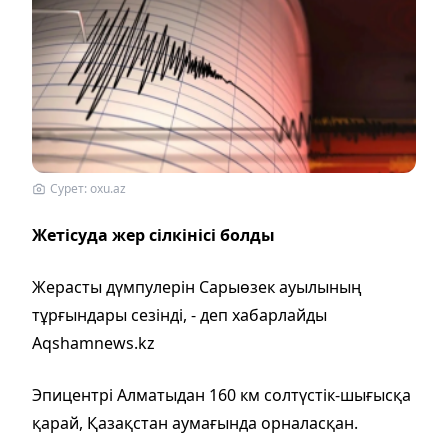
Сурет: oxu.az
Жетісуда жер сілкінісі болды
Жерасты дүмпулерін Сарыөзек ауылының
тұрғындары сезінді, - деп хабарлайды
Aqshamnews.kz
Эпицентрі Алматыдан 160 км солтүстік-шығысқа
қарай, Қазақстан аумағында орналасқан.