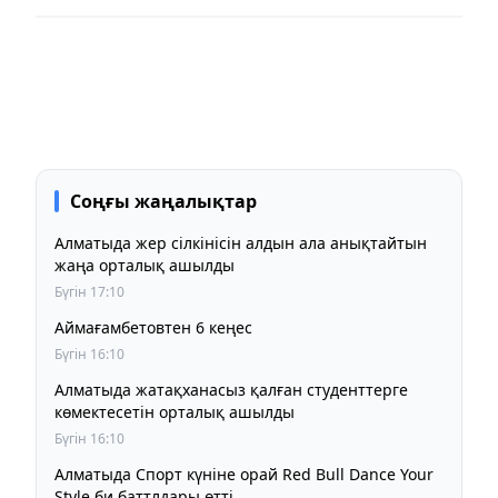
Соңғы жаңалықтар
Алматыда жер сілкінісін алдын ала анықтайтын
жаңа орталық ашылды
Бүгін 17:10
Аймағамбетовтен 6 кеңес
Бүгін 16:10
Алматыда жатақханасыз қалған студенттерге
көмектесетін орталық ашылды
Бүгін 16:10
Алматыда Спорт күніне орай Red Bull Dance Your
Style би баттлдары өтті