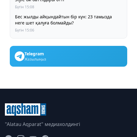
Бүгін 15:08
Бес жылды айқындайтын бір күн: 23 тамызда
неге шет қалуға болмайды?
Бүгін 15:06
Telegram
Жазылыңыз
"Alatau Aqparat" медиахолдингі