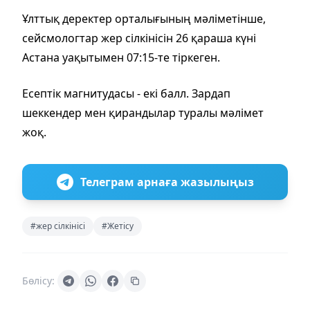
Ұлттық деректер орталығының мәліметінше,
сейсмологтар жер сілкінісін 26 қараша күні
Астана уақытымен 07:15-те тіркеген.
Есептік магнитудасы - екі балл. Зардап
шеккендер мен қирандылар туралы мәлімет
жоқ.
Телеграм арнаға жазылыңыз
#жер сілкінісі
#Жетісу
Бөлісу: