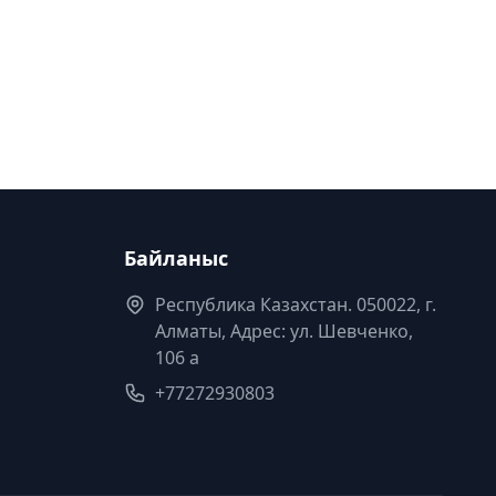
Байланыс
Республика Казахстан. 050022, г.
Алматы, Адрес: ул. Шевченко,
106 а
+77272930803