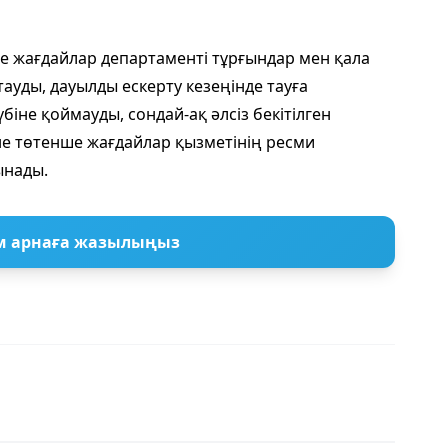
 жағдайлар департаменті тұрғындар мен қала
ауды, дауылды ескерту кезеңінде тауға
біне қоймауды, сондай-ақ әлсіз бекітілген
 төтенше жағдайлар қызметінің ресми
ынады.
м арнаға жазылыңыз