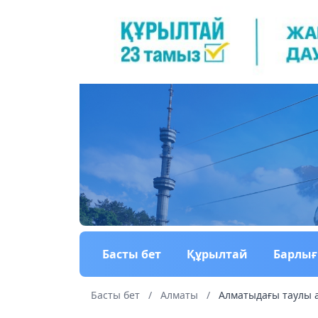
Басты бет
Құрылтай
Барлы
Басты бет
/
Алматы
/
Алматыдағы таулы а