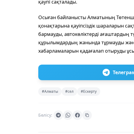
қаупі сақталады.
Осыған байланысты Алматының Төтенше
қонақтарына қауіпсіздік шараларын сақт
бармауды, автокөліктерді ағаштардың тү
құрылымдардың жанында тұрмауды және
хабарламаларын қадағалап отыруды ұс
Телегра
#Алматы
#сел
#Ескерту
Бөлісу: