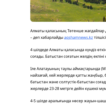
Алматы қаласының Төтенше жағдайлар д
– деп хабарлайды
aqshamnews.kz
тілшісі
4 шілдеде Алматы қаласында күндіз өткі
соғады. Батыстан соғатын желдің екпіні 
Іле Алатауының таулы аймақтарында (М
найзағай, кей жерлерде қатты жаңбыр, 
батыстан және солтүстік-батыстан соғады
жерлерде 23-28 метрге дейін күшеюі мүм
4-5 шілде аралығында нөсер жауын-шаш