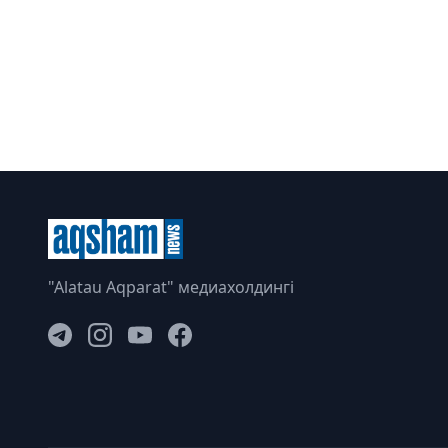
"Alatau Aqparat" медиахолдингі