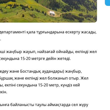
епартаменті қала тұрғындарына ескерту жасады,
.
нші жаңбыр жауып, найзағай ойнайды, екпінді жел
секундына 15-20 метрге дейін жетеді.
едеу және Бостандық аудандары) жаңбыр,
бұршақ және екпінді жел болжанып отыр. Жел
, екпіні секундына 15-20 метр, күндіз кей
кін.
ынға байланысты таулы аймақтарда сел жүру