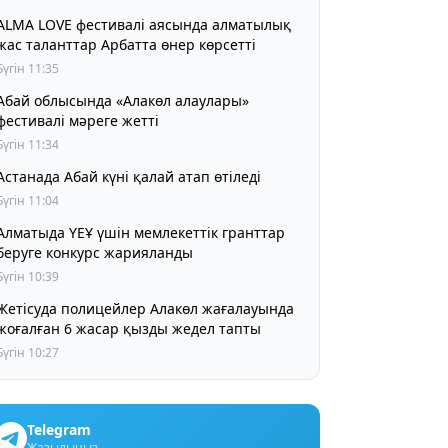
ALMA LOVE фестивалі аясында алматылық
жас таланттар Арбатта өнер көрсетті
Бүгін 11:35
Абай облысында «Алакөл алаулары»
фестивалі мәреге жетті
Бүгін 11:34
Астанада Абай күні қалай атап өтіледі
Бүгін 11:04
Алматыда ҮЕҰ үшін мемлекеттік гранттар
беруге конкурс жарияланды
Бүгін 10:39
Жетісуда полицейлер Алакөл жағалауында
жоғалған 6 жасар қызды жедел тапты
Бүгін 10:27
Telegram
Жазылыңыз