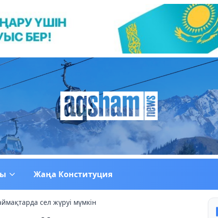
ғы
Жаңа Конституция
ймақтарда сел жүруі мүмкін