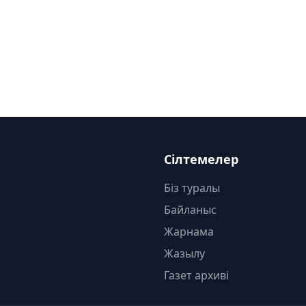
Сілтемелер
Біз туралы
Байланыс
Жарнама
Жазылу
Газет архиві