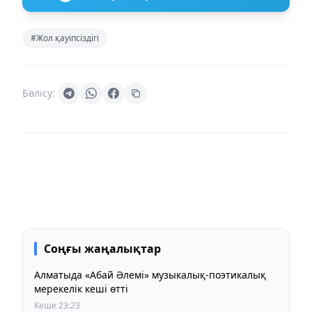
#Жол қауіпсіздігі
Бөлісу:
Соңғы жаңалықтар
Алматыда «Абай Әлемі» музыкалық-поэтикалық
мерекелік кеші өтті
Кеше 23:23