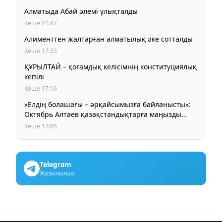
Алматыда Абай әлемі ұлықталды
Кеше 21:47
Алименттен жалтарған алматылық әке сотталды
Кеше 17:33
ҚҰРЫЛТАЙ – қоғамдық келісімнің конституциялық
кепілі
Кеше 17:16
«Елдің болашағы – әрқайсымызға байланысты»:
Октябрь Алтаев қазақстандықтарға маңызды
үндеу жасады
Кеше 17:05
Telegram
Жазылыңыз