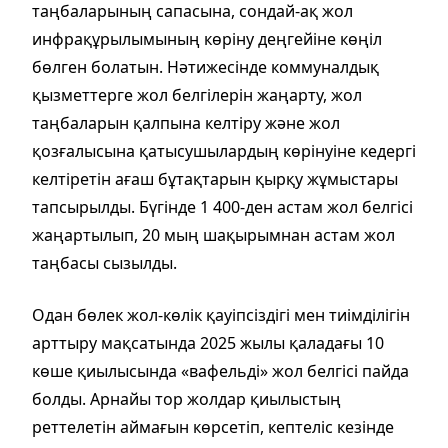
таңбаларының сапасына, сондай-ақ жол
инфрақұрылымының көріну деңгейіне көңіл
бөлген болатын. Нәтижесінде коммуналдық
қызметтерге жол белгілерін жаңарту, жол
таңбаларын қалпына келтіру және жол
қозғалысына қатысушылардың көрінуіне кедергі
келтіретін ағаш бұтақтарын қырқу жұмыстары
тапсырылды. Бүгінде 1 400-ден астам жол белгісі
жаңартылып, 20 мың шақырымнан астам жол
таңбасы сызылды.
Одан бөлек жол-көлік қауіпсіздігі мен тиімділігін
арттыру мақсатында 2025 жылы қаладағы 10
көше қиылысында «вафельді» жол белгісі пайда
болды. Арнайы тор жолдар қиылыстың
реттелетін аймағын көрсетіп, кептеліс кезінде