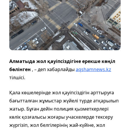
Алматыда жол қауіпсіздігіне ерекше көңіл
бөлінген
, – деп хабарлайды
aqshamnews.kz
тілшісі.
Қала көшелерінде жол қауіпсіздігін арттыруға
бағытталған жұмыстар жүйелі түрде атқарылып
жатыр. Бұған дейін полиция қызметкерлері
көлік қозғалысы жоғары учаскелерде тексеру
жүргізіп, жол белгілерінің жай-күйіне, жол