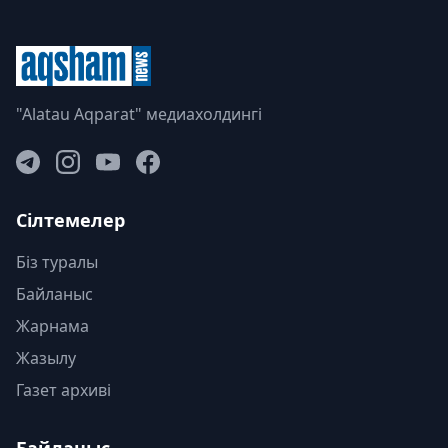
"Alatau Aqparat" медиахолдингі
Сілтемелер
Біз туралы
Байланыс
Жарнама
Жазылу
Газет архиві
Байланыс