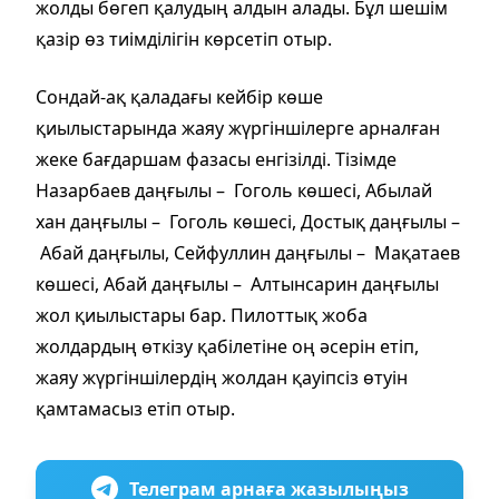
жолды бөгеп қалудың алдын алады. Бұл шешім
қазір өз тиімділігін көрсетіп отыр.
Сондай-ақ қаладағы кейбір көше
қиылыстарында жаяу жүргіншілерге арналған
жеке бағдаршам фазасы енгізілді. Тізімде
Назарбаев даңғылы – Гоголь көшесі, Абылай
хан даңғылы – Гоголь көшесі, Достық даңғылы –
Абай даңғылы, Сейфуллин даңғылы – Мақатаев
көшесі, Абай даңғылы – Алтынсарин даңғылы
жол қиылыстары бар. Пилоттық жоба
жолдардың өткізу қабілетіне оң әсерін етіп,
жаяу жүргіншілердің жолдан қауіпсіз өтуін
қамтамасыз етіп отыр.
Телеграм арнаға жазылыңыз