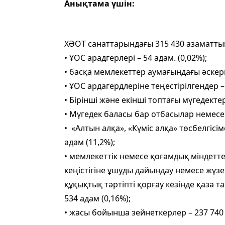
Анықтама үшін:
ХӘОТ санаттарындағы 315 430 азаматты
• ҰОС арадгерлері – 54 адам. (0,02%);
• басқа мемлекеттер аумағындағы әскери 
• ҰОС ардагердлеріне теңестірілгендер – 
• Бірінші және екінші топтағы мүгедектер 
• Мүгедек баласы бар отбасылар немесе 
• «Алтын алқа», «Күміс алқа» төсбелгіс
адам (11,2%);
• мемлекеттік немесе қоғамдық міндетте
кеңістігіне ұшуды дайындау немесе жүзег
құқықтық тәртіпті қорғау кезінде қаза 
534 адам (0,16%);
• жасы бойынша зейнеткерлер – 237 740 а