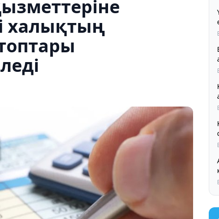
ызметтеріне
уі халықтың
 топтары
леді