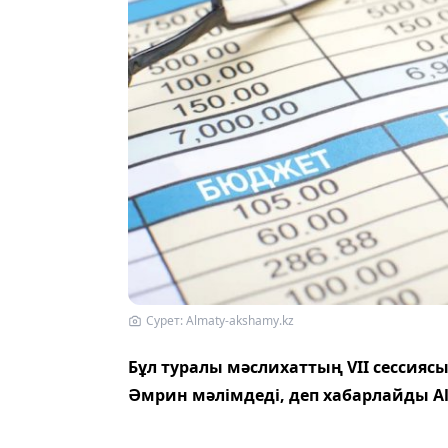
Сурет: Almaty-akshamy.kz
Бұл туралы мәслихаттың VII сессияс
Әмрин мәлімдеді, деп хабарлайды Al