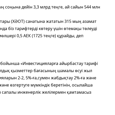
 соңына дейін 3,3 млрд теңге, ай сайын 544 млн
птары (ХӘОТ) санатына жататын 315 мың азамат
нда біз тарифтерді көтеру үшін өтемақы төлеуді
лшері 0,5 АЕК (1725 теңге) құрайды, деп
бойынша «Инвестицияларға айырбастау тарифі
лдық қызметтер бағасының шамалы өсуі жыл
ларын 2-2, 5%-ға,сумен жабдықтау 2%-ға және
әне өзгертуге мүмкіндік беретінін, осылайша
н сапалы инженерлік желілермен қамтамасыз