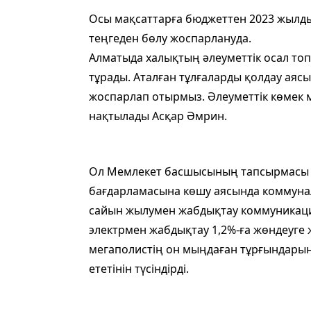
Осы мақсаттарға бюджеттен 2023 жылдың
теңгеден бөлу жоспарлануда.
Алматыда халықтың әлеуметтік осал то
тұрады. Аталған тұлғаларды қолдау аясы
жоспарлап отырмыз. Әлеуметтік көмек мө
нақтылады Асқар Әмрин.
Ол Мемлекет басшысының тапсырмасы 
бағдарламасына көшу аясында коммуна
сайын жылумен жабдықтау коммуникация
электрмен жабдықтау 1,2%-ға жөндеуге ж
мегаполистің он мыңдаған тұрғындары
ететінін түсіндірді.