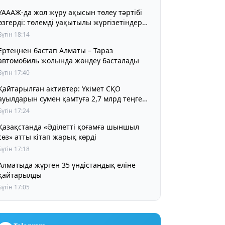
ҮАААЖ-да жол жүру ақысын төлеу тәртібі
өзгерді: төлемді уақытылы жүргізетіндер
үшін жол жүру құны бұрынғы деңгейде
Бүгін 18:14
сақталады
Ертеңнен бастап Алматы – Тараз
автомобиль жолында жөндеу басталады
Бүгін 17:40
Қайтарылған активтер: Үкімет СҚО
ауылдарын сумен қамтуға 2,7 млрд теңге
бөлді
Бүгін 17:24
Қазақстанда «Әділетті қоғамға шыншыл
сөз» атты кітап жарық көрді
Бүгін 17:18
Алматыда жүрген 35 үндістандық еліне
қайтарылды
Бүгін 17:05