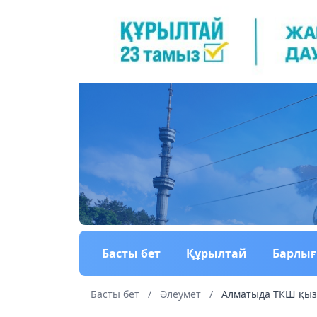
Басты бет
Құрылтай
Барлы
Басты бет
/
Әлеумет
/
Алматыда ТКШ қызм