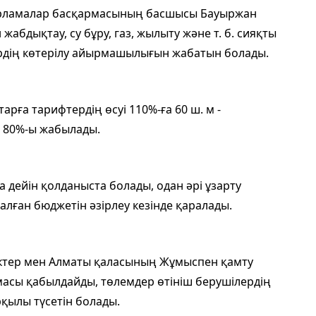
арламалар басқармасының басшысы Бауыржан
абдықтау, су бұру, газ, жылыту және т. б. сияқты
рдің көтерілу айырмашылығын жабатын болады.
арға тарифтердің өсуі 110%-ға 60 ш. м -
ң 80%-ы жабылады.
дейін қолданыста болады, одан әрі ұзарту
лған бюджетін әзірлеу кезінде қаралады.
іктер мен Алматы қаласының Жұмыспен қамту
масы қабылдайды, төлемдер өтініш берушілердің
рқылы түсетін болады.