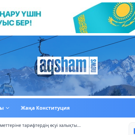
ғы
Жаңа Конституция
еттеріне тарифтердің өсуі халықты...