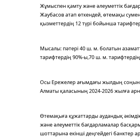
Жұмыспен қамту және әлеуметтік бағд
Жаубасов атап өткендей, өтемақы сумен ж
қызметтердің 12 түрі бойынша тарифте
Мысалы: пәтері 40 ш. м. болатын азаматт
тарифтердің 90%-ы,70 ш. м. тарифтерді
Осы Ережелер ағымдағы жылдың соңына 
Алматы қаласының 2024-2026 жылға арна
Өтемақыға құжаттарды аудандық әкімд
және әлеуметтік бағдарламалар басқар
шоттарына екінші деңгейдегі банктер а