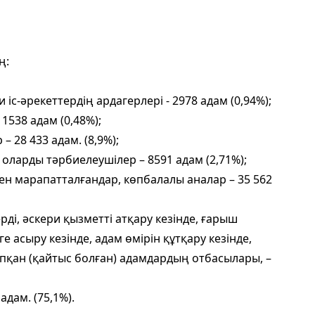
ң:
іс-әрекеттердің ардагерлері - 2978 адам (0,94%);
1538 адам (0,48%);
– 28 433 адам. (8,9%);
оларды тәрбиелеушілер – 8591 адам (2,71%);
імен марапатталғандар, көпбалалы аналар – 35 562
рді, әскери қызметті атқару кезінде, ғарыш
е асыру кезінде, адам өмірін құтқару кезінде,
тапқан (қайтыс болған) адамдардың отбасылары, –
дам. (75,1%).