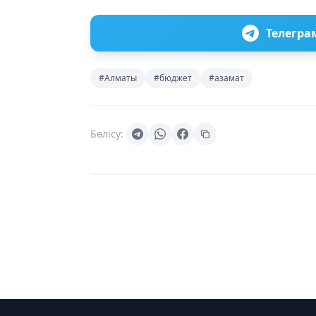
Телегра
#Алматы
#бюджет
#азамат
Бөлісу: