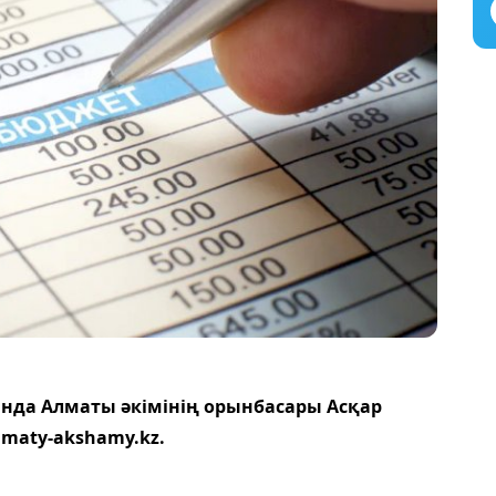
ында Алматы әкімінің орынбасары Асқар
maty-akshamy.kz.