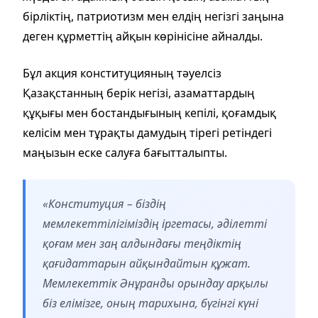
бірліктің, патриотизм мен елдің негізгі заңына
деген құрметтің айқын көрінісіне айналды.
Бұл акция конституцияның тәуелсіз
Қазақстанның берік негізі, азаматтардың
құқығы мен бостандығының кепілі, қоғамдық
келісім мен тұрақты дамудың тірегі ретіндегі
маңызын еске салуға бағытталыпты.
«Конституция – біздің
мемлекеттілігіміздің іргетасы, әділетті
қоғам мен заң алдындағы теңдіктің
қағидаттарын айқындайтын құжат.
Мемлекеттік Әнұранды орындау арқылы
біз елімізге, оның тарихына, бүгінгі күні