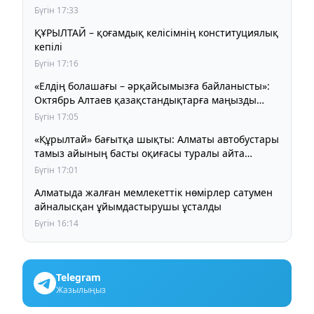
Бүгін 17:33
ҚҰРЫЛТАЙ – қоғамдық келісімнің конституциялық
кепілі
Бүгін 17:16
«Елдің болашағы – әрқайсымызға байланысты»:
Октябрь Алтаев қазақстандықтарға маңызды
үндеу жасады
Бүгін 17:05
«Құрылтай» бағытқа шықты: Алматы автобустары
тамыз айының басты оқиғасы туралы айта
бастады
Бүгін 17:01
Алматыда жалған мемлекеттік нөмірлер сатумен
айналысқан ұйымдастырушы ұсталды
Бүгін 16:14
Telegram
Жазылыңыз