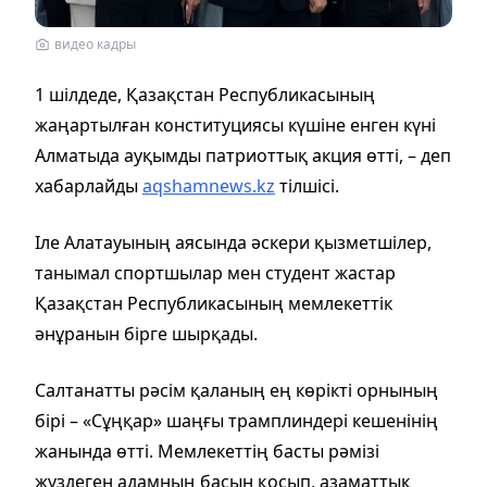
видео кадры
1 шілдеде, Қазақстан Республикасының
жаңартылған конституциясы күшіне енген күні
Алматыда ауқымды патриоттық акция өтті, – деп
хабарлайды
aqshamnews.kz
тілшісі.
Іле Алатауының аясында әскери қызметшілер,
танымал спортшылар мен студент жастар
Қазақстан Республикасының мемлекеттік
әнұранын бірге шырқады.
Салтанатты рәсім қаланың ең көрікті орнының
бірі – «Сұңқар» шаңғы трамплиндері кешенінің
жанында өтті. Мемлекеттің басты рәмізі
жүздеген адамның басын қосып, азаматтық