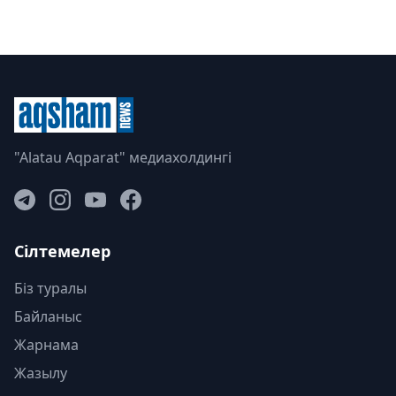
"Alatau Aqparat" медиахолдингі
Сілтемелер
Біз туралы
Байланыс
Жарнама
Жазылу