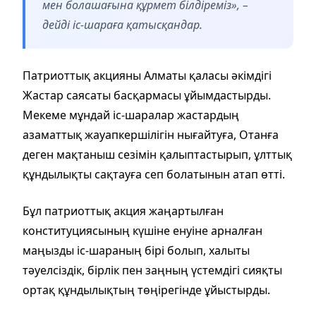
мен болашағына құрмет білдіреміз», –
дейді іс-шараға қатысқандар.
Патриоттық акцияны Алматы қаласы әкімдігі
Жастар саясаты басқармасы ұйымдастырды.
Мекеме мұндай іс-шаралар жастардың
азаматтық жауапкершілігін нығайтуға, Отанға
деген мақтаныш сезімін қалыптастырып, ұлттық
құндылықты сақтауға сеп болатынын атап өтті.
Бұл патриоттық акция жаңартылған
конституциясының күшіне енуіне арналған
маңызды іс-шараның бірі болып, халыты
тәуелсіздік, бірлік пен заңның үстемдігі сияқты
ортақ құндылықтың төңірегінде ұйыстырды.