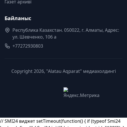
Газет архиві
Байланыс
Республика Казахстан. 050022, г. Алматы, Адрес:
ул. Шевченко, 106 а
+77272930803
Copyright 2026, "Alatau Aqparat" медиахолдингі
// SMI24 виджет setTimeout(function() { if (typeof Smi24