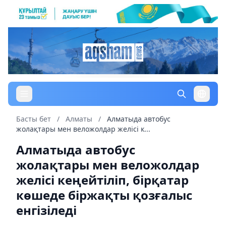
Басты бет
/
Алматы
/
Алматыда автобус
жолақтары мен веложолдар желісі к...
Алматыда автобус
жолақтары мен веложолдар
желісі кеңейтіліп, бірқатар
көшеде біржақты қозғалыс
енгізіледі