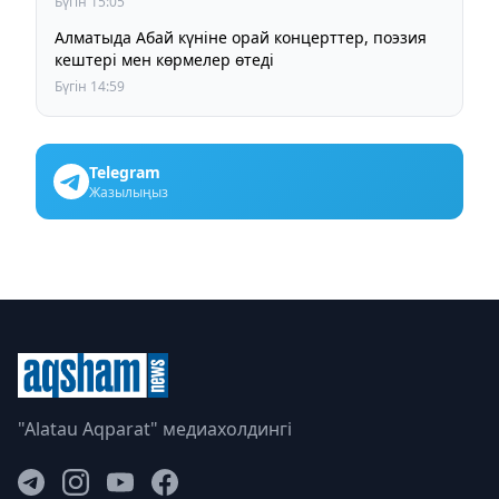
Бүгін 15:05
Алматыда Абай күніне орай концерттер, поэзия
кештері мен көрмелер өтеді
Бүгін 14:59
Telegram
Жазылыңыз
"Alatau Aqparat" медиахолдингі