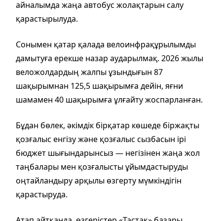
айналымда жаңа автобус жолақтарын салу
қарастырылуда.
Сонымен қатар қалада велоинфрақұрылымды
дамытуға ерекше назар аударылмақ. 2026 жылы
веложолдардың жалпы ұзындығын 87
шақырымнан 125,5 шақырымға дейін, яғни
шамамен 40 шақырымға ұлғайту жоспарланған.
Бұдан бөлек, әкімдік бірқатар көшеде біржақты
қозғалыс енгізу және қозғалыс сызбасын ірі
бюджет шығындарынсыз — негізінен жаңа жол
таңбалары мен қозғалысты ұйымдастыруды
оңтайландыру арқылы өзгерту мүмкіндігін
қарастыруда.
Атап айтқанда, өзгерістер «Тастақ» базары