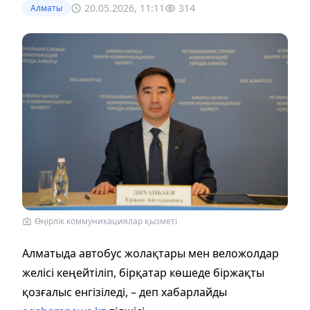
20.05.2026, 11:11
314
Алматы
Өңірлік коммуникациялар қызметі
Алматыда автобус жолақтары мен веложолдар
желісі кеңейтіліп, бірқатар көшеде біржақты
қозғалыс енгізіледі, – деп хабарлайды