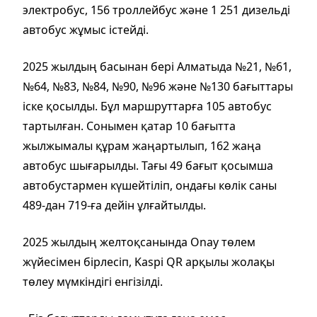
электробус, 156 троллейбус және 1 251 дизельді
автобус жұмыс істейді.
2025 жылдың басынан бері Алматыда №21, №61,
№64, №83, №84, №90, №96 және №130 бағыттары
іске қосылды. Бұл маршруттарға 105 автобус
тартылған. Сонымен қатар 10 бағытта
жылжымалы құрам жаңартылып, 162 жаңа
автобус шығарылды. Тағы 49 бағыт қосымша
автобустармен күшейтіліп, ондағы көлік саны
489-дан 719-ға дейін ұлғайтылды.
2025 жылдың желтоқсанында Onay төлем
жүйесімен бірлесіп, Kaspi QR арқылы жолақы
төлеу мүмкіндігі енгізілді.