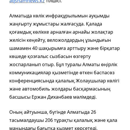
aqshamnews.kz
тілшісі.
Алматыда көлік инфрақұрылымын ауқымды
жаңғырту жұмыстары жалғасуда. Қалада
қоғамдық көлікке арналған арнайы жолақтар
желісін кеңейту, веложолдардың ұзындығын
шамамен 40 шақырымға арттыру және бірқатар
көшеде қозғалыс сызбасын өзгерту
жоспарланып отыр. Бұл туралы Алматы өңірлік
коммуникациялар қызметінде өткен баспасөз
конференциясында қалалық Жолаушылар көлігі
және автомобиль жолдары басқармасының
басшысы Ержан Диханбаев мәлімдеді.
Оның айтуынша, бүгінде Алматыда 26
тасымалдаушы 206 тұрақты қалалық және қала
маңындағы бағытқа қызмет көрсетеді.