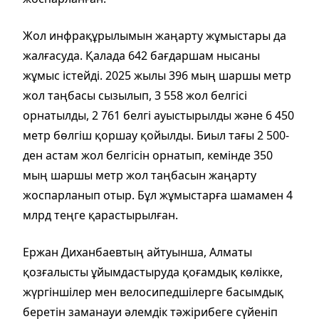
Жол инфрақұрылымын жаңарту жұмыстары да
жалғасуда. Қалада 642 бағдаршам нысаны
жұмыс істейді. 2025 жылы 396 мың шаршы метр
жол таңбасы сызылып, 3 558 жол белгісі
орнатылды, 2 761 белгі ауыстырылды және 6 450
метр бөлгіш қоршау қойылды. Биыл тағы 2 500-
ден астам жол белгісін орнатып, кемінде 350
мың шаршы метр жол таңбасын жаңарту
жоспарланып отыр. Бұл жұмыстарға шамамен 4
млрд теңге қарастырылған.
Ержан Диханбаевтың айтуынша, Алматы
қозғалысты ұйымдастыруда қоғамдық көлікке,
жүргіншілер мен велосипедшілерге басымдық
беретін заманауи әлемдік тәжірибеге сүйеніп