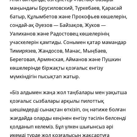
маңындағы Брусиловский, Түркебаев, Қарасай
батыр, Құлымбетов және Прокофьев көшелерін,
сондай-ақ Әуезов — Байзақов, Жуков —
Уәлиханов және Радостовец көшелерінің
учаскелерін қамтиды. Сонымен қатар мамандар
Тимирязев, Жандосов, Манас, Мыңбаев,
Береговая, Армянская, Айманов және Пушкин
көшелерінде біржақты қозғалыс енгізу
мүмкіндігін пысықтап жатыр.
«Біз алдымен жаңа жол таңбалары мен уақытша
қозғалыс сызбалары арқылы пилоттық
шешімдерді сынақтан өткізіп, оң нәтиже болған
жағдайда оларды кеңінен енгізу тәсілін белсенді
қолданып келеміз. Бұл үлкен шығынсыз әрі
икемді түрде жол қозғалысын жақсартуға