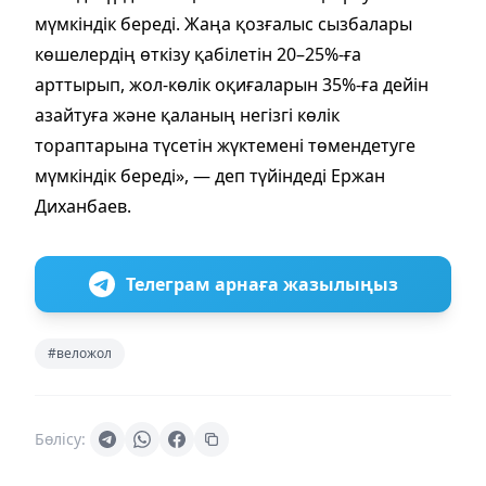
мүмкіндік береді. Жаңа қозғалыс сызбалары
көшелердің өткізу қабілетін 20–25%-ға
арттырып, жол-көлік оқиғаларын 35%-ға дейін
азайтуға және қаланың негізгі көлік
тораптарына түсетін жүктемені төмендетуге
мүмкіндік береді», — деп түйіндеді Ержан
Диханбаев.
Телеграм арнаға жазылыңыз
#веложол
Бөлісу: