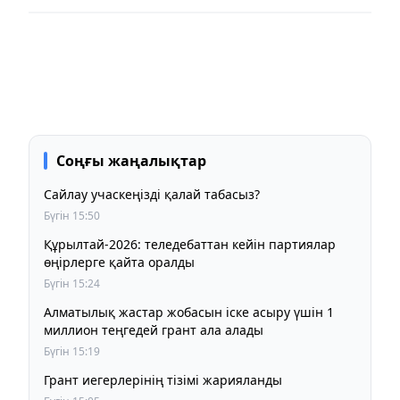
Соңғы жаңалықтар
Сайлау учаскеңізді қалай табасыз?
Бүгін 15:50
Құрылтай-2026: теледебаттан кейін партиялар
өңірлерге қайта оралды
Бүгін 15:24
Алматылық жастар жобасын іске асыру үшін 1
миллион теңгедей грант ала алады
Бүгін 15:19
Грант иегерлерінің тізімі жарияланды