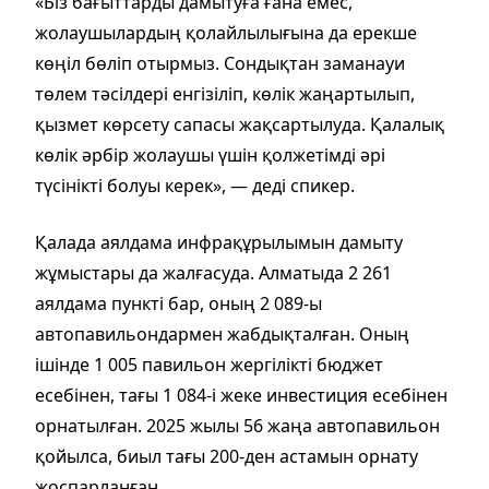
«Біз бағыттарды дамытуға ғана емес,
жолаушылардың қолайлылығына да ерекше
көңіл бөліп отырмыз. Сондықтан заманауи
төлем тәсілдері енгізіліп, көлік жаңартылып,
қызмет көрсету сапасы жақсартылуда. Қалалық
көлік әрбір жолаушы үшін қолжетімді әрі
түсінікті болуы керек», — деді спикер.
Қалада аялдама инфрақұрылымын дамыту
жұмыстары да жалғасуда. Алматыда 2 261
аялдама пункті бар, оның 2 089-ы
автопавильондармен жабдықталған. Оның
ішінде 1 005 павильон жергілікті бюджет
есебінен, тағы 1 084-і жеке инвестиция есебінен
орнатылған. 2025 жылы 56 жаңа автопавильон
қойылса, биыл тағы 200-ден астамын орнату
жоспарланған.