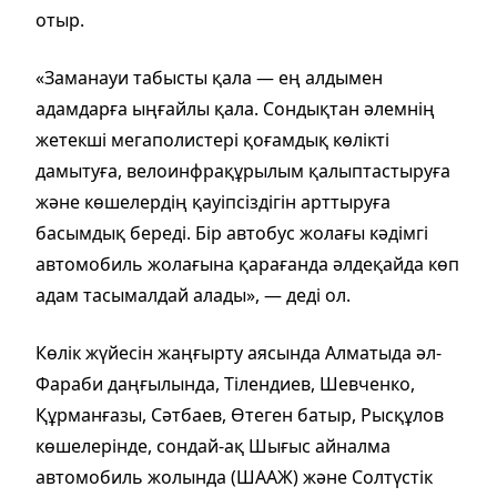
отыр.
«Заманауи табысты қала — ең алдымен
адамдарға ыңғайлы қала. Сондықтан әлемнің
жетекші мегаполистері қоғамдық көлікті
дамытуға, велоинфрақұрылым қалыптастыруға
және көшелердің қауіпсіздігін арттыруға
басымдық береді. Бір автобус жолағы кәдімгі
автомобиль жолағына қарағанда әлдеқайда көп
адам тасымалдай алады», — деді ол.
Көлік жүйесін жаңғырту аясында Алматыда әл-
Фараби даңғылында, Тілендиев, Шевченко,
Құрманғазы, Сәтбаев, Өтеген батыр, Рысқұлов
көшелерінде, сондай-ақ Шығыс айналма
автомобиль жолында (ШААЖ) және Солтүстік