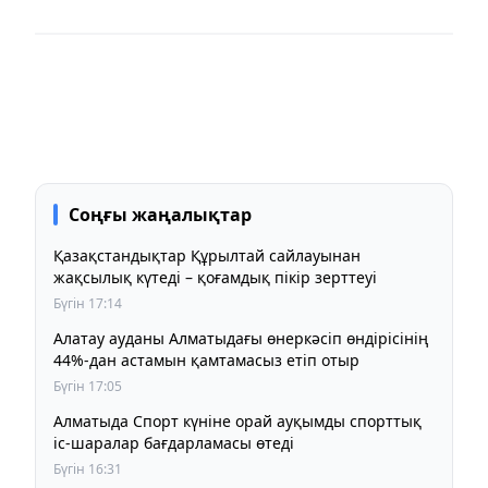
Соңғы жаңалықтар
Қазақстандықтар Құрылтай сайлауынан
жақсылық күтеді – қоғамдық пікір зерттеуі
Бүгін 17:14
Алатау ауданы Алматыдағы өнеркәсіп өндірісінің
44%-дан астамын қамтамасыз етіп отыр
Бүгін 17:05
Алматыда Спорт күніне орай ауқымды спорттық
іс-шаралар бағдарламасы өтеді
Бүгін 16:31