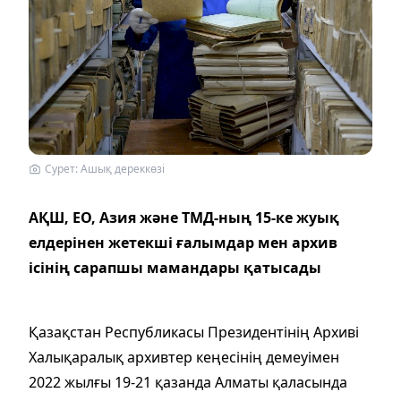
Сурет: Ашық дереккөзі
АҚШ, ЕО, Азия және ТМД-ның 15-ке жуық
елдерінен жетекші ғалымдар мен архив
ісінің сарапшы мамандары қатысады
Қазақстан Республикасы Президентінің Архиві
Халықаралық архивтер кеңесінің демеуімен
2022 жылғы 19-21 қазанда Алматы қаласында