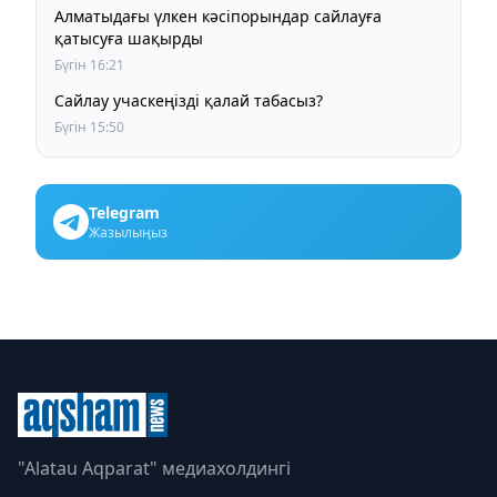
Алматыдағы үлкен кәсіпорындар сайлауға
қатысуға шақырды
Бүгін 16:21
Сайлау учаскеңізді қалай табасыз?
Бүгін 15:50
Telegram
Жазылыңыз
"Alatau Aqparat" медиахолдингі