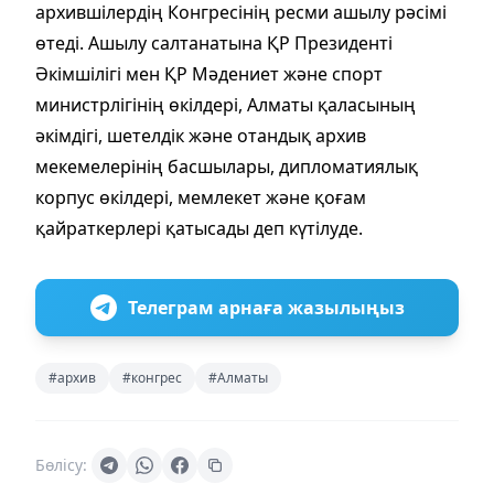
архившілердің Конгресінің ресми ашылу рәсімі
өтеді. Ашылу салтанатына ҚР Президенті
Әкімшілігі мен ҚР Мәдениет және спорт
министрлігінің өкілдері, Алматы қаласының
әкімдігі, шетелдік және отандық архив
мекемелерінің басшылары, дипломатиялық
корпус өкілдері, мемлекет және қоғам
қайраткерлері қатысады деп күтілуде.
Телеграм арнаға жазылыңыз
#архив
#конгрес
#Алматы
Бөлісу: