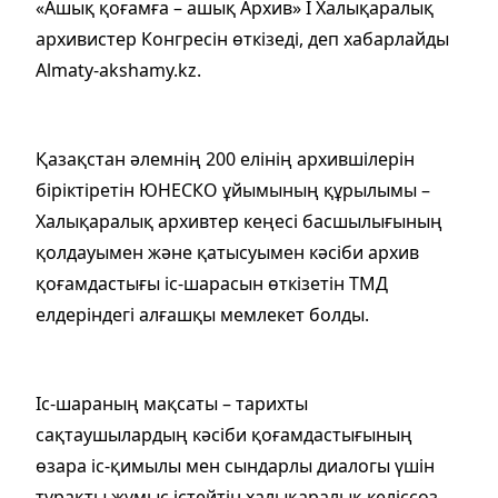
«Ашық қоғамға – ашық Архив» I Халықаралық
архивистер Конгресін өткізеді, деп хабарлайды
Almaty-akshamy.kz.
Қазақстан әлемнің 200 елінің архившілерін
біріктіретін ЮНЕСКО ұйымының құрылымы –
Халықаралық архивтер кеңесі басшылығының
қолдауымен және қатысуымен кәсіби архив
қоғамдастығы іс-шарасын өткізетін ТМД
елдеріндегі алғашқы мемлекет болды.
Іс-шараның мақсаты – тарихты
сақтаушылардың кәсіби қоғамдастығының
өзара іс-қимылы мен сындарлы диалогы үшін
тұрақты жұмыс істейтін халықаралық келіссөз