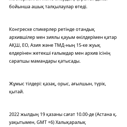
бойынша ашық талқылаулар өтеді.
Конгреске спикерлер ретінде отандық
архившілер мен зиялы қауым өкілдерімен қатар
АҚШ, ЕО, Азия және ТМД-ның 15-ке жуық
елдерінен жетекші ғалымдар мен архив ісінің
сарапшы мамандары қатысады.
Жұмыс тілдері: қазақ, орыс, ағылшын, түрік,
қытай.
2022 жылдың 19 қазаны сағат 10.00-де (Астана қ.
уақытымен, GMT +6) Халықаралық