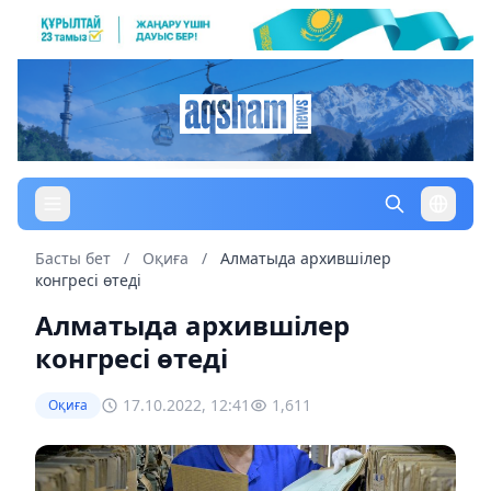
Басты бет
/
Оқиға
/
Алматыда архившілер
конгресі өтеді
Алматыда архившілер
конгресі өтеді
17.10.2022, 12:41
1,611
Оқиға