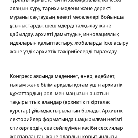
алаңын құру, тарихи-мәдени және деректі
мұраны сақтаудың өзекті мәселелері бойынша
ұсыныстарды, шешімдерді талқылау және
қабылдау, архивті дамытудың инновациялық
идеяларын қалыптастыру, жобаларды іске асыру
және үздік архивтік тәжірибелерді тираждау.
Конгресс аясында мәдениет, өнер, әдебиет,
ғылым және білім арқылы қоғам үшін архивтік
құжаттардың рөлі мен маңызын ашатын
тақырыптық алаңдар (архивтік пікірталас
курстар) ұйымдастырылатын болады. Архивтік
лекторийлер форматында шақырылған негізгі
спикерлердің сөз сөйлеуімен кәсіби сессиялар
жоспарланған және олардың қорытындысы