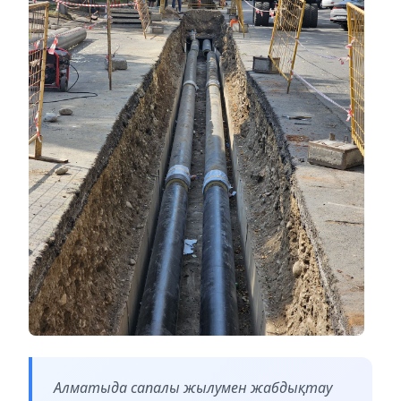
Алматыда сапалы жылумен жабдықтау