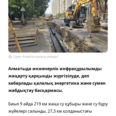
Сурет Алматы қаласы әкімдігі
Алматыда инженерлік инфрақұрылымды
жаңарту қарқынды жүргізілуде, деп
хабарлады қалалық энергетика және сумен
жабдықтау басқармасы.
Биыл 9 айда 219 км жаңа су құбыры және су бұру
жүйелері салынды, 27,3 км қолданыстағы