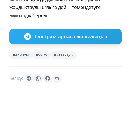
жабдықтауды 64%-ға дейін төмендетуге
мүмкіндік береді.
Телеграм арнаға жазылыңыз
#Алматы
#жылу
#қазандық
Бөлісу: