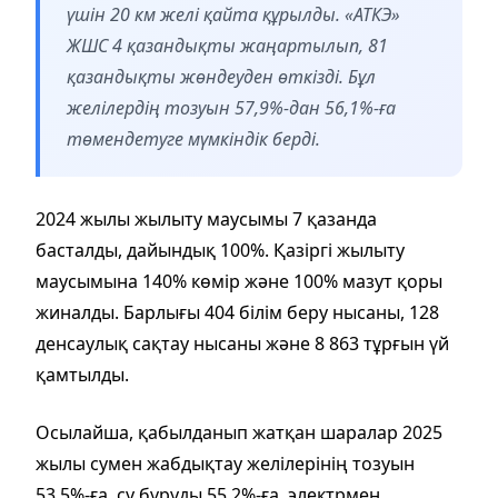
үшін 20 км желі қайта құрылды. «АТКЭ»
ЖШС 4 қазандықты жаңартылып, 81
қазандықты жөндеуден өткізді. Бұл
желілердің тозуын 57,9%-дан 56,1%-ға
төмендетуге мүмкіндік берді.
2024 жылы жылыту маусымы 7 қазанда
басталды, дайындық 100%. Қазіргі жылыту
маусымына 140% көмір және 100% мазут қоры
жиналды. Барлығы 404 білім беру нысаны, 128
денсаулық сақтау нысаны және 8 863 тұрғын үй
қамтылды.
Осылайша, қабылданып жатқан шаралар 2025
жылы сумен жабдықтау желілерінің тозуын
53,5%-ға, су бұруды 55,2%-ға, электрмен