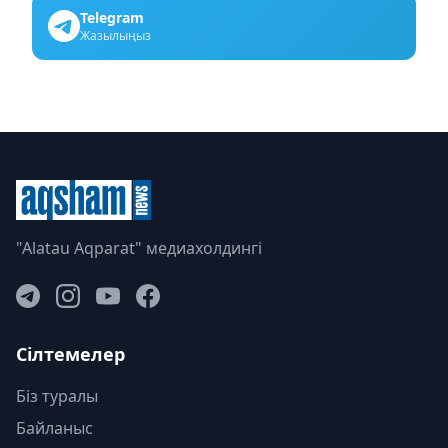
Telegram
Жазылыңыз
"Alatau Aqparat" медиахолдингі
Сілтемелер
Біз туралы
Байланыс