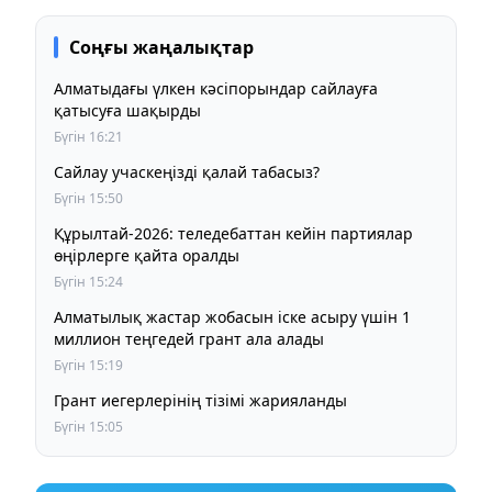
Соңғы жаңалықтар
Алматыдағы үлкен кәсіпорындар сайлауға
қатысуға шақырды
Бүгін 16:21
Сайлау учаскеңізді қалай табасыз?
Бүгін 15:50
Құрылтай-2026: теледебаттан кейін партиялар
өңірлерге қайта оралды
Бүгін 15:24
Алматылық жастар жобасын іске асыру үшін 1
миллион теңгедей грант ала алады
Бүгін 15:19
Грант иегерлерінің тізімі жарияланды
Бүгін 15:05