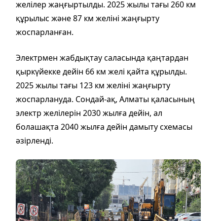
желілер жаңғыртылды. 2025 жылы тағы 260 км
құрылыс және 87 км желіні жаңғырту
жоспарланған.
Электрмен жабдықтау саласында қаңтардан
қыркүйекке дейін 66 км желі қайта құрылды.
2025 жылы тағы 123 км желіні жаңғырту
жоспарлануда. Сондай-ақ, Алматы қаласының
электр желілерін 2030 жылға дейін, ал
болашақта 2040 жылға дейін дамыту схемасы
әзірленді.