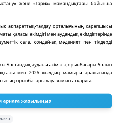
ғыстану» және «Тарих» мамандықтары бойынша
ық ақпараттық-талдау орталығының сарапшысы
аты қаласы әкімдігі мен аудандық әкімдіктерінде
уметтік сала, сондай-ақ мәдениет пен тілдерді
сы Бостандық ауданы әкімінің орынбасары болып
тоқсаны мен 2026 жылдың мамыры аралығында
ысының орынбасары лауазымын атқарды.
м арнаға жазылыңыз
армасы