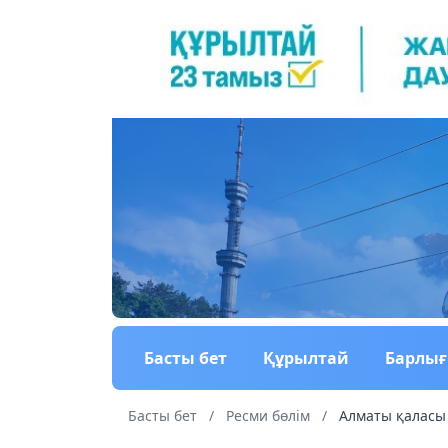
Басты бет
Құрылтай
Барлы
Басты бет
/
Ресми бөлім
/
Алматы қаласы