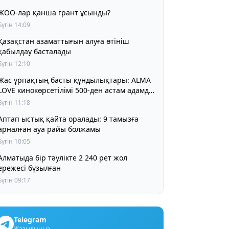
ЖОО-лар қанша грант ұсынды?
Бүгін 14:09
Қазақстан азаматтығын алуға өтініш
қабылдау басталады
Бүгін 12:10
Жас ұрпақтың басты құндылықтары: ALMA
LOVE кинокөрсетілімі 500-ден астам адамды
біріктірді
Бүгін 11:18
Аптап ыстық қайта оралады: 9 тамызға
арналған ауа райы болжамы
Бүгін 10:05
матыда бір тәулікте 2 240 рет жол
ережесі бұзылған
Бүгін 09:17
Telegram
Жазылыңыз