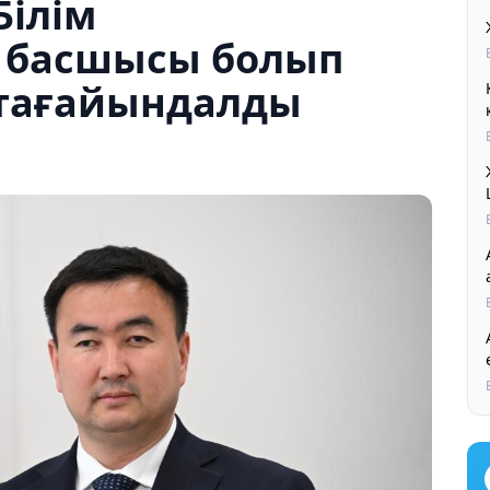
Білім
 басшысы болып
 тағайындалды
Ал