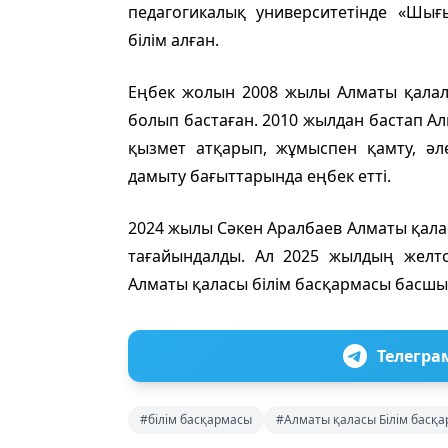
педагогикалық университетінде «Шы
білім алған.
Еңбек жолын 2008 жылы Алматы қалал
болып бастаған. 2010 жылдан бастап Алм
қызмет атқарып, жұмыспен қамту, әле
дамыту бағыттарында еңбек етті.
2024 жылы Сәкен Аралбаев Алматы қала
тағайындалды. Ал 2025 жылдың жел
Алматы қаласы білім басқармасы басш
Телегра
#білім басқармасы
#Алматы қаласы Білім басқ