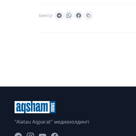
Бөлісу:
"Alatau Aqparat" медиахолдингі