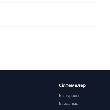
Сілтемелер
Біз туралы
Байланыс