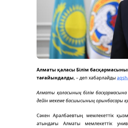
Алматы қаласы Білім басқармасыны
тағайындалды
, – деп хабарлайды
aqsh
Алматы қаласының білім басқармасына
дейін мекеме басшысының орынбасары қы
Сәкен Аралбаевтың мемлекеттік қызм
атындағы Алматы мемлекеттік уни