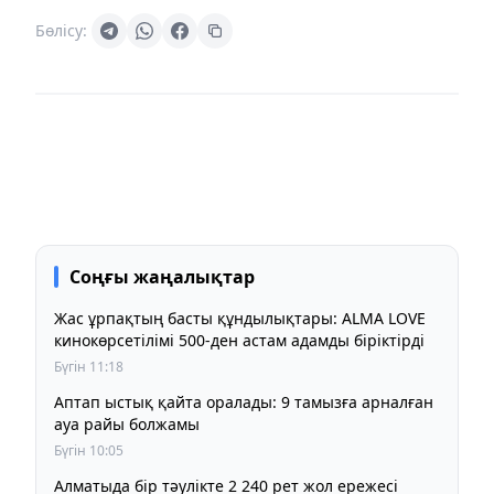
Бөлісу:
Соңғы жаңалықтар
Жас ұрпақтың басты құндылықтары: ALMA LOVE
кинокөрсетілімі 500-ден астам адамды біріктірді
Бүгін 11:18
Аптап ыстық қайта оралады: 9 тамызға арналған
ауа райы болжамы
Бүгін 10:05
Алматыда бір тәулікте 2 240 рет жол ережесі