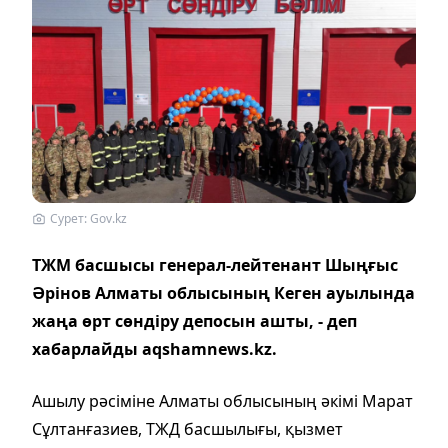
Сурет: Gov.kz
ТЖМ басшысы генерал-лейтенант Шыңғыс
Әрінов Алматы облысының Кеген ауылында
жаңа өрт сөндіру депосын ашты, - деп
хабарлайды aqshamnews.kz.
Ашылу рәсіміне Алматы облысының әкімі Марат
Сұлтанғазиев, ТЖД басшылығы, қызмет