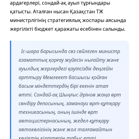
ардагерлері, сондай-ақ ауыл тұрғындары
қатысты. Аталған нысан Қазақстан ТЖ
министрлігінің стратегиялық жоспары аясында
жергілікті бюджет қаражаты есебінен салынды.
Іс-шара барысында сөз сөйлеген министр
азаматтық қорғау жүйесін нығайту және
ауылдық жерлердегі қауіпсіздік деңгейін
арттыру Мемлекет басшысы қойған
басым міндеттердің бірі екенін атап
өтті. Сондай-ақ Шыңғыс Әрінов жаңа өрт
сөндіру депосының, заманауи өрт-құтқару
техникасының, оның ішінде өрт
автоцистернасының, жедел-құтқару
автокөлігінің және жол талғамайтын
көліктің кілттерін табыс етті.