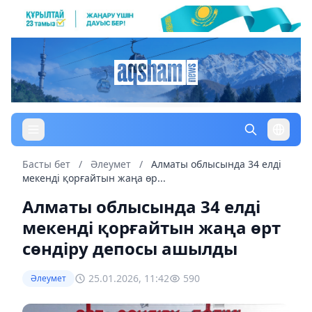
Басты бет
/
Әлеумет
/
Алматы облысында 34 елді
мекенді қорғайтын жаңа өр...
Алматы облысында 34 елді
мекенді қорғайтын жаңа өрт
сөндіру депосы ашылды
25.01.2026, 11:42
590
Әлеумет