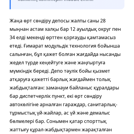
Жаңа өрт сөндіру депосы жалпы саны 28
мыңнан астам халқы бар 12 ауылдық округ пен
34 елді мекенді өрттен қорғауды қамтамасыз
етеді. Ғимарат модульдік технология бойынша
салынған, бұл қажет болған жағдайда нысанды
жедел түрде кеңейтуге және жаңғыртуға
мүмкіндік береді. Депо тәулік бойы қызмет
атқаруға қажетті барлық жағдаймен толық
жабдықталған: заманауи байланыс құралдары
бар диспетчерлік пункт, екі өрт сөндіру
автокөлігіне арналған гараждар, санитарлық-
тұрмыстық үй-жайлар, ас үй және демалыс
бөлмелері бар. Сонымен қатар спорттық
жаттығу құрал-жабдықтармен жарақталған