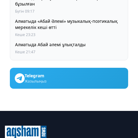
бұзылған
Бүгін 09:17
Алматыда «Абай Әлемі» музыкалық-поэтикалық
мерекелік кеші өтті
Кеше 23:23
Алматыда Абай әлемі ұлықталды
Кеше 21:47
Telegram
Жазылыңыз