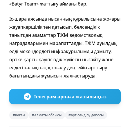
«Batyr Team» жаттығу аймағы бар.
Іс-шара аясында нысанның құрылысына жоғары
жауапкершілікпен қатысып, белсенділік
танытқан азаматтар ТЖМ ведомстволық
наградаларымен марапатталды. ТЖМ ауылдық
елді мекендердегі инфрақұрылымды дамыту,
өртке қарсы қауіпсіздік жүйесін нығайту және
елдегі халықтың қорғалу деңгейін арттыру
бағытындағы жұмысын жалғастыруда.
Телеграм арнаға жазылыңыз
#Кеген
#Алматы облысы
#өрт сөндіру депосы