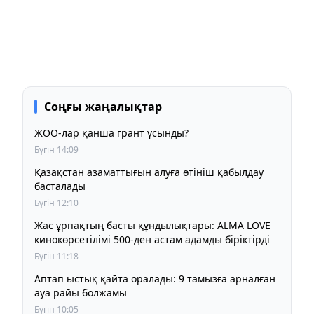
Соңғы жаңалықтар
ЖОО-лар қанша грант ұсынды?
Бүгін 14:09
Қазақстан азаматтығын алуға өтініш қабылдау
басталады
Бүгін 12:10
Жас ұрпақтың басты құндылықтары: ALMA LOVE
кинокөрсетілімі 500-ден астам адамды біріктірді
Бүгін 11:18
Аптап ыстық қайта оралады: 9 тамызға арналған
ауа райы болжамы
Бүгін 10:05