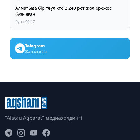
Алматыда бір тәулікте 2 240 рет жол ережесі
бұзылған
Бүгін 09:17
Telegram
Жазылыңыз
"Alatau Aqparat" медиахолдингі