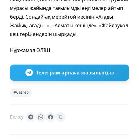
мұрасы жайында тағылымды әңгімелер айтып
берді. Сондай-ақ мерейтой иесінің «Ағады
Жайық, ағады...», «Алматы кешінде», «Жайлаукөл
кештері» әндерін шырқады.
Нұржамал ӘЛІШ
Телеграм арнаға жазылыңыз
#Сазгер
Бөлісу: