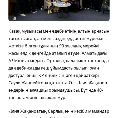
Қазақ музыкасы мен әдебиетінің алтын арнасын
тоғыстырған, ән мен сөздің құдіретін жүрекке
жеткізе білген тұлғаның 90 жылдық мерейлі
жасы елдік деңгейде аталып өтуде. Алматыдағы
А.Чехов атындағы Орталық қалалық кітапханада
да әдеби-сазды кеш ұйымдастырылып, оған
дәстүрлі әнші, ҚР еңбек сіңірген қайраткері
Сәуле Жанпейісова қатысты. Ол – Ілия Жақанов
әндерінің алғашқы орындаушысы. Бүгінде 40-
тан астам әнін шырқап жүр.
«Ілия Жақановтың барлық әнін кәсіби мамандар