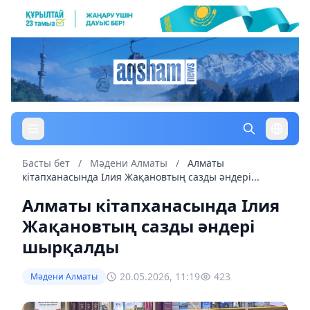
Басты бет
/
Мәдени Алматы
/
Алматы
кітапханасында Ілия Жақановтың сазды әндері...
Алматы кітапханасында Ілия
Жақановтың сазды әндері
шырқалды
20.05.2026, 11:19
423
Мәдени Алматы