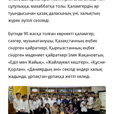
сұлулыққа, махаббатқа толы. Қаламгердің әр
туындысынан қазақ даласының үні, халықтың
жүрек лүпілі сезіледі.
Бүгінде 90 жасқа толған көрнекті қаламгер,
сазгер, музыкатанушы, Қазақстанның еңбек
сіңірген қайраткері, Қырғызстанның еңбек
сіңірген мәдениет қайраткері Ілия Жақановтың
«Еділ мен Жайық», «Жайлаукөл кештері», «Құсни-
Қорлан», «Даниярдың әні» секілді әндері халық
жадында, ұрпақтан-ұрпаққа жетіп келеді.