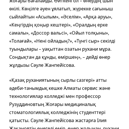
жоғары бағалайды. Өйткені ол – өнердің шын
өкілі. Көңілге әуен ұялатып, жүрекке сағыныш
сыйлайтын «Асылым», «Әселім», «Арқа аруы»,
«Кеңгірдің қоңыр кештері», «Оралдың ерке
самалы», «Доссор вальсі», «Ойыл толқыны»,
«Толағай», «Нені ойладың?», «Түнгі сыр» секілді
туындылары – уақыттан озатын рухани мұра.
Сондықтан да құнды, өміршең», – дейді өнер
жұлдызы Сәуле Жанпейісова.
«Қазақ руханиятының сырлы сазгері» атты
әдеби-танымдық кешке Алматы сервис және
технологиялар колледжі мен профессор
Рузуддиновтың Жоғары медициналық
стоматологиялық колледжінің студенттері
қатысты. Сәуле Жанпейісова жастарға Ілия
Жақановтің өнегелі өмір, өнер жолынан, рухани