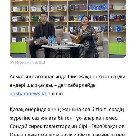
Нұржамал ӘЛІШ
Алматы кітапханасында Ілия Жақановтың сазды
әндері шырқалды, – деп хабарлайды
aqshamnews.kz
тілшісі.
Қазақ өнерінде әннің жанына сөз бітіріп, сөздің
жүрегіне саз ұялата білген тұлғалар көп емес.
Сондай сирек таланттардың бірі – Ілия Жақанов.
Оның шығармалары нәзік иірімге, сағыныш пен