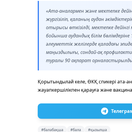
«Ата-аналармен және мектепке дейін
жүргізіліп, қаланың аудан әкімдікте
отырысы өткізілді, мектепке дейінг
бойынша аудандық білім бөлімдеріне 
әлеуметтік желілерде қаладағы эпи
маңыздылығы, сондай-ақ профилакти
туралы 90 ақпарат орналастырылды»
Қорытындылай келе, ӨКҚ спикері ата-а
жауапкершілікпен қарауға және вакцина
Телегра
#балабақша
#бала
#қызылша