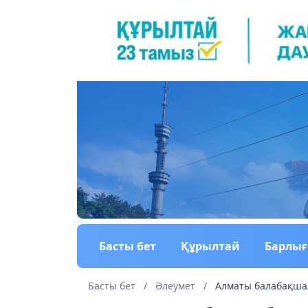
Басты бет
Құрылтай
Барлы
Басты бет
/
Әлеумет
/
Алматы балабақшал