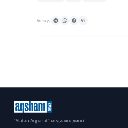
Бөлісу:
"Alatau Aqparat" медиахолдингі