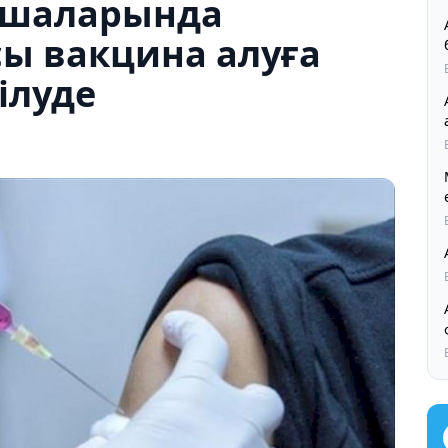
қшаларында
ы вакцина алуға
ілуде