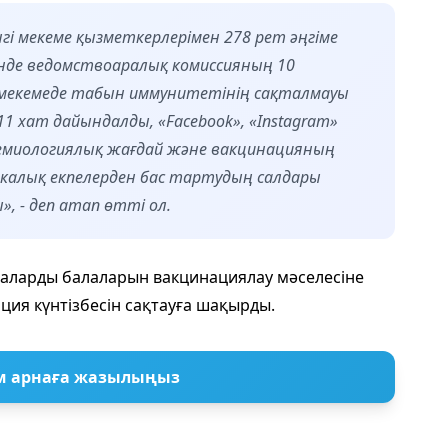
гі мекеме қызметкерлерімен 278 рет әңгіме
рінде ведомствоаралық комиссияның 10
і мекемеде табын иммунитетінің сақталмауы
11 хат дайындалды, «Facebook», «Instagram»
демиологиялық жағдай және вакцинацияның
калық екпелерден бас тартудың салдары
, - деп атап өтті ол.
наларды балаларын вакцинациялау мәселесіне
ция күнтізбесін сақтауға шақырды.
м арнаға жазылыңыз