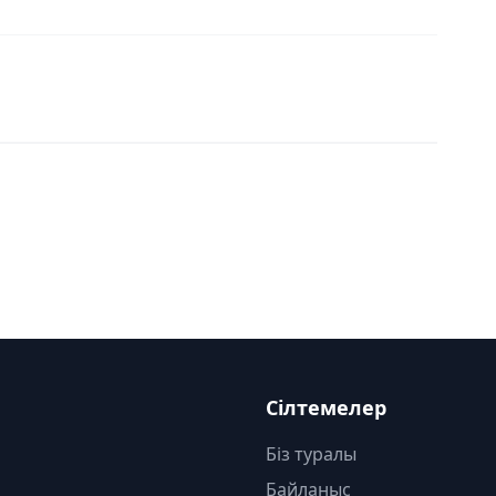
Сілтемелер
Біз туралы
Байланыс