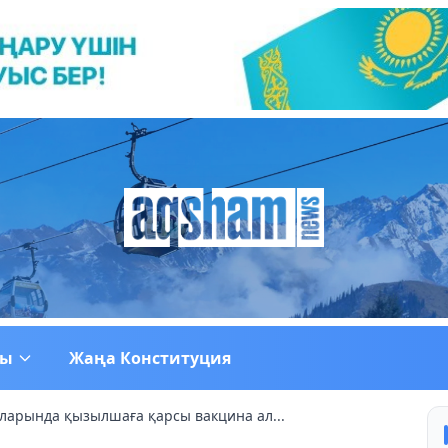
ғы
Жаңа Конституция
арында қызылшаға қарсы вакцина ал...