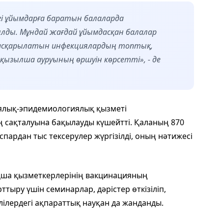
нгі ұйымдарға баратын балаларда
лды. Мұндай жағдай ұйымдасқан балалар
басқарылатын инфекциялардың топтық,
ы қызылша ауруының өршуін көрсетті», - де
ялық-эпидемиологиялық қызметі
 сақталуына бақылауды күшейтті. Қаланың 870
спардан тыс тексерулер жүргізілді, оның нәтижесі
қша қызметкерлерінің вакцинацияның
ыру үшін семинарлар, дәрістер өткізіліп,
елілердегі ақпараттық науқан да жанданды.