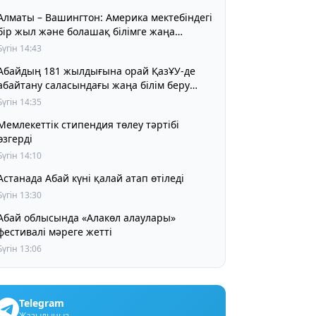
Алматы – Вашингтон: Америка мектебіндегі
бір жыл және болашақ білімге жаңа
көзқарас
Бүгін 14:43
Абайдың 181 жылдығына орай ҚазҰУ-де
абайтану саласындағы жаңа білім беру
жобасы мен ғылыми әзірлемені
Бүгін 14:35
таныстырды
Мемлекеттік стипендия төлеу тәртібі
өзгерді
Бүгін 14:10
Астанада Абай күні қалай атап өтіледі
Бүгін 13:30
Абай облысында «Алакөл алаулары»
фестивалі мәреге жетті
Бүгін 13:06
Telegram
Жазылыңыз