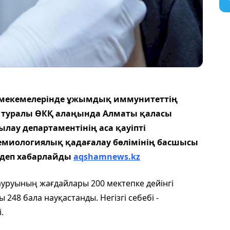
р мекемелерінде ұжымдық иммунитеттің
л туралы ӨКҚ алаңында Алматы қаласы
ау департаментінің аса қауіпті
емиологиялық қадағалау бөлімінің басшысы
 деп хабарлайды
aqshamnews.kz
уруының жағдайлары 200 мектепке дейінгі
 248 бала науқастанды. Негізгі себебі -
і.