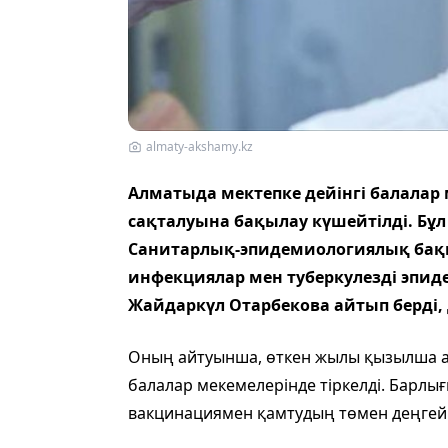
almaty-akshamy.kz
Алматыда мектепке дейінгі балала
сақталуына бақылау күшейтілді. Бұ
Санитарлық-эпидемиологиялық бақыл
инфекциялар мен туберкулезді эпид
Жайдаркүл Отарбекова айтып берді,
Оның айтуынша, өткен жылы қызылша а
балалар мекемелерінде тіркелді. Барлығы
вакцинациямен қамтудың төмен деңгей