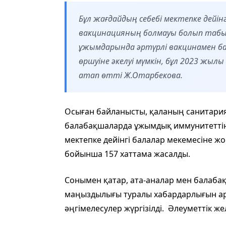
Бұл жағдайдың себебі мектепке дейі
вакцинацияның болмауы болып табы
ұжымдарында әртүрлі вакцинамен 
өршуіне әкелуі мүмкін, бұл 2023 жыл
атап өтті Ж.Отарбекова.
Осыған байланысты, қаланың санитари
балабақшаларда ұжымдық иммунитеттің
мектепке дейінгі балалар мекемесіне жо
бойынша 157 хаттама жасалды.
Сонымен қатар, ата-аналар мен балаба
маңыздылығы туралы хабардарлығын артт
әңгімелесулер жүргізілді. Әлеуметтік ж