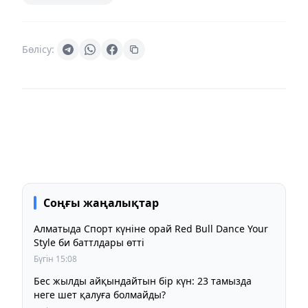
Бөлісу:
Соңғы жаңалықтар
Алматыда Спорт күніне орай Red Bull Dance Your
Style би баттлдары өтті
Бүгін 15:08
Бес жылды айқындайтын бір күн: 23 тамызда
неге шет қалуға болмайды?