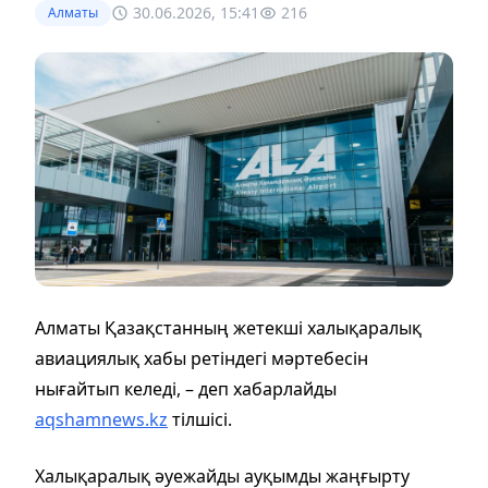
30.06.2026, 15:41
216
Алматы
Алматы Қазақстанның жетекші халықаралық
авиациялық хабы ретіндегі мәртебесін
нығайтып келеді, – деп хабарлайды
aqshamnews.kz
тілшісі.
Халықаралық әуежайды ауқымды жаңғырту