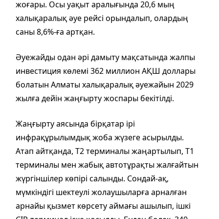
жоғары. Осы уақыт аралығында 20,6 мың
халықаралық әуе рейсі орындалып, олардың
саны 8,6%-ға артқан.
Әуежайды одан әрі дамыту мақсатында жалпы
инвестиция көлемі 362 миллион АҚШ доллары
болатын Алматы халықаралық әуежайын 2029
жылға дейін жаңғырту жоспары бекітілді.
Жаңғырту аясында бірқатар ірі
инфрақұрылымдық жоба жүзеге асырылды.
Атап айтқанда, Т2 терминалы жаңартылып, Т1
терминалы мен жабық автотұрақты жалғайтын
жүргіншілер көпірі салынды. Сондай-ақ,
мүмкіндігі шектеулі жолаушыларға арналған
арнайы қызмет көрсету аймағы ашылып, ішкі