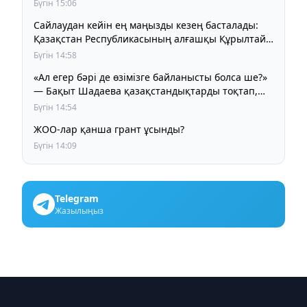
Бүгін 15:06
Сайлаудан кейін ең маңызды кезең басталады:
Қазақстан Республикасының алғашқы Құрылтайы
қалай жұмыс істейді?
Бүгін 14:58
«Ал егер бәрі де өзімізге байланысты болса ше?»
— Бақыт Шадаева қазақстандықтарды тоқтап,
ойлануға шақырды
Бүгін 14:54
ЖОО-лар қанша грант ұсынды?
Бүгін 14:09
Telegram
Жазылыңыз