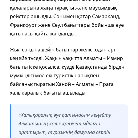
қалаларына жаңа тұрақты және маусымдық
рейстер ашылды. Сонымен қатар Самарқанд,
Франкфурт және Сеул бағыттары бойынша әуе
қатынасы қайта жанданды.
Жыл соңына дейін бағыттар желісі одан әрі
кеңейе түседі. Жақын уақытта Алматы – Измир
бағыты іске қосылса, күзде Қазақстанды бірден
мүмкіндігі мол екі туристік нарықпен
байланыстыратын Ханой – Алматы – Прага
халықаралық бағыты ашылады.
«Халықаралық әуе қатынасын кеңейту
Алматының көлік қолжетімділігін
арттырып, туризмнің дамуына серпін