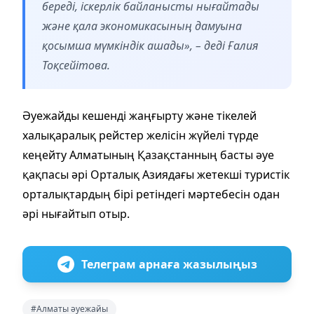
береді, іскерлік байланысты нығайтады
және қала экономикасының дамуына
қосымша мүмкіндік ашады», – деді Ғалия
Тоқсейітова.
Әуежайды кешенді жаңғырту және тікелей
халықаралық рейстер желісін жүйелі түрде
кеңейту Алматының Қазақстанның басты әуе
қақпасы әрі Орталық Азиядағы жетекші туристік
орталықтардың бірі ретіндегі мәртебесін одан
әрі нығайтып отыр.
Телеграм арнаға жазылыңыз
#Алматы әуежайы