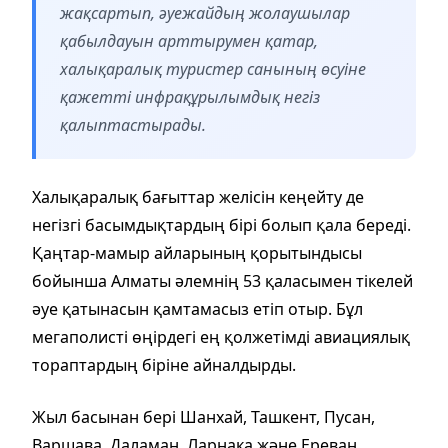
жақсартып, әуежайдың жолаушылар
қабылдауын арттырумен қатар,
халықаралық туристер санының өсуіне
қажетті инфрақұрылымдық негіз
қалыптастырады.
Халықаралық бағыттар желісін кеңейту де
негізгі басымдықтардың бірі болып қала береді.
Қаңтар-мамыр айларының қорытындысы
бойынша Алматы әлемнің 53 қаласымен тікелей
әуе қатынасын қамтамасыз етіп отыр. Бұл
мегаполисті өңірдегі ең қолжетімді авиациялық
тораптардың біріне айналдырды.
Жыл басынан бері Шанхай, Ташкент, Пусан,
Варшава, Даламан, Ларнака және Ереван