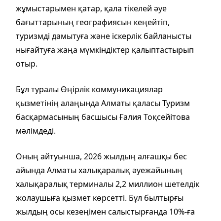
жұмыстарымен қатар, қала тікелей әуе
бағыттарының географиясын кеңейтіп,
туризмді дамытуға және іскерлік байланысты
нығайтуға жаңа мүмкіндіктер қалыптастырып
отыр.
Бұл туралы Өңірлік коммуникациялар
қызметінің алаңында Алматы қаласы Туризм
басқармасының басшысы Ғалия Тоқсейітова
мәлімдеді.
Оның айтуынша, 2026 жылдың алғашқы бес
айында Алматы халықаралық әуежайының
халықаралық терминалы 2,2 миллион шетелдік
жолаушыға қызмет көрсетті. Бұл былтырғы
жылдың осы кезеңімен салыстырғанда 10%-ға