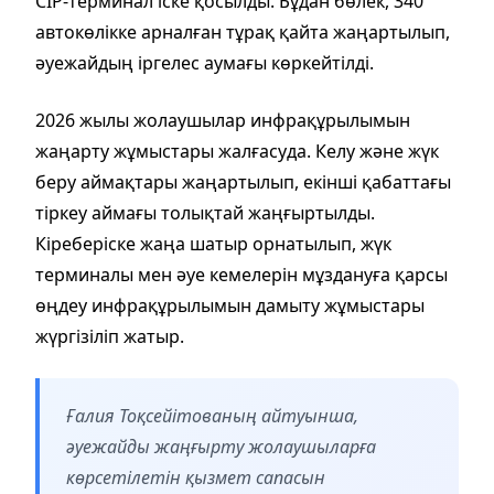
CIP-терминал іске қосылды. Бұдан бөлек, 340
автокөлікке арналған тұрақ қайта жаңартылып,
әуежайдың іргелес аумағы көркейтілді.
2026 жылы жолаушылар инфрақұрылымын
жаңарту жұмыстары жалғасуда. Келу және жүк
беру аймақтары жаңартылып, екінші қабаттағы
тіркеу аймағы толықтай жаңғыртылды.
Кіреберіске жаңа шатыр орнатылып, жүк
терминалы мен әуе кемелерін мұздануға қарсы
өңдеу инфрақұрылымын дамыту жұмыстары
жүргізіліп жатыр.
Ғалия Тоқсейітованың айтуынша,
әуежайды жаңғырту жолаушыларға
көрсетілетін қызмет сапасын