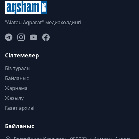
"Alatau Aqparat" медиахолдингі
Сілтемелер
Біз туралы
Байланыс
Жарнама
Жазылу
Газет архиві
Байланыс
Республика Казахстан. 050022, г. Алматы, Адрес: