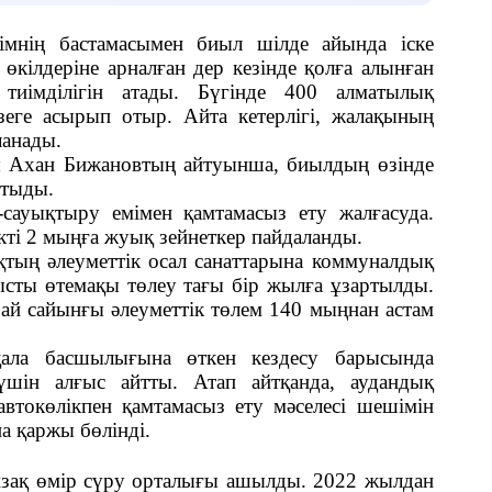
імнің бастамасымен биыл шілде айында іске
өкілдеріне арналған дер кезінде қолға алынған
тиімділігін атады. Бүгінде 400 алматылық
зеге асырып отыр. Айта кетерлігі, жалақының
ланады.
сы Ахан Бижановтың айтуынша, биылдың өзінде
мтыды.
сауықтыру емімен қамтамасыз ету жалғасуда.
кті 2 мыңға жуық зейнеткер пайдаланды.
қтың әлеуметтік осал санаттарына коммуналдық
ысты өтемақы төлеу тағы бір жылға ұзартылды.
 ай сайынғы әлеуметтік төлем 140 мыңнан астам
қала басшылығына өткен кездесу барысында
 үшін алғыс айтты. Атап айтқанда, аудандық
втокөлікпен қамтамасыз ету мәселесі шешімін
а қаржы бөлінді.
зақ өмір сүру орталығы ашылды. 2022 жылдан