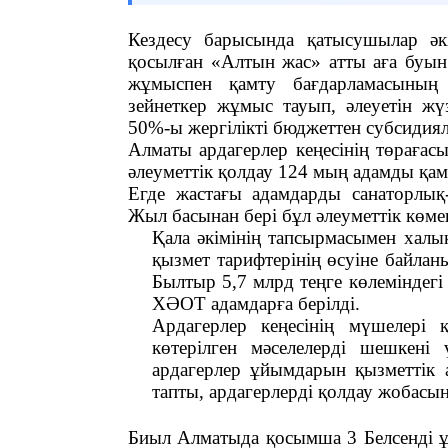
Кездесу барысында қатысушылар әк
қосылған «Алтын жас» атты аға буын 
жұмыспен қамту бағдарламасының 
зейнеткер жұмыс тауып, әлеуетін жү
50%-ы жергілікті бюджеттен субсидия
Алматы ардагерлер кеңесінің төраға
әлеуметтік қолдау 124 мың адамды қа
Егде жастағы адамдарды санаторлық-
Жыл басынан бері бұл әлеуметтік көме
Қала әкімінің тапсырмасымен халы
қызмет тарифтерінің өсуіне байлан
Былтыр 5,7 млрд теңге көлеміндегі
ХӘОТ адамдарға берілді.
Ардагерлер кеңесінің мүшелері 
көтерілген мәселелерді шешкені
ардагерлер ұйымдарын қызметтік а
тапты, ардагерлерді қолдау жобасын
Биыл Алматыда қосымша 3 Белсенді ұ