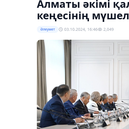
Алматы әкімі қ
кеңесінің мүшел
03.10.2024, 16:46
2,049
Әлеумет