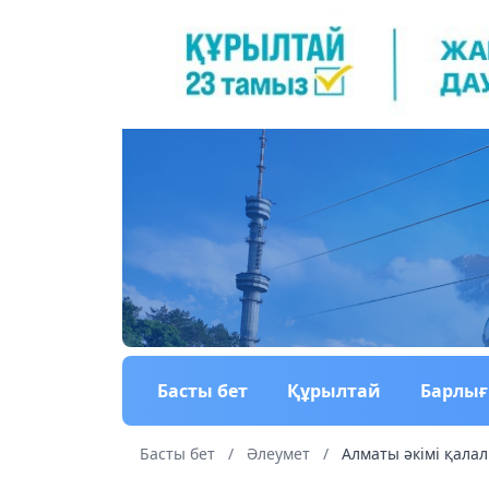
Басты бет
Құрылтай
Барлы
Басты бет
/
Әлеумет
/
Алматы әкімі қалал