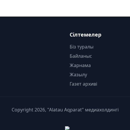
Сілтемелер
Біз туралы
Байланыс
Жарнама
Жазылу
Газет архиві
Copyright 2026, "Alatau Aqparat" медиахолдингі