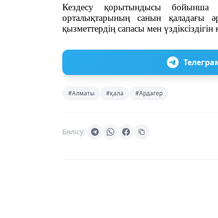
Кездесу қорытындысы бойынша 
орталықтарының санын қаладағы әр 
қызметтердің сапасы мен үздіксіздігін
Телегра
#Алматы
#қала
#Ардагер
Бөлісу: