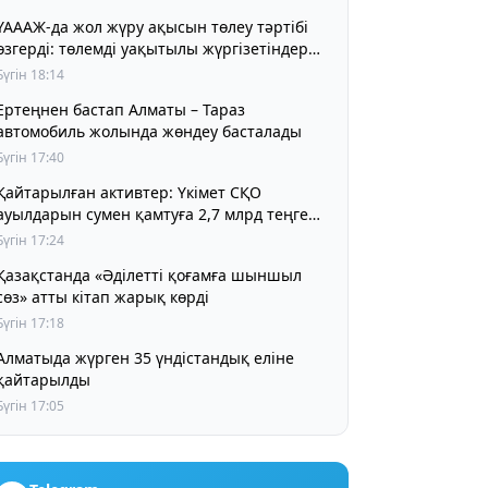
ҮАААЖ-да жол жүру ақысын төлеу тәртібі
өзгерді: төлемді уақытылы жүргізетіндер
үшін жол жүру құны бұрынғы деңгейде
Бүгін 18:14
сақталады
Ертеңнен бастап Алматы – Тараз
автомобиль жолында жөндеу басталады
Бүгін 17:40
Қайтарылған активтер: Үкімет СҚО
ауылдарын сумен қамтуға 2,7 млрд теңге
бөлді
Бүгін 17:24
Қазақстанда «Әділетті қоғамға шыншыл
сөз» атты кітап жарық көрді
Бүгін 17:18
Алматыда жүрген 35 үндістандық еліне
қайтарылды
Бүгін 17:05