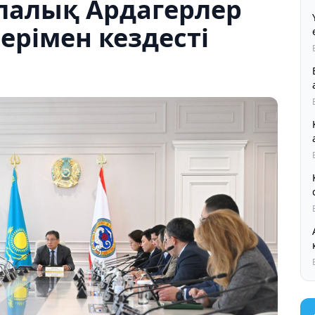
алалық Ардагерлер
ерімен кездесті