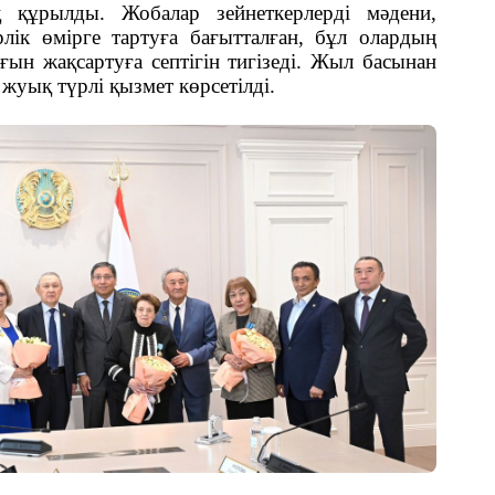
 құрылды. Жобалар зейнеткерлерді мәдени,
ік өмірге тартуға бағытталған, бұл олардың
ын жақсартуға септігін тигізеді. Жыл басынан
жуық түрлі қызмет көрсетілді.