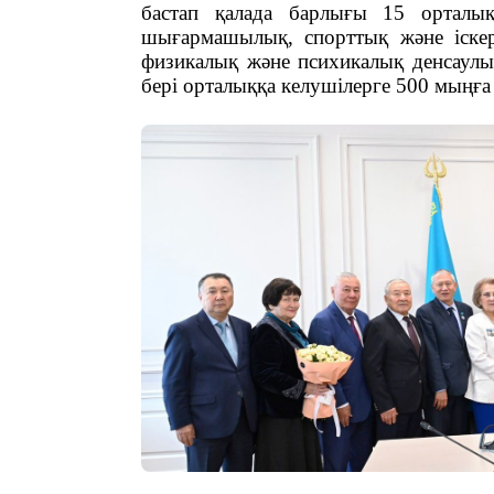
бастап қалада барлығы 15 орталық
шығармашылық, спорттық және іскерл
физикалық және психикалық денсаулығ
бері орталыққа келушілерге 500 мыңға 