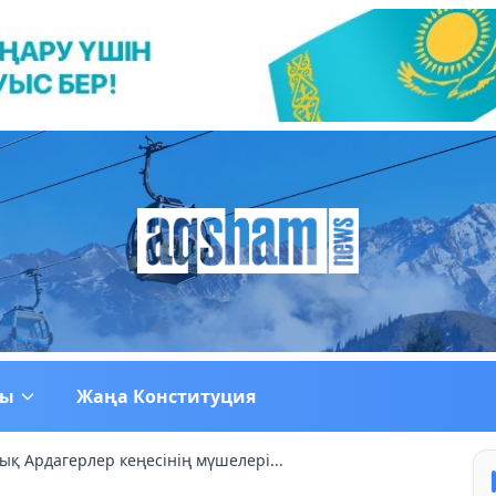
ғы
Жаңа Конституция
ық Ардагерлер кеңесінің мүшелері...