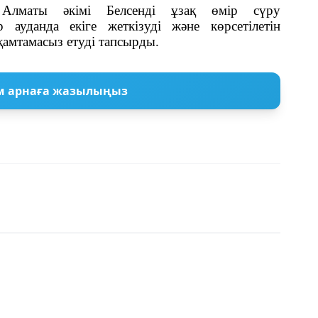
Алматы әкімі Белсенді ұзақ өмір сүру
ауданда екіге жеткізуді және көрсетілетін
 қамтамасыз етуді тапсырды.
м арнаға жазылыңыз