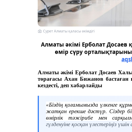
Сурет Алматы қаласы әкімдігі
Алматы әкімі Ерболат Досаев 
өмір сүру орталықтарының
aqs
Алматы әкімі Ерболат Досаев Халы
төрағасы Ахан Бижанов бастаған 
кездесті, деп хабарлайды
«Біздің қоғамымызда үлкенге құрме
жатқан ерекше дәстүр. Сіздер б
өмірлік тәжірибе мен сарқыл
гүлденуіне қосқан үлестеріңіз үші