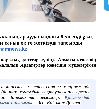
қаланың әр ауданындағы Белсенді ұзақ
 санын екіге жеткізуді тапсырды
hamnews.kz
қаралық қарттар күнінде Алматы кеңесінің
қалалық Ардагерлер кеңесінің мүшелерімен
т көрсету – ұлттық сана-сезімнің негізінде
іздің тарихымыздың сақтаушылары, ерекше
мас даналықтың иесісіздер.
Қаламыздың
н алғыс айтамын
», - деді Ерболат Досаев.