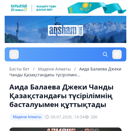
Басты бет
/
Мәдени Алматы
/
Аида Балаева Джеки
Чанды Қазақстандағы түсірілімні...
Аида Балаева Джеки Чанды
Қазақстандағы түсірілімнің
басталуымен құттықтады
09.07.2026, 14:54
286
Мәдени Алматы