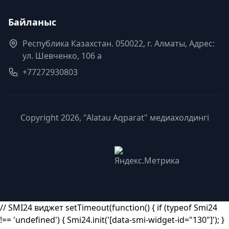
Байланыс
Республика Казахстан. 050022, г. Алматы, Адрес:
ул. Шевченко, 106 а
+77272930803
Copyright 2026, "Alatau Aqparat" медиахолдингі
// SMI24 виджет setTimeout(function() { if (typeof Smi24
!== 'undefined') { Smi24.init('[data-smi-widget-id="130"]'); }