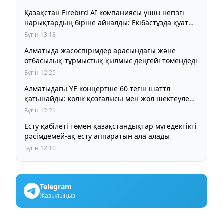
Қазақстан Firebird AI компаниясы үшін негізгі
нарықтардың біріне айналды: Екібастұзда қуаты
125 МВт болатын AI-инфрақұрылым дамып келеді
Бүгін 13:18
Алматыда жасөспірімдер арасындағы және
отбасылық-тұрмыстық қылмыс деңгейі төмендеді
Бүгін 12:25
Алматыдағы YE концертіне 60 тегін шаттл
қатынайды: көлік қозғалысы мен жол шектеулері
қалай ұйымдастырылады
Бүгін 12:21
Есту қабілеті төмен қазақстандықтар мүгедектікті
рәсімдемей-ақ есту аппаратын ала алады
Бүгін 12:10
Telegram
Жазылыңыз