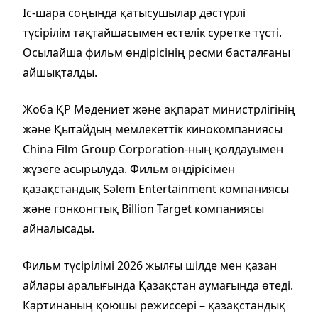
Іс-шара соңында қатысушылар дәстүрлі
түсірілім тақтайшасымен естелік суретке түсті.
Осылайша фильм өндірісінің ресми басталғаны
айшықталды.
Жоба ҚР Мәдениет және ақпарат министрлігінің
және Қытайдың мемлекеттік кинокомпаниясы
China Film Group Corporation-ның қолдауымен
жүзеге асырылуда. Фильм өндірісімен
қазақстандық Sәlem Entertainment компаниясы
және гонконгтық Billion Target компаниясы
айналысады.
Фильм түсірілімі 2026 жылғы шілде мен қазан
айлары аралығында Қазақстан аумағында өтеді.
Картинаның қоюшы режиссері – қазақстандық