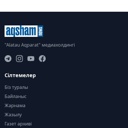
"Alatau Aqparat" медиахолдингі
Сілтемелер
Біз туралы
Байланыс
Жарнама
Жазылу
Газет архиві