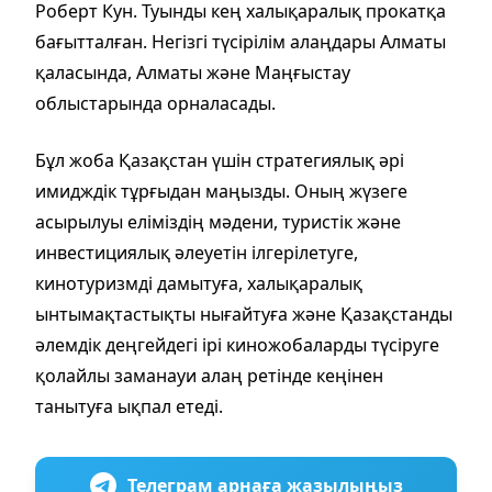
Роберт Кун. Туынды кең халықаралық прокатқа
бағытталған. Негізгі түсірілім алаңдары Алматы
қаласында, Алматы және Маңғыстау
облыстарында орналасады.
Бұл жоба Қазақстан үшін стратегиялық әрі
имидждік тұрғыдан маңызды. Оның жүзеге
асырылуы еліміздің мәдени, туристік және
инвестициялық әлеуетін ілгерілетуге,
кинотуризмді дамытуға, халықаралық
ынтымақтастықты нығайтуға және Қазақстанды
әлемдік деңгейдегі ірі киножобаларды түсіруге
қолайлы заманауи алаң ретінде кеңінен
танытуға ықпал етеді.
Телеграм арнаға жазылыңыз