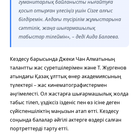
гуманитарлық байланысты нығайтуға
қосып отырған үлесіңіз үшін Сізге алғыс
білдіремін. Алдағы түсірілім жұмыстарына
сәттілік, жаңа шығармашылық
табыстар тілеймін», – деді Аида Балаева.
Кездесу барысында Джеки Чан Алматының
талантты жас суретшілерімен және Т. Жүргенов
атындағы Қазақ ұлттық өнер академиясының
түлектері – жас кинематографистермен
әңгімелесті. Ол жастарға шығармашылық жолда
табыс тілеп, үздіксіз ізденіс пен өз ісіне деген
сүйіспеншіліктің маңызын атап өтті. Кездесу
соңында балалар әйгілі актерге өздері салған
портреттерді тарту етті.