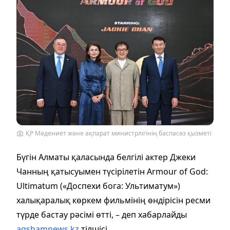
ҚР Мәдениет және ақпарат министрлігінің баспасөз қызметі
Бүгін Алматы қаласында белгілі актер Джеки
Чанның қатысуымен түсірілетін Armour of God:
Ultimatum («Доспехи бога: Ультиматум»)
халықаралық көркем фильмінің өндірісін ресми
түрде бастау рәсімі өтті, – деп хабарлайды
aqshamnews.kz
тілшісі.