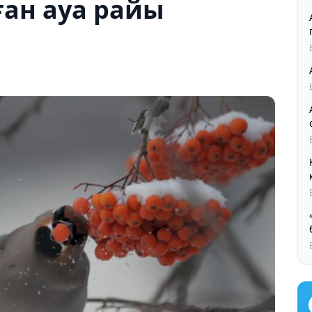
ған ауа райы
Қ