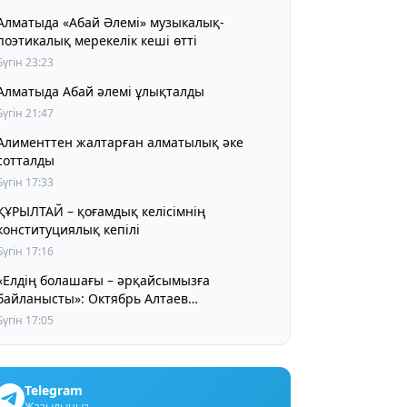
Алматыда «Абай Әлемі» музыкалық-
поэтикалық мерекелік кеші өтті
Бүгін 23:23
Алматыда Абай әлемі ұлықталды
Бүгін 21:47
Алименттен жалтарған алматылық әке
сотталды
Бүгін 17:33
ҰРЫЛТАЙ – қоғамдық келісімнің
конституциялық кепілі
Бүгін 17:16
«Елдің болашағы – әрқайсымызға
байланысты»: Октябрь Алтаев
қазақстандықтарға маңызды үндеу жасады
Бүгін 17:05
Telegram
Жазылыңыз