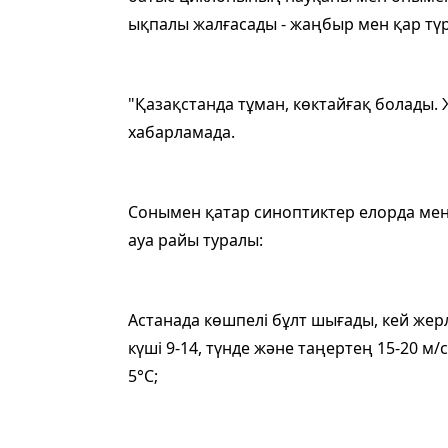
ықпалы жалғасады - жаңбыр мен қар тү
"Қазақстанда тұман, көктайғақ болады. Ж
хабарламада.
Сонымен қатар синоптиктер елорда мен р
ауа райы туралы:
Астанада көшпелі бұлт шығады, кей жер
күші 9-14, түнде және таңертең 15-20 м/
5°С;