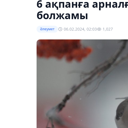
6 ақпанға арнал
болжамы
06.02.2024, 02:03
1,027
Әлеумет