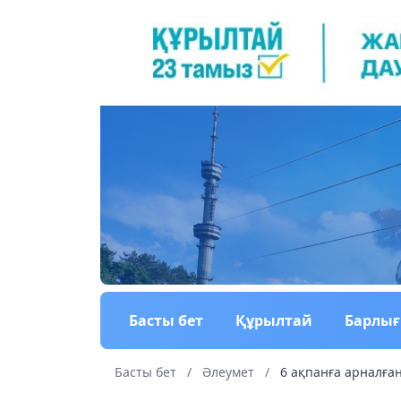
Басты бет
Құрылтай
Барлы
Басты бет
/
Әлеумет
/
6 ақпанға арналға