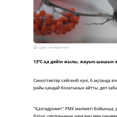
Сурет: интернеттен
13°C-қа дейін жылы, жауын-шашын 
Синоптиктер сейсенбі күні, 6 ақпанда ело
райы қандай болатынын айтты, деп хаб
"Қазгидромет" РМК мәліметі бойынша, р
батыс циклонының науқаны мен оныме