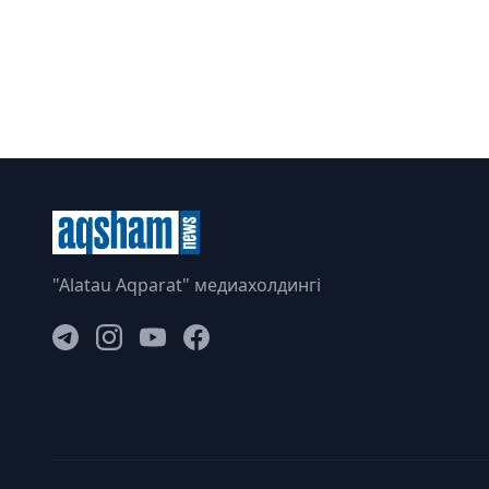
"Alatau Aqparat" медиахолдингі