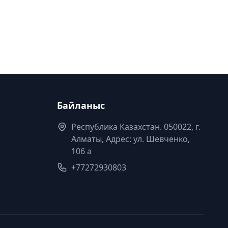
Байланыс
Республика Казахстан. 050022, г.
Алматы, Адрес: ул. Шевченко,
106 а
+77272930803