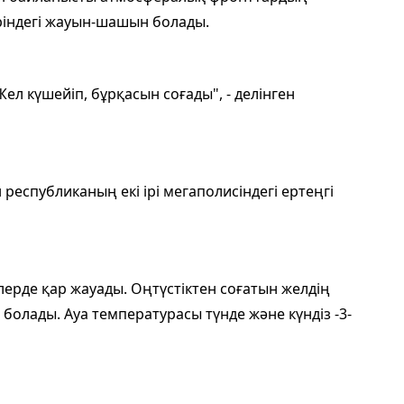
ріндегі жауын-шашын болады.
ел күшейіп, бұрқасын соғады", - делінген
еспубликаның екі ірі мегаполисіндегі ертеңгі
лерде қар жауады. Оңтүстіктен соғатын желдің
с болады. Ауа температурасы түнде және күндіз -3-