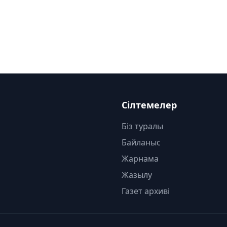
Сілтемелер
Біз туралы
Байланыс
Жарнама
Жазылу
Газет архиві