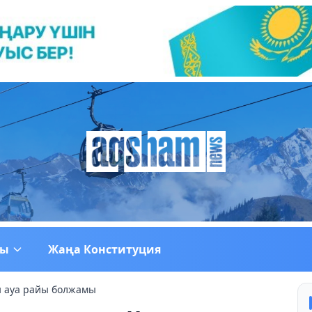
ғы
Жаңа Конституция
н ауа райы болжамы