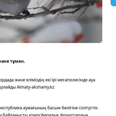
және тұман.
рдада және еліміздің екі ірі мегаполисінде ауа
арлайды Almaty-akshamy.kz
еспублика аумағының басым бөлігіне солтүстік-
н байланысты атмосфералық фронттардың