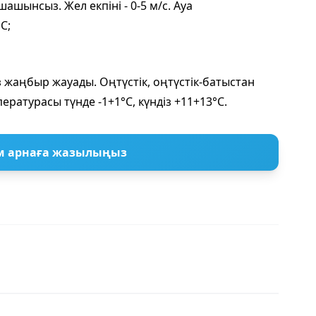
шынсыз. Жел екпіні - 0-5 м/с. Ауа
C;
 жаңбыр жауады. Оңтүстік, оңтүстік-батыстан
мпературасы түнде -1+1°C, күндіз +11+13°C.
м арнаға жазылыңыз