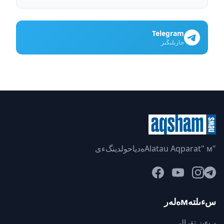
Telegram
جازىلىڭىز
"Alatau Aqparat" мەدياحولدينگءى
سءىلتەмەلەر
بءىز تۋرالى