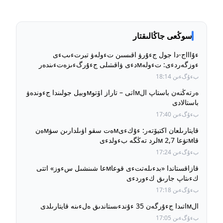
سوڭعى جاڭالىقتار
ءۇاااج-دا جول جءۇرۋ اقىسىن تءولەۋ تبرتءىبءى
ءوزگەردءى: تءولەмدءى ۋاقىتىلى جءۇرگءىزەتءىندەر
ءۇشءىن جول جءۇرۋ قۇنى بۇرىنعى دەڭگەيدە ساقتالادى
بءۇگءىن 18:14
ەرتەڭنەن باستاپ الмاتى – تاراز اۆتوмوبيل جولىندا جءوندەۋ
باستالادى
بءۇگءىن 17:40
قايتارىلعان اكتيۆتەر: ءۇكءىмەت سقو اۋىلدارىن سۋмەن
قاмتۋعا 2,7 мلرد تەڭگە بءولدءى
بءۇگءىن 17:24
قازاقستاندا «بدءىلەتتءى قوعاмعا شىنشىل سءوز» اتتى
كءىتاپ جارىق كءوردءى
بءۇگءىن 17:18
الмاتىدا جءۇرگەن 35 ءۇندءىستاندىق ەلءىنە قايتارىلدى
بءۇگءىن 17:05