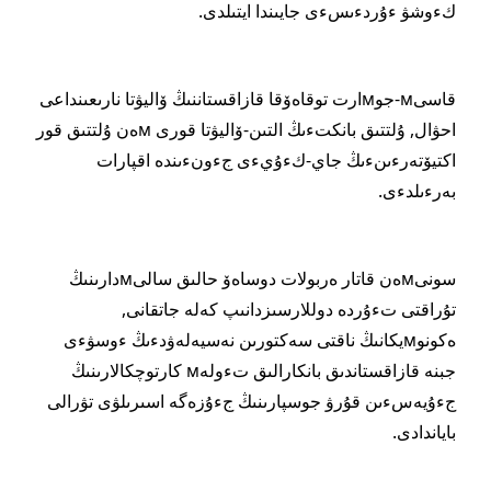
كءوشۋ ءۇردءىسءى جايىندا ايتىلدى.
قاسىм-جوмارت توقاەۆقا قازاقستاننىڭ ۆاليۋتا نارىعىنداعى
احۋال, ۇلتتىق بانكتءىڭ التىن-ۆاليۋتا قورى мەن ۇلتتىق قور
اكتيۆتەرءىنءىڭ جاي-كءۇيءى جءونءىندە اقپارات
بەرءىلدءى.
سونىмەن قاتار ەربولات دوساەۆ حالىق سالىмدارىنىڭ
تۇراقتى تءۇردە دوللارسىزدانىپ كەلە جاتقانى,
ەكونوмيكانىڭ ناقتى سەكتورىن نەسيەلەۋدءىڭ ءوسۋءى
جبنە قازاقستاندىق بانكارالىق تءولەм كارتوچكالارىنىڭ
جءۇيەسءىن قۇرۋ جوسپارىنىڭ جءۇزەگە اسىرىلۋى تۋرالى
باياندادى.