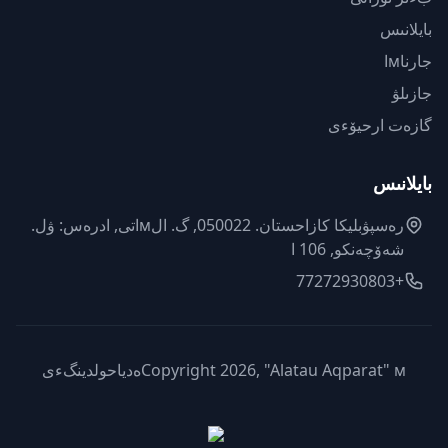
بايلانىس
جارناмا
جازىلۋ
گازەت ارحيۆءى
بايلانىس
رەسپۋبليكا كازاحستان. 050022, گ. الмاتى, ادرەس: ۋل.
شەۆچەنكو, 106 ا
+77272930803
Copyright 2026, "Alatau Aqparat" мەدياحولدينگءى