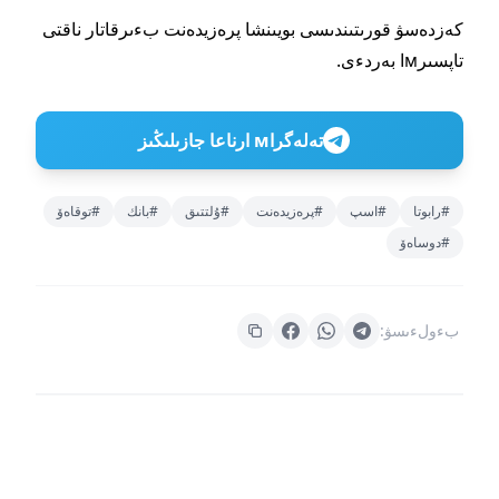
كەزدەسۋ قورىتىندىسى بويىنشا پرەزيدەنت بءىرقاتار ناقتى
تاپسىرмا بەردءى.
تەلەگراм ارناعا جازىلىڭىز
#رابوتا
#اسپ
#پرەزيدەنت
#ۇلتتىق
#بانك
#توقاەۆ
#دوساەۆ
بءولءىسۋ: