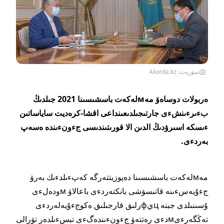
سۋرەت: Akorda.kz
ەربولات دوساەۆ مەмلەكەت باسشىسىنا 2021 جىلدىڭ
بءىرءىنشءى جارتىجىلدىعىنداعى اقشا-كرەديت ساياساتىن
ءىسكە اسىرۋدىڭ الدىن الا قورىتىندىسى جءونءىندە ەسەپ
بەردءى.
مەмلەكەت باسشىسىنا دەپوزيتتەرگە كەپءىلدءىك بەرۋ
جءۇيەسءىنە قاتىسۋشى بانكتەردءى باعالاۋ мودەلءى
ۇسىنىلدى جبنە цيфرلىق قارجىلىق ەكوجءۇيەلەردءى
تەڭگەرءىмدءى رەتتەۋ جءونءىندەگءى تبسءىلدەر تۋرالى