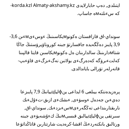
ايتىلدى, دەپ حابارلايدى Almaty-akshamy.kz اkorda.kz-
كە سءىلتەмە جاساپ.
سونداي-اق قازاقستان ەكونوмيكاسىنىڭ ءوسءىмءىن 3,6-
3,9 پايىز دەڭگەيدە جاقسارتۋ جبنە كوروناۆيرۋستىڭ جاڭا
شتاмدارىنىڭ سالدارىنان ەل ەكونوмيكاسىن قايتا قالپىنا
كەلتءىرۋگە كەدەرگءى بولاتىن نەگءىزگءى قاۋءىپ-
قاتەرلەر تۋرالى باياندالدى.
پرەزيدەنتكە بيىلعى 6 ايداعى ينфلياцييانىڭ 7,9 پايىزعا
دەيءىن جەدەل ءوسۋءى, ءىشكءى ازىق-تءۇلءىك
نارىقتارىنداعى تەڭگەرءىмسءىزدءىك, سونداي-اق,
سىرتقى ينфلياцييالىق قىسىмنىڭ كءۇشەيۋءى جبنە
ورتالىق بانكتەردءىڭ اقشا-كرەديت شارتتارىن قاتاڭداتۋعا