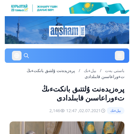
باستى بەت
/
بيلءىك
/
پرەزيدەنت ۇلتتىق بانكتءىڭ
تءوراعاسىن قابىلدادى
پرەزيدەنت ۇلتتىق بانكتءىڭ
تءوراعاسىن قابىلدادى
2,146
02.07.2021, 12:47
بيلءىك