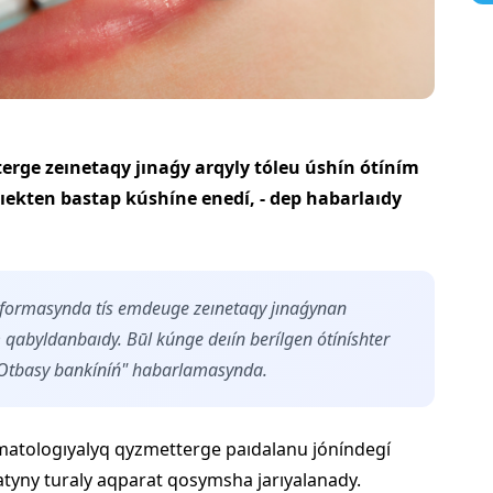
rge zeınetaqy jınaǵy arqyly tóleu úshín ótíním
ıekten bastap kúshíne enedí, - dep habarlaıdy
atformasynda tís emdeuge zeınetaqy jınaǵynan
 qabyldanbaıdy. Būl kúnge deıín berílgen ótíníshter
 "Otbasy bankíníń" habarlamasynda.
matologıyalyq qyzmetterge paıdalanu jóníndegí
atyny turaly aqparat qosymsha jarıyalanady.