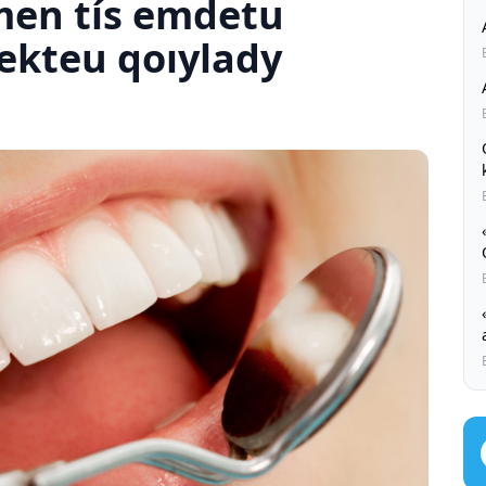
men tís emdetu
kteu qoıylady
Q