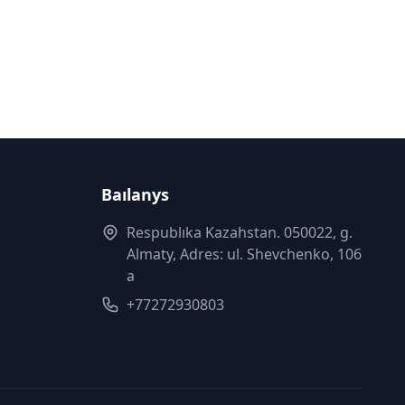
Baılanys
Respublıka Kazahstan. 050022, g.
Almaty, Adres: ul. Shevchenko, 106
a
+77272930803