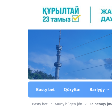
Basty bet
Qūryltaı
Barlyǵy
Basty bet
/
Mūny bílgen jón
/
Zeınetaqy jı