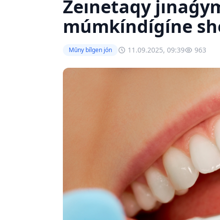
Zeınetaqy jınaǵy
múmkíndígíne she
11.09.2025, 09:39
963
Mūny bílgen jón