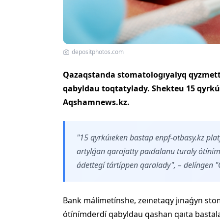
depositphotos.com
Qazaqstanda stomatologıyalyq qyzmette
qabyldau toqtatylady. Shekteu 15 qyrkú
Aqshamnews.kz.
"15 qyrkúıeken bastap enpf-otbasy.kz pl
artylǵan qarajatty paıdalanu turaly ótíním
ádettegí tártíppen qaralady", – delíngen
Bank málímetínshe, zeınetaqy jınaǵyn sto
ótínímderdí qabyldau qashan qaıta bastal