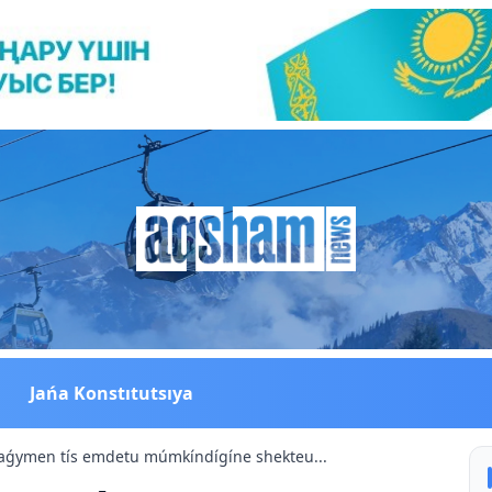
Jańa Konstıtutsıya
naǵymen tís emdetu múmkíndígíne shekteu...