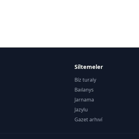
Síltemeler
Bíz turaly
Baılanys
Jarnama
Jazylu
Gazet arhıví