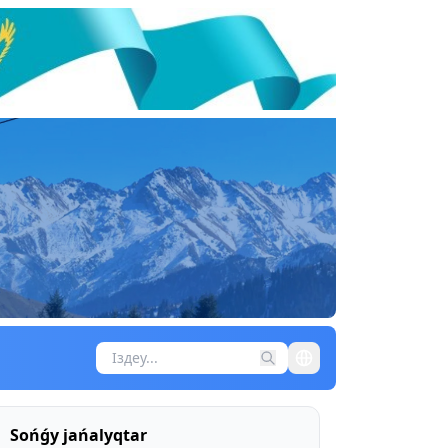
Sońǵy jańalyqtar