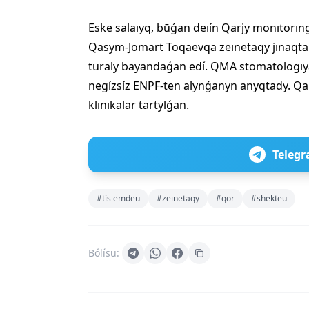
Eske salaıyq, būǵan deıín Qarjy monıtorın
Qasym-Jomart Toqaevqa zeınetaqy jınaqta
turaly bayandaǵan edí. QMA stomatologıya
negízsíz ENPF-ten alynǵanyn anyqtady. Qar
klınıkalar tartylǵan.
Telegr
#tís emdeu
#zeınetaqy
#qor
#shekteu
Bólísu: