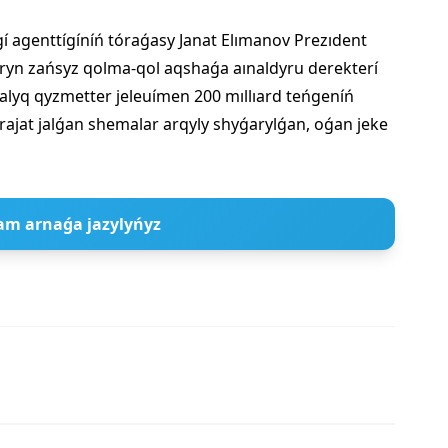
gí agenttígíníń tóraǵasy Janat Elımanov Prezıdent
ryn zańsyz qolma-qol aqshaǵa aınaldyru derekterí
lyq qyzmetter jeleuímen 200 mıllıard teńgeníń
ajat jalǵan shemalar arqyly shyǵarylǵan, oǵan jeke
am arnaǵa jazylyńyz