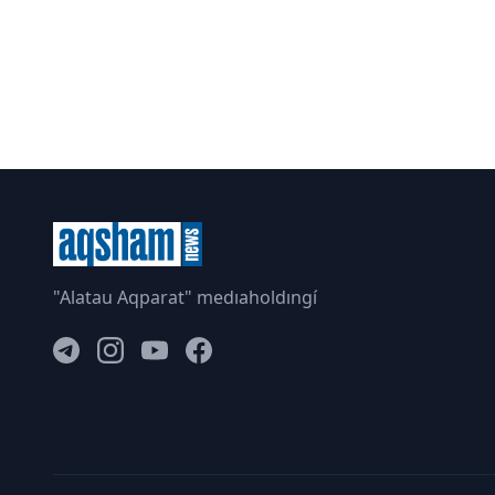
"Alatau Aqparat" medıaholdıngí