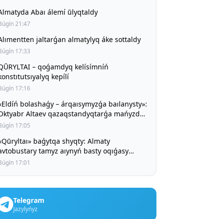
Almatyda Abaı álemí ūlyqtaldy
Búgín 21:47
Alımentten jaltarǵan almatylyq áke sottaldy
Búgín 17:33
ŪRYLTAI – qoǵamdyq kelísímníń
konstıtutsıyalyq kepílí
Búgín 17:16
«Eldíń bolashaǵy – árqaısymyzǵa baılanysty»:
Oktyabr Altaev qazaqstandyqtarǵa mańyzdy
úndeu jasady
Búgín 17:05
«Qūryltaı» baǵytqa shyqty: Almaty
avtobustary tamyz aıynyń basty oqıǵasy
turaly aıta bastady
Búgín 17:01
Telegram
Jazylyńyz