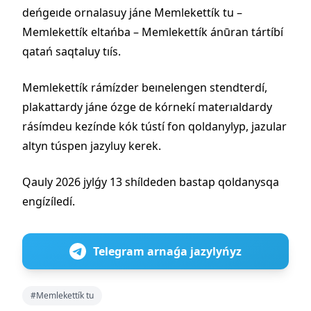
deńgeıde ornalasuy jáne Memlekettík tu –
Memlekettík eltańba – Memlekettík ánūran tártíbí
qatań saqtaluy tıís.
Memlekettík rámízder beınelengen stendterdí,
plakattardy jáne ózge de kórnekí materıaldardy
rásímdeu kezínde kók tústí fon qoldanylyp, jazular
altyn túspen jazyluy kerek.
Qauly 2026 jylǵy 13 shíldeden bastap qoldanysqa
engízíledí.
Telegram arnaǵa jazylyńyz
#Memlekettík tu