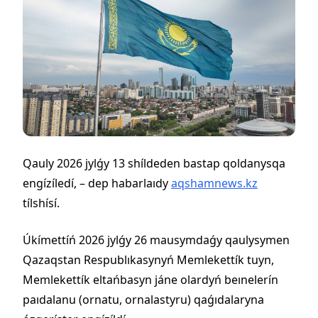
Qauly 2026 jylǵy 13 shíldeden bastap qoldanysqa
engízíledí, – dep habarlaıdy
aqshamnews.kz
tílshísí.
Úkímettíń 2026 jylǵy 26 mausymdaǵy qaulysymen
Qazaqstan Respublıkasynyń Memlekettík tuyn,
Memlekettík eltańbasyn jáne olardyń beınelerín
paıdalanu (ornatu, ornalastyru) qaǵıdalaryna