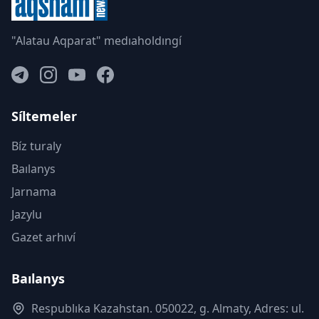
"Alatau Aqparat" medıaholdıngí
Síltemeler
Bíz turaly
Baılanys
Jarnama
Jazylu
Gazet arhıví
Baılanys
Respublıka Kazahstan. 050022, g. Almaty, Adres: ul.