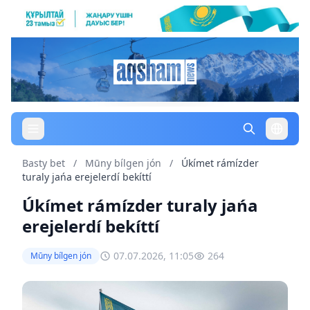
Basty bet
/
Mūny bílgen jón
/
Úkímet rámízder
turaly jańa erejelerdí bekíttí
Úkímet rámízder turaly jańa
erejelerdí bekíttí
07.07.2026, 11:05
264
Mūny bílgen jón