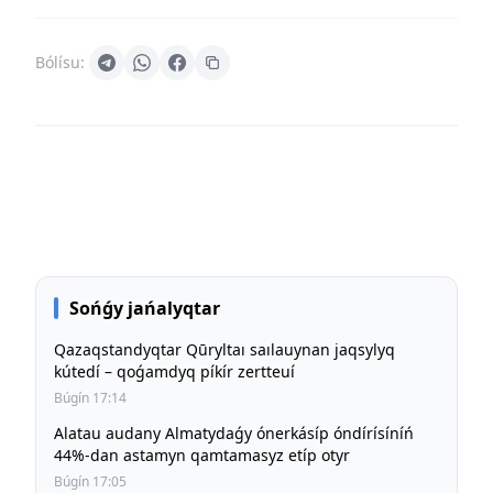
Bólísu:
Sońǵy jańalyqtar
Qazaqstandyqtar Qūryltaı saılauynan jaqsylyq
kútedí – qoǵamdyq píkír zertteuí
Búgín 17:14
Alatau audany Almatydaǵy ónerkásíp óndírísíníń
44%-dan astamyn qamtamasyz etíp otyr
Búgín 17:05