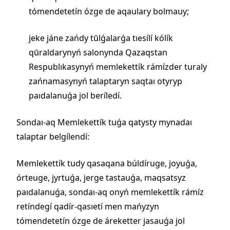
tómendetetín ózge de aqaulary bolmauy;
jeke jáne zańdy tūlǵalarǵa tıesílí kólík
qūraldarynyń salonynda Qazaqstan
Respublıkasynyń memlekettík rámízder turaly
zańnamasynyń talaptaryn saqtaı otyryp
paıdalanuǵa jol beríledí.
Sondaı-aq Memlekettík tuǵa qatysty mynadaı
talaptar belgílendí:
Memlekettík tudy qasaqana búldíruge, joyuǵa,
órteuge, jyrtuǵa, jerge tastauǵa, maqsatsyz
paıdalanuǵa, sondaı-aq onyń memlekettík rámíz
retíndegí qadír-qasıetí men mańyzyn
tómendetetín ózge de áreketter jasauǵa jol