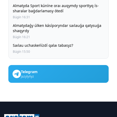
Almatyda Sport kúníne oraı auqymdy sporttyq ís-
sharalar baǵdarlamasy ótedí
Búgín 16:31
Almatydaǵy úlken kásíporyndar saılauǵa qatysuǵa
shaqyrdy
Búgín 16:21
Saılau uchaskeńízdí qalaı tabasyz?
Búgín 15:50
Telegram
Jazylyńyz