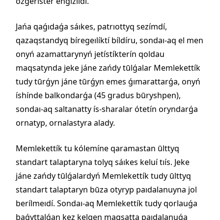
ózgeríster engízíldí.
Jańa qaǵıdaǵa sáıkes, patrıottyq sezímdí,
qazaqstandyq bíregeılíktí bíldíru, sondaı-aq el men
onyń azamattarynyń jetístíkterín qoldau
maqsatynda jeke jáne zańdy tūlǵalar Memlekettík
tudy tūrǵyn jáne tūrǵyn emes ǵımarattarǵa, onyń
íshínde balkondarǵa (45 gradus būryshpen),
sondaı-aq saltanatty ís-sharalar ótetín oryndarǵa
ornatyp, ornalastyra alady.
Memlekettík tu kólemíne qaramastan ūlttyq
standart talaptaryna tolyq sáıkes keluí tıís. Jeke
jáne zańdy tūlǵalardyń Memlekettík tudy ūlttyq
standart talaptaryn būza otyryp paıdalanuyna jol
berílmeıdí. Sondaı-aq Memlekettík tudy qorlauǵa
baǵyttalǵan kez kelgen maqsatta paıdalanuǵa