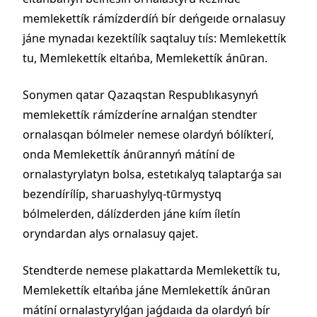
memlekettík rámízderdíń bír deńgeıde ornalasuy
jáne mynadaı kezektílík saqtaluy tıís: Memlekettík
tu, Memlekettík eltańba, Memlekettík ánūran.
Sonymen qatar Qazaqstan Respublıkasynyń
memlekettík rámízderíne arnalǵan stendter
ornalasqan bólmeler nemese olardyń bólíkterí,
onda Memlekettík ánūrannyń mátíní de
ornalastyrylatyn bolsa, estetıkalyq talaptarǵa saı
bezendírílíp, sharuashylyq-tūrmystyq
bólmelerden, dálízderden jáne kıím íletín
oryndardan alys ornalasuy qajet.
Stendterde nemese plakattarda Memlekettík tu,
Memlekettík eltańba jáne Memlekettík ánūran
mátíní ornalastyrylǵan jaǵdaıda da olardyń bír