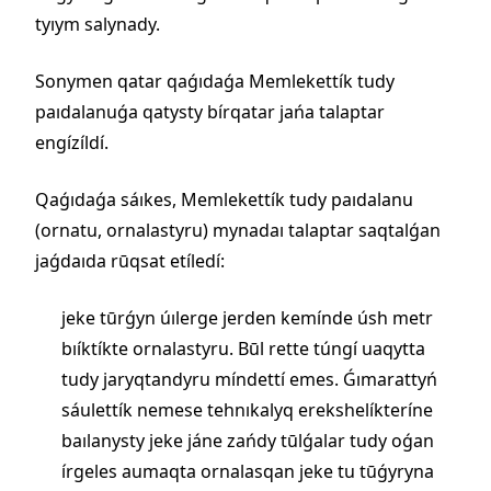
tyıym salynady.
Sonymen qatar qaǵıdaǵa Memlekettík tudy
paıdalanuǵa qatysty bírqatar jańa talaptar
engízíldí.
Qaǵıdaǵa sáıkes, Memlekettík tudy paıdalanu
(ornatu, ornalastyru) mynadaı talaptar saqtalǵan
jaǵdaıda rūqsat etíledí:
jeke tūrǵyn úılerge jerden kemínde úsh metr
bıíktíkte ornalastyru. Būl rette túngí uaqytta
tudy jaryqtandyru míndettí emes. Ǵımarattyń
sáulettík nemese tehnıkalyq erekshelíkteríne
baılanysty jeke jáne zańdy tūlǵalar tudy oǵan
írgeles aumaqta ornalasqan jeke tu tūǵyryna