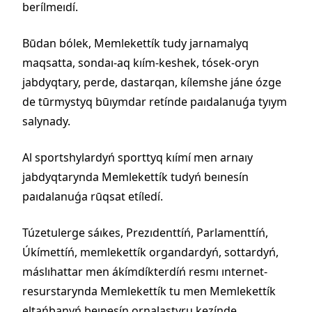
berílmeıdí.
Būdan bólek, Memlekettík tudy jarnamalyq
maqsatta, sondaı-aq kıím-keshek, tósek-oryn
jabdyqtary, perde, dastarqan, kílemshe jáne ózge
de tūrmystyq būıymdar retínde paıdalanuǵa tyıym
salynady.
Al sportshylardyń sporttyq kıímí men arnaıy
jabdyqtarynda Memlekettík tudyń beınesín
paıdalanuǵa rūqsat etíledí.
Túzetulerge sáıkes, Prezıdenttíń, Parlamenttíń,
Úkímettíń, memlekettík organdardyń, sottardyń,
máslıhattar men ákímdíkterdíń resmı ınternet-
resurstarynda Memlekettík tu men Memlekettík
eltańbanyń beınesín ornalastyru kezínde