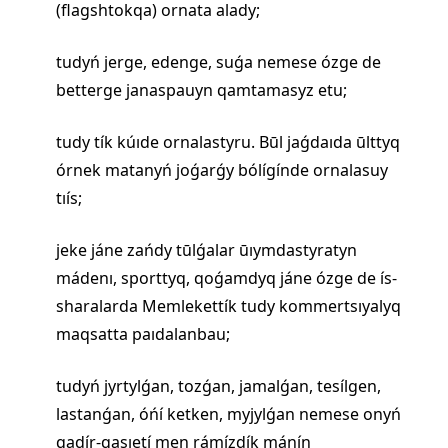
(flagshtokqa) ornata alady;
tudyń jerge, edenge, suǵa nemese ózge de
betterge janaspauyn qamtamasyz etu;
tudy tík kúıde ornalastyru. Būl jaǵdaıda ūlttyq
órnek matanyń joǵarǵy bólígínde ornalasuy
tıís;
jeke jáne zańdy tūlǵalar ūıymdastyratyn
mádenı, sporttyq, qoǵamdyq jáne ózge de ís-
sharalarda Memlekettík tudy kommertsıyalyq
maqsatta paıdalanbau;
tudyń jyrtylǵan, tozǵan, jamalǵan, tesílgen,
lastanǵan, óńí ketken, myjylǵan nemese onyń
qadír-qasıetí men rámízdík mánín