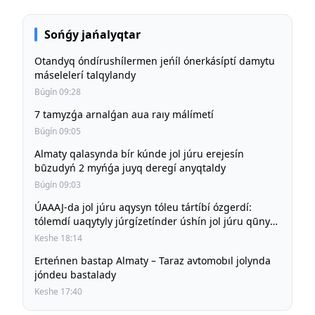
Sońǵy jańalyqtar
Otandyq óndírushílermen jeńíl ónerkásíptí damytu
máselelerí talqylandy
Búgín 09:28
7 tamyzǵa arnalǵan aua raıy málímetí
Búgín 09:05
Almaty qalasynda bír kúnde jol júru erejesín
būzudyń 2 myńǵa juyq deregí anyqtaldy
Búgín 09:03
ÚAAAJ-da jol júru aqysyn tóleu tártíbí ózgerdí:
tólemdí uaqytyly júrgízetínder úshín jol júru qūny
būrynǵy deńgeıde saqtalady
Keshe 18:14
Erteńnen bastap Almaty – Taraz avtomobıl jolynda
jóndeu bastalady
Keshe 17:40