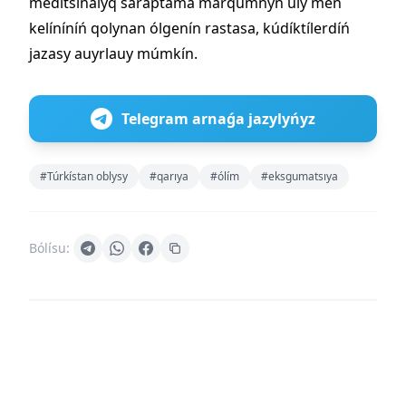
medıtsınalyq saraptama marqūmnyń ūly men
kelíníníń qolynan ólgenín rastasa, kúdíktílerdíń
jazasy auyrlauy múmkín.
Telegram arnaǵa jazylyńyz
#Túrkístan oblysy
#qarıya
#ólím
#eksgumatsıya
Bólísu: