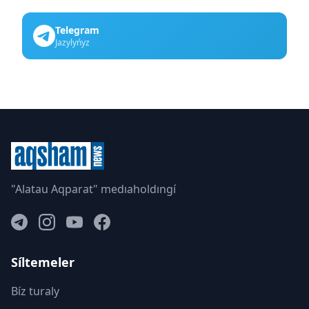
Telegram
Jazylyńyz
"Alatau Aqparat" medıaholdıngí
Síltemeler
Bíz turaly