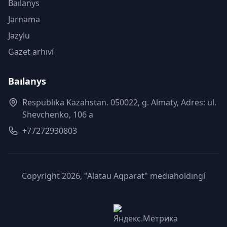
Baılanys
Jarnama
Jazylu
Gazet arhıví
Baılanys
Respublıka Kazahstan. 050022, g. Almaty, Adres: ul.
Shevchenko, 106 a
+77272930803
Copyright 2026, "Alatau Aqparat" medıaholdıngí