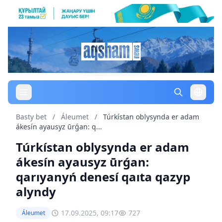
Basty bet
/
Áleumet
/
Túrkístan oblysynda er adam
ákesín ayausyz ūrǵan: q...
Túrkístan oblysynda er adam
ákesín ayausyz ūrǵan:
qarıyanyń denesí qaıta qazyp
alyndy
17.09.2025, 09:17
727
Áleumet