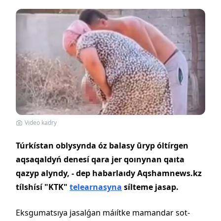
Vıdeo kadry
Túrkístan oblysynda óz balasy ūryp óltírgen
aqsaqaldyń denesí qara jer qoınynan qaıta
qazyp alyndy, - dep habarlaıdy Aqshamnews.kz
tílshísí "KTK"
telearnasyna
sílteme jasap.
Eksgumatsıya jasalǵan máıítke mamandar sot-