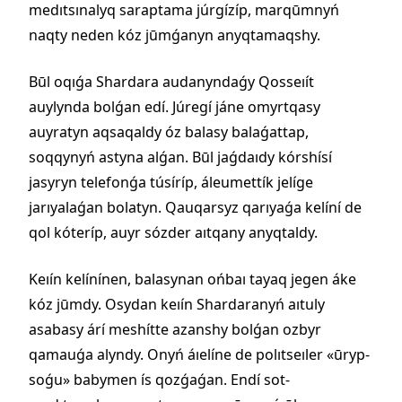
medıtsınalyq saraptama júrgízíp, marqūmnyń
naqty neden kóz jūmǵanyn anyqtamaqshy.
Būl oqıǵa Shardara audanyndaǵy Qosseıít
auylynda bolǵan edí. Júregí jáne omyrtqasy
auyratyn aqsaqaldy óz balasy balaǵattap,
soqqynyń astyna alǵan. Būl jaǵdaıdy kórshísí
jasyryn telefonǵa túsíríp, áleumettík jelíge
jarıyalaǵan bolatyn. Qauqarsyz qarıyaǵa kelíní de
qol kóteríp, auyr sózder aıtqany anyqtaldy.
Keıín kelínínen, balasynan ońbaı tayaq jegen áke
kóz jūmdy. Osydan keıín Shardaranyń aıtuly
asabasy árí meshítte azanshy bolǵan ozbyr
qamauǵa alyndy. Onyń áıelíne de polıtseıler «ūryp-
soǵu» babymen ís qozǵaǵan. Endí sot-