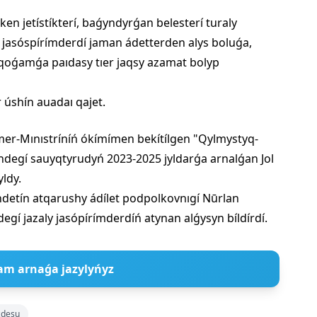
ken jetístíkterí, baǵyndyrǵan belesterí turaly
, jasóspírímderdí jaman ádetterden alys boluǵa,
 qoǵamǵa paıdasy tıer jaqsy azamat bolyp
r úshín auadaı qajet.
emer-Mınıstríníń ókímímen bekítílgen "Qylmystyq-
índegí sauyqtyrudyń 2023-2025 jyldarǵa arnalǵan Jol
yldy.
etín atqarushy ádílet podpolkovnıgí Nūrlan
 jazaly jasópírímderdíń atynan alǵysyn bíldírdí.
am arnaǵa jazylyńyz
zdesu