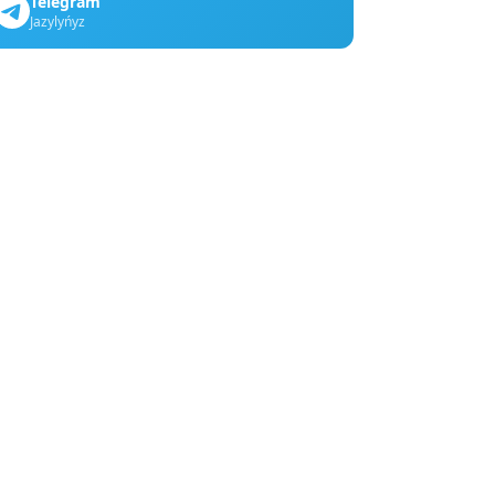
Telegram
Jazylyńyz