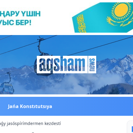
Jańa Konstıtutsıya
aǵy jasóspírímdermen kezdestí