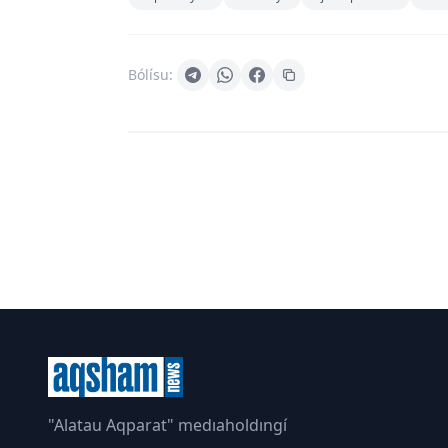
Bólísu:
"Alatau Aqparat" medıaholdıngí