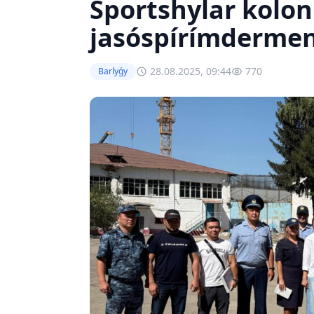
Sportshylar kolo
jasóspírímdermen
28.08.2025, 09:44
770
Barlyǵy