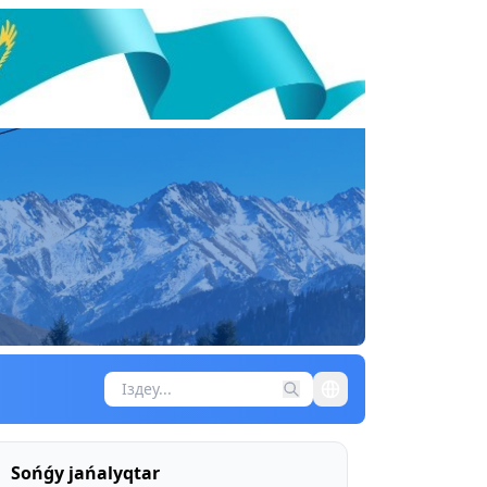
Sońǵy jańalyqtar