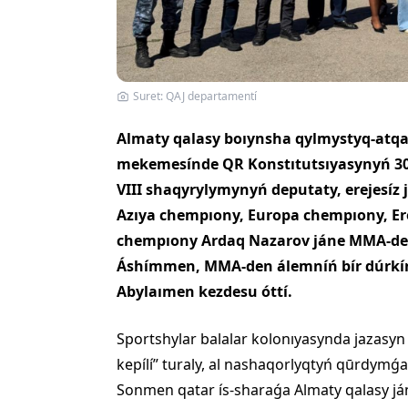
Suret: QAJ departamentí
Almaty qalasy boıynsha qylmystyq-atqa
mekemesínde QR Konstıtutsıyasynyń 30 
VIII shaqyrylymynyń deputaty, erejesíz 
Azıya chempıony, Europa chempıony, Ere
chempıony Ardaq Nazarov jáne MMA-de
Áshímmen, MMA-den álemníń bír dúrkín
Abylaımen kezdesu óttí.
Sportshylar balalar kolonıyasynda jazasyn
kepílí” turaly, al nashaqorlyqtyń qūrdymǵa 
Sonmen qatar ís-sharaǵa Almaty qalasy ján