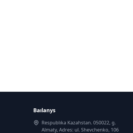
Baılanys
Respublıka Kazahstan. 050022, g.
Almaty, Adres: ul. Shevchenko, 106