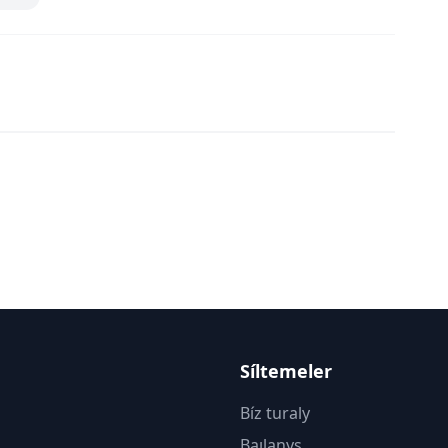
Síltemeler
Bíz turaly
Baılanys