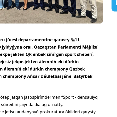
ru júıesí departamentíne qarasty №11
jyldyǵyna oraı, Qazaqstan Parlamentí Májílísí
jekpe-jekten QR eńbek síńírgen sport sheberí,
jesíz jekpe-jekten álemníń ekí dúrkín
n álemníń ekí dúrkín chempıony Qazbek
 chempıony Ańsar Dáuletbaı jáne Batyrbek
 ótep jatqan jasóspírímdermen “Sport - densaulyq
súıreıtíní jaıynda dıalog ornatty.
e Jetísu audanynyń prokuratura ókílderí qatysty.