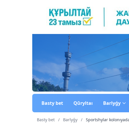
Basty bet
Qūryltaı
Barlyǵy
Basty bet
/
Barlyǵy
/
Sportshylar kolonıyad