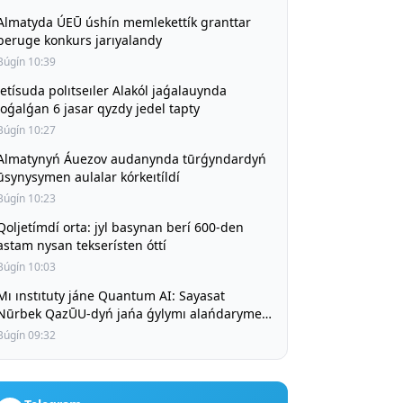
Almatyda ÚEŪ úshín memlekettík granttar
beruge konkurs jarıyalandy
Búgín 10:39
Jetísuda polıtseıler Alakól jaǵalauynda
joǵalǵan 6 jasar qyzdy jedel tapty
Búgín 10:27
Almatynyń Áuezov audanynda tūrǵyndardyń
ūsynysymen aulalar kórkeıtíldí
Búgín 10:23
Qoljetímdí orta: jyl basynan berí 600-den
astam nysan tekserísten óttí
Búgín 10:03
Mı ınstıtuty jáne Quantum AI: Sayasat
Nūrbek QazŪU-dyń jańa ǵylymı alańdarymen
tanysty
Búgín 09:32