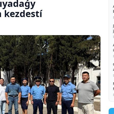
nıyadaǵy
 kezdestí