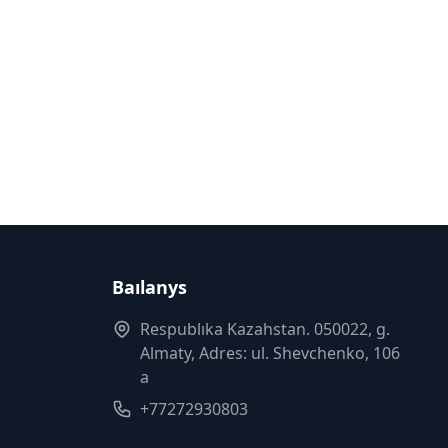
Baılanys
Respublıka Kazahstan. 050022, g.
Almaty, Adres: ul. Shevchenko, 106
a
+77272930803