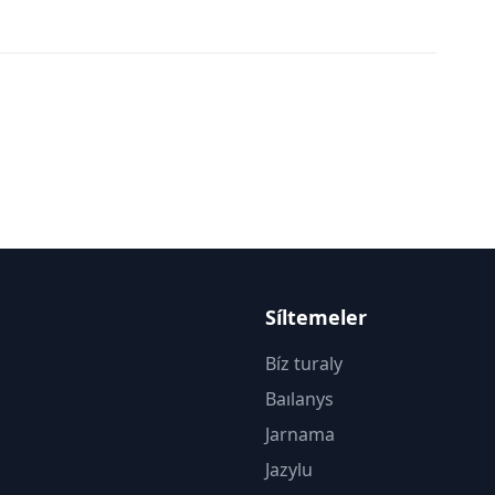
Síltemeler
Bíz turaly
Baılanys
Jarnama
Jazylu