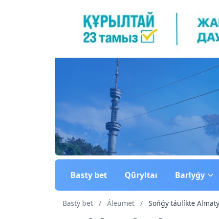
Basty bet
Qūryltaı
Barlyǵy
Basty bet
/
Áleumet
/
Sońǵy táulíkte Almaty