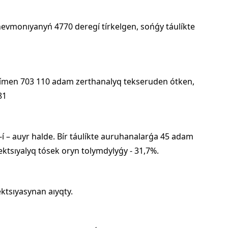
evmonıyanyń 4770 deregí tírkelgen, sońǵy táulíkte
ílímen 703 110 adam zerthanalyq tekseruden ótken,
81
í – auyr halde. Bír táulíkte auruhanalarǵa 45 adam
ktsıyalyq tósek oryn tolymdylyǵy - 31,7%.
ektsıyasynan aıyqty.