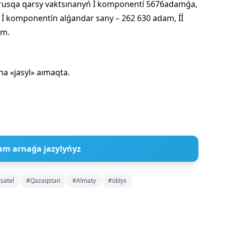
vırusqa qarsy vaktsınanyń Í komponentí 5676adamǵa,
 Í komponentín alǵandar sany – 262 630 adam, ÍÍ
am.
ha «jasyl» aımaqta.
am arnaǵa jazylyńyz
satel
#Qazaqstan
#Almaty
#oblys