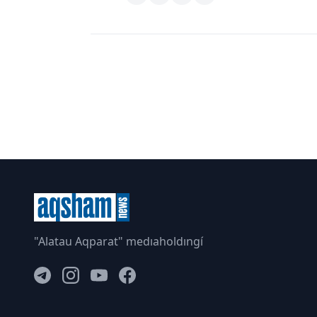
"Alatau Aqparat" medıaholdıngí