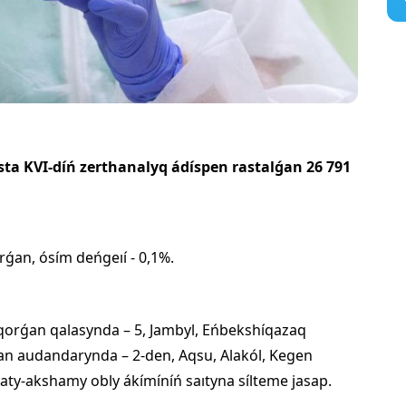
sta KVI-díń zerthanalyq ádíspen rastalǵan 26 791
ǵan, ósím deńgeıí - 0,1%.
yqorǵan qalasynda – 5, Jambyl, Eńbekshíqazaq
qan audandarynda – 2-den, Aqsu, Alakól, Kegen
ty-akshamy obly ákímíníń saıtyna sílteme jasap.