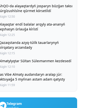
ShQO-da alayaqtardyń josparyn būzǵan taksı
júrgízushísíne qūrmet kórsetíldí
Búgín 12:50
Alayaqtar endí balalar arqyly ata-ananyń
aqshasyn ūrlauǵa kírístí
Búgín 12:25
Qazaqstanda azyq-túlík tauarlarynyń
bírqatary arzandady
Búgín 12:15
Almatylyqtar Sūltan Súleımanmen kezdesedí
Búgín 12:10
Jas Vibe Almaty audandaryn aralap júr:
aktsıyaǵa 5 myńnan astam adam qatysty
Búgín 11:59
Telegram
Jazylyńyz