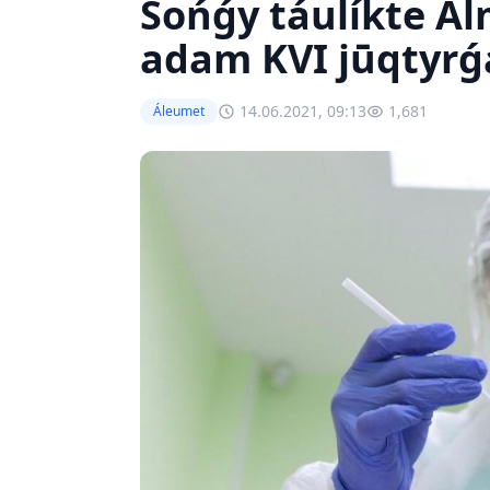
Sońǵy táulíkte A
adam KVI jūqtyrǵ
14.06.2021, 09:13
1,681
Áleumet