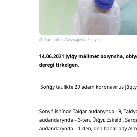
Suret:https://www.gov.kz.zhetysu
14.06.2021 jylǵy málímet boıynsha, obly
deregí tírkelgen.
Sońǵy táulíkte 29 adam koronavırus jūqtyr
Sonyń íshínde Talǵar audanynda - 9, Tald
audandarynda – 3-ten, Ūıǵyr, Eskeldí, Sar
audandarynda – 1-den, dep habarlady Alma