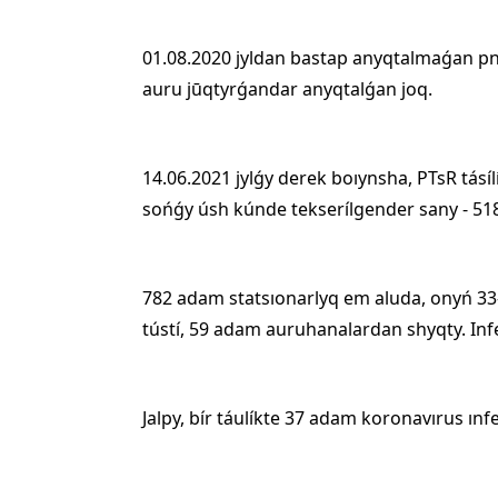
01.08.2020 jyldan bastap anyqtalmaǵan pn
auru jūqtyrǵandar anyqtalǵan joq.
14.06.2021 jylǵy derek boıynsha, PTsR tás
sońǵy úsh kúnde tekserílgender sany - 51
782 adam statsıonarlyq em aluda, onyń 33-
tústí, 59 adam auruhanalardan shyqty. Infe
Jalpy, bír táulíkte 37 adam koronavırus ınf