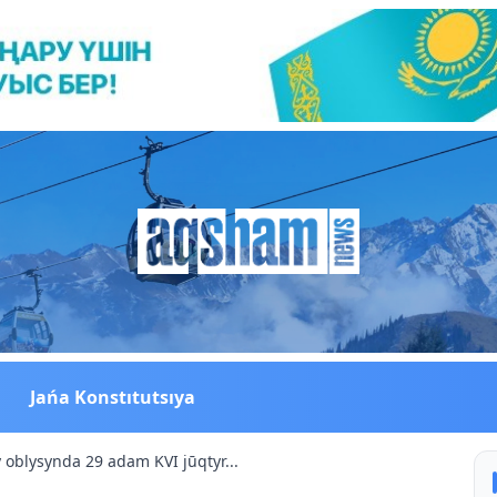
Jańa Konstıtutsıya
 oblysynda 29 adam KVI jūqtyr...