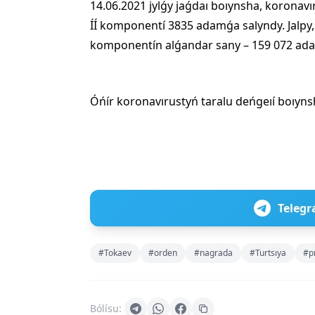
14.06.2021 jylǵy jaǵdaı boıynsha, korona
ÍÍ komponentí 3835 adamǵa salyndy. Jalpy,
komponentín alǵandar sany – 159 072 ad
Óńír koronavırustyń taralu deńgeıí boıyns
Telegr
#Tokaev
#orden
#nagrada
#Turtsıya
#pı
Bólísu: