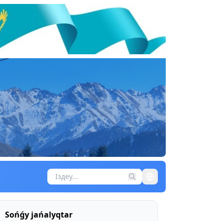
Sońǵy jańalyqtar