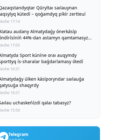
Qazaqstandyqtar Qūryltaı saılauynan
jaqsylyq kútedí – qoǵamdyq píkír zertteuí
Keshe 17:14
Alatau audany Almatydaǵy ónerkásíp
óndírísíníń 44%-dan astamyn qamtamasyz
etíp otyr
Keshe 17:05
Almatyda Sport kúníne oraı auqymdy
sporttyq ís-sharalar baǵdarlamasy ótedí
Keshe 16:31
Almatydaǵy úlken kásíporyndar saılauǵa
qatysuǵa shaqyrdy
Keshe 16:21
Saılau uchaskeńízdí qalaı tabasyz?
Keshe 15:50
Telegram
Jazylyńyz