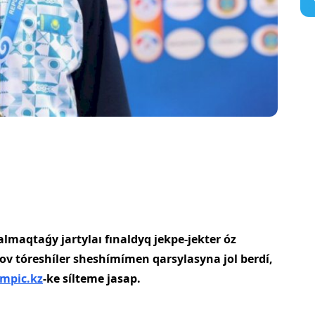
lmaqtaǵy jartylaı fınaldyq jekpe-jekter óz
nov tóreshíler sheshímímen qarsylasyna jol berdí,
mpic.kz
-ke sílteme jasap.