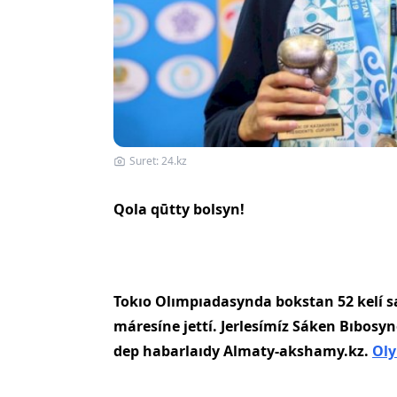
Suret: 24.kz
Qola qūtty bolsyn!
Tokıo Olımpıadasynda bokstan 52 kelí sa
máresíne jettí. Jerlesímíz Sáken Bıbosy
dep habarlaıdy Almaty-akshamy.kz.
Oly