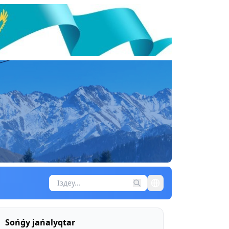
Sońǵy jańalyqtar