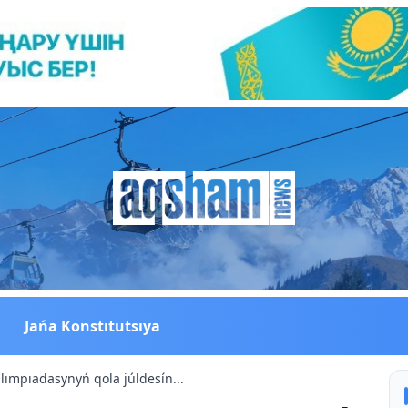
Jańa Konstıtutsıya
lımpıadasynyń qola júldesín...