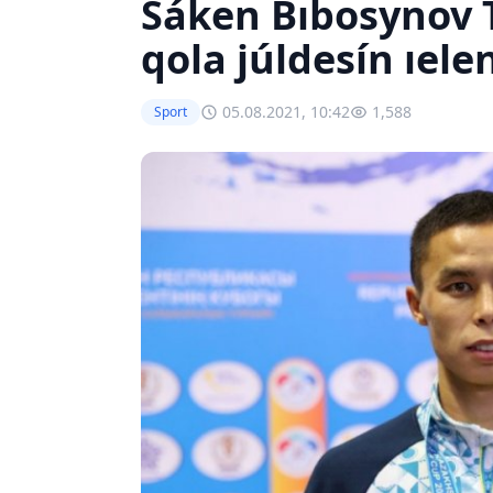
Sáken Bıbosynov 
qola júldesín ıele
05.08.2021, 10:42
1,588
Sport