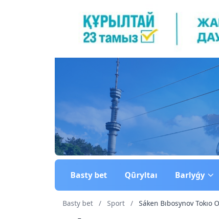
Basty bet
Qūryltaı
Barlyǵy
Basty bet
/
Sport
/
Sáken Bıbosynov Tokıo O