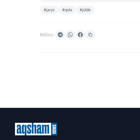
#jarys
#qola
#júlde
Bólísu: