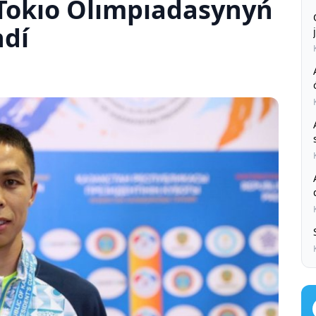
Tokıo Olımpıadasynyń
ndí