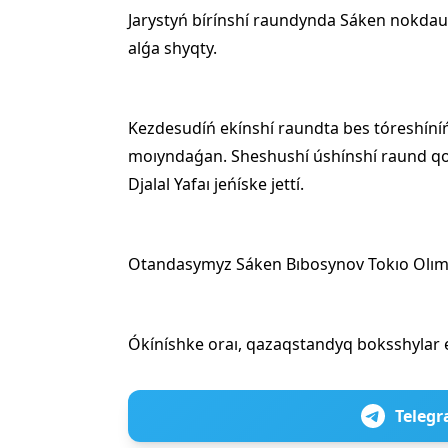
Jarystyń bírínshí raundynda Sáken nokdau
alǵa shyqty.
Kezdesudíń ekínshí raundta bes tóreshín
moıyndaǵan. Sheshushí úshínshí raund qor
Djalal Yafaı jeńíske jettí.
Otandasymyz Sáken Bıbosynov Tokıo Olımp
Ókíníshke oraı, qazaqstandyq boksshylar 
Telegr