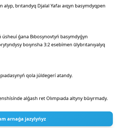
n alyp, brıtandyq Djalal Yafaı aıqyn basymdyqpen
íń úsheuí ǵana Bıbosynovtyń basymdyǵyn
ytyndysy boıynsha 3:2 esebímen ūlybrıtanıyalyq
ıadasynyń qola júldegerí atandy.
enshísínde alǵash ret Olımpıada altyny būıyrmady.
am arnaǵa jazylyńyz