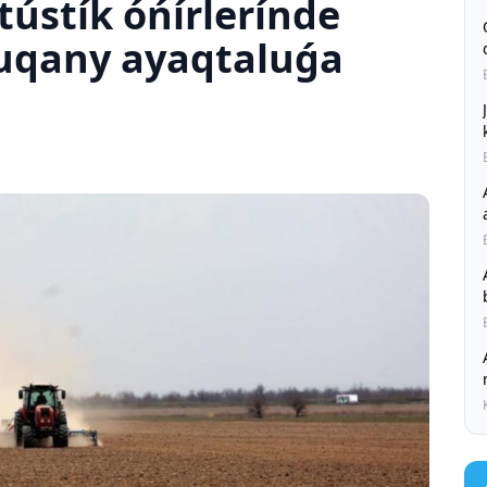
ústík óńírlerínde
uqany ayaqtaluǵa
Al