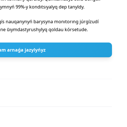
qymnyń 99%-y kondıtsıyalyq dep tanyldy.
egís nauqanynyń barysyna monıtorıng júrgízudí
 jáne ūıymdastyrushylyq qoldau kórsetude.
am arnaǵa jazylyńyz