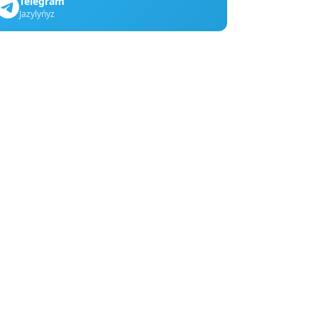
Telegram
Jazylyńyz