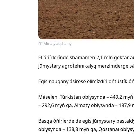
Almaty aqshamy
El óńírlerínde shamamen 2,1 mln gektar au
jūmystary agrotehnıkalyq merzímderge sáı
Egís nauqany ásírese elímízdíń ońtústík óńí
Máselen, Túrkístan oblysynda – 449,2 myń 
– 292,6 myń ga, Almaty oblysynda – 187,9 m
Basqa óńírlerde de egís jūmystary bastald
oblysynda – 138,8 myń ga, Qostanaı oblys