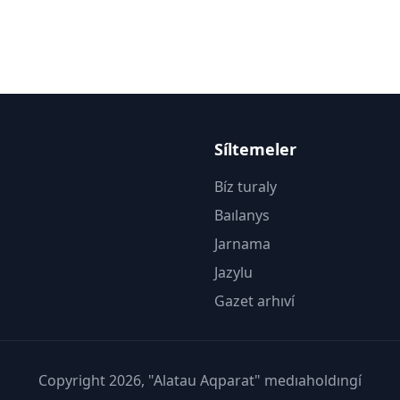
Síltemeler
Bíz turaly
Baılanys
Jarnama
Jazylu
Gazet arhıví
Copyright 2026, "Alatau Aqparat" medıaholdıngí