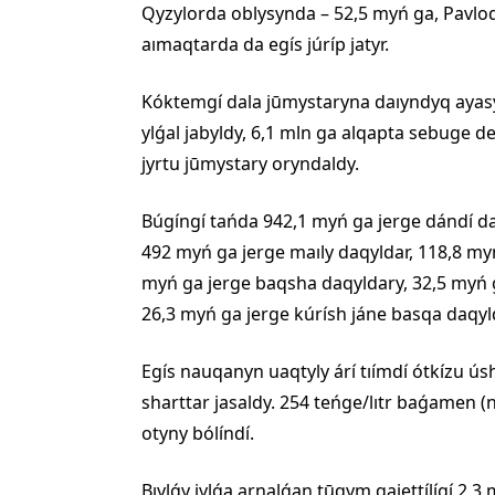
Qyzylorda oblysynda – 52,5 myń ga, Pavlo
aımaqtarda da egís júríp jatyr.
Kóktemgí dala jūmystaryna daıyndyq ayasyn
ylǵal jabyldy, 6,1 mln ga alqapta sebuge de
jyrtu jūmystary oryndaldy.
Búgíngí tańda 942,1 myń ga jerge dándí da
492 myń ga jerge maıly daqyldar, 118,8 my
myń ga jerge baqsha daqyldary, 32,5 myń g
26,3 myń ga jerge kúrísh jáne basqa daqyld
Egís nauqanyn uaqtyly árí tıímdí ótkízu ú
sharttar jasaldy. 254 teńge/lıtr baǵamen
otyny bólíndí.
Bıylǵy jylǵa arnalǵan tūqym qajettílígí 2,