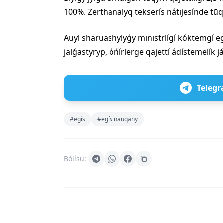
100%. Zerthanalyq tekserís nátıjesínde tū
Auyl sharuashylyǵy mınıstrlígí kóktemgí 
jalǵastyryp, óńírlerge qajettí ádístemelík
Telegr
#egís
#egís nauqany
Bólísu: