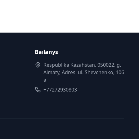
Baılanys
Respublıka Kazahstan. 050022, g.
Almaty, Adres: ul. Shevchenko, 106
a
+77272930803