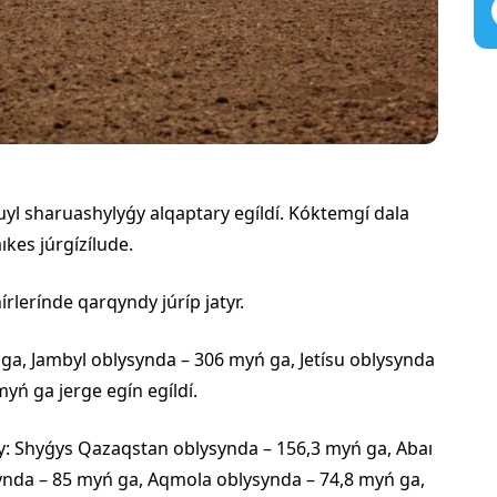
yl sharuashylyǵy alqaptary egíldí. Kóktemgí dala
kes júrgízílude.
rlerínde qarqyndy júríp jatyr.
ga, Jambyl oblysynda – 306 myń ga, Jetísu oblysynda
yń ga jerge egín egíldí.
y: Shyǵys Qazaqstan oblysynda – 156,3 myń ga, Abaı
ynda – 85 myń ga, Aqmola oblysynda – 74,8 myń ga,