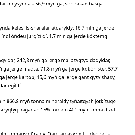
dar oblysynda – 56,9 myń ga, sondaı-aq basqa
da kelesí ís-sharalar atqaryldy: 16,7 mln ga jerde
ıíngí óńdeu júrgízíldí, 1,7 mln ga jerde kóktemgí
qyldar, 242,8 myń ga jerge mal azyqtyq daqyldar,
ń ga jerge maqta, 71,8 myń ga jerge kókóníster, 57,7
a jerge kartop, 15,6 myń ga jerge qant qyzylshasy,
ar egíldí.
shín 866,8 myń tonna mıneraldy tyńaıtqysh jetkízuge
 (naryqtyq baǵadan 15% tómen) 401 myń tonna dızel
3 mln tonnany qūraıdy. Qamtamasyz etílu deńgeıí –