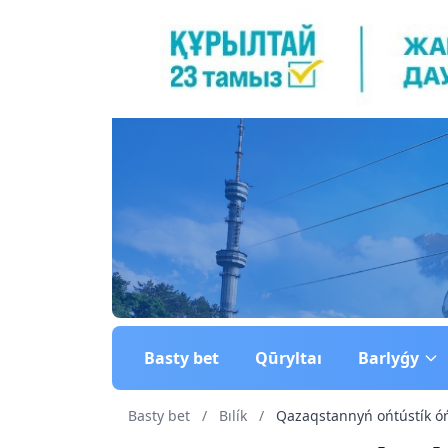
Basty bet
Qūryltaı
Barlyǵy
Basty bet
/
Bılík
/
Qazaqstannyń ońtústík óńí