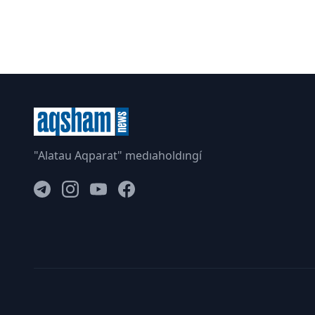
"Alatau Aqparat" medıaholdıngí