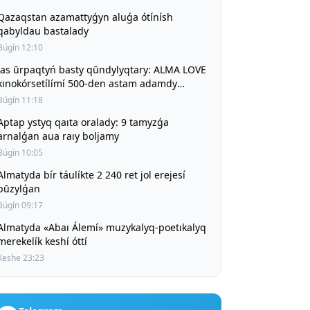
Qazaqstan azamattyǵyn aluǵa ótínísh
qabyldau bastalady
Búgín 12:10
Jas ūrpaqtyń basty qūndylyqtary: ALMA LOVE
kınokórsetílímí 500-den astam adamdy
bíríktírdí
Búgín 11:18
Aptap ystyq qaıta oralady: 9 tamyzǵa
arnalǵan aua raıy boljamy
Búgín 10:05
matyda bír táulíkte 2 240 ret jol erejesí
būzylǵan
Búgín 09:17
Almatyda «Abaı Álemí» muzykalyq-poetıkalyq
merekelík keshí óttí
Keshe 23:23