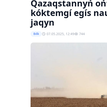
Qazaqstannyń ońt
kóktemgí egís na
jaqyn
07.05.2025, 12:49
744
Bılík