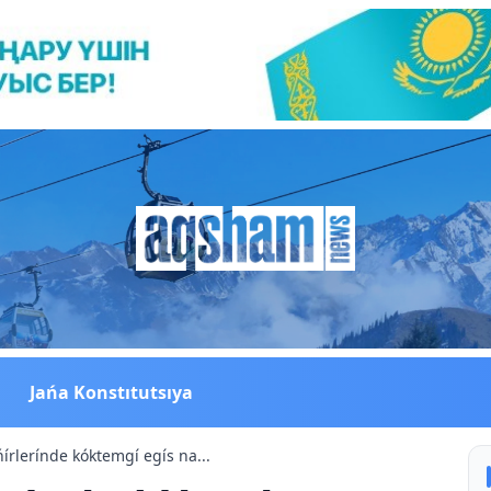
Jańa Konstıtutsıya
rlerínde kóktemgí egís na...