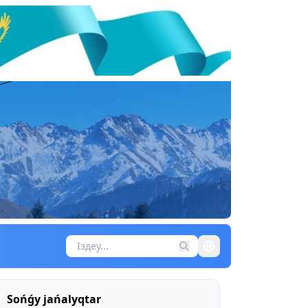
Sońǵy jańalyqtar