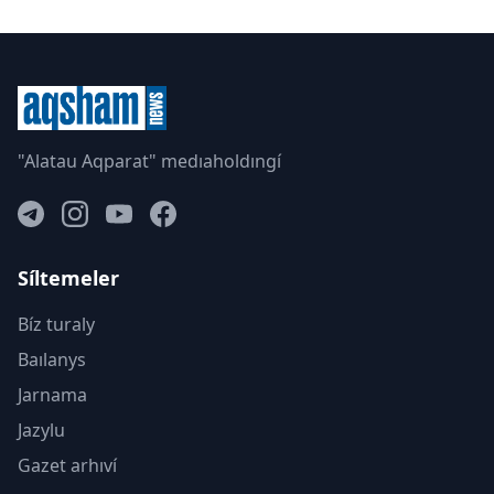
"Alatau Aqparat" medıaholdıngí
Síltemeler
Bíz turaly
Baılanys
Jarnama
Jazylu
Gazet arhıví