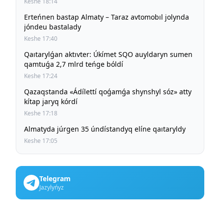
Keshe 18:14
Erteńnen bastap Almaty – Taraz avtomobıl jolynda
jóndeu bastalady
Keshe 17:40
Qaıtarylǵan aktıvter: Úkímet SQO auyldaryn sumen
qamtuǵa 2,7 mlrd teńge bóldí
Keshe 17:24
Qazaqstanda «Ádílettí qoǵamǵa shynshyl sóz» atty
kítap jaryq kórdí
Keshe 17:18
Almatyda júrgen 35 úndístandyq elíne qaıtaryldy
Keshe 17:05
Telegram
Jazylyńyz