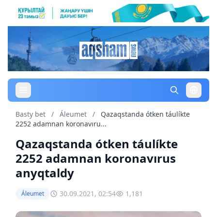
Basty bet
/
Áleumet
/
Qazaqstanda ótken táulíkte
2252 adamnan koronavıru...
Qazaqstanda ótken táulíkte
2252 adamnan koronavırus
anyqtaldy
30.09.2021, 02:54
1,181
Áleumet