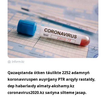
Inform.kz
Qazaqstanda ótken táulíkte 2252 adamnyń
koronavıruspen auyrǵany PTR arqyly rastaldy,
dep habarlaıdy almaty-akshamy.kz
coronavirus2020.kz saıtyna sílteme jasap.