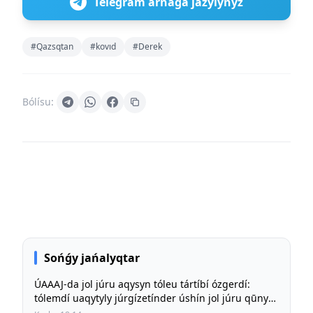
Telegram arnaǵa jazylyńyz
#Qazsqtan
#kovıd
#Derek
Bólísu:
Sońǵy jańalyqtar
ÚAAAJ-da jol júru aqysyn tóleu tártíbí ózgerdí:
tólemdí uaqytyly júrgízetínder úshín jol júru qūny
būrynǵy deńgeıde saqtalady