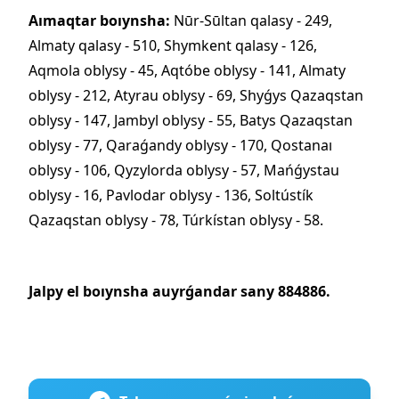
Aımaqtar boıynsha:
Nūr-Sūltan qalasy - 249,
Almaty qalasy - 510, Shymkent qalasy - 126,
Aqmola oblysy - 45, Aqtóbe oblysy - 141, Almaty
oblysy - 212, Atyrau oblysy - 69, Shyǵys Qazaqstan
oblysy - 147, Jambyl oblysy - 55, Batys Qazaqstan
oblysy - 77, Qaraǵandy oblysy - 170, Qostanaı
oblysy - 106, Qyzylorda oblysy - 57, Mańǵystau
oblysy - 16, Pavlodar oblysy - 136, Soltústík
Qazaqstan oblysy - 78, Túrkístan oblysy - 58.
Jalpy el boıynsha auyrǵandar sany 884886.