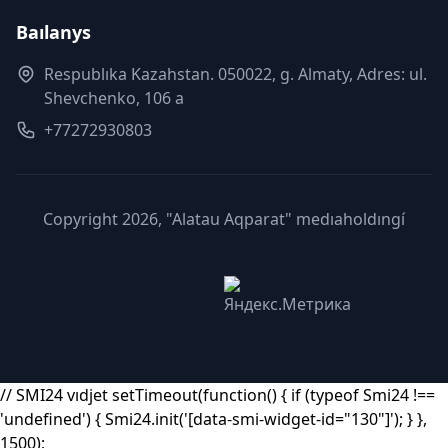
Baılanys
Respublıka Kazahstan. 050022, g. Almaty, Adres: ul.
Shevchenko, 106 a
+77272930803
Copyright 2026, "Alatau Aqparat" medıaholdıngí
// SMI24 vıdjet setTimeout(function() { if (typeof Smi24 !==
'undefined') { Smi24.init('[data-smi-widget-id="130"]'); } },
1500);