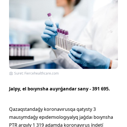
Suret: Fiercehealthcare.com
Jalpy, el boıynsha auyrǵandar sany - 391 695.
Qazaqstandaǵy koronavırusqa qatysty 3
mausymdaǵy epıdemıologıyalyq jaǵdaı boıynsha
PTR arqyly 1 319 adamda koronavırus índetí