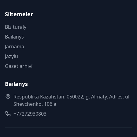
Síltemeler
Bíz turaly
Baılanys
Jarnama
Jazylu
Gazet arhıví
Baılanys
Respublıka Kazahstan. 050022, g. Almaty, Adres: ul.
Shevchenko, 106 a
+77272930803