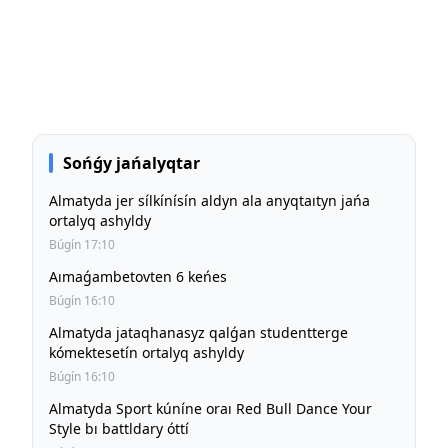
Sońǵy jańalyqtar
Almatyda jer sílkínísín aldyn ala anyqtaıtyn jańa
ortalyq ashyldy
Búgín 17:10
Aımaǵambetovten 6 keńes
Búgín 16:10
Almatyda jataqhanasyz qalǵan studentterge
kómektesetín ortalyq ashyldy
Búgín 16:10
Almatyda Sport kúníne oraı Red Bull Dance Your
Style bı battldary óttí