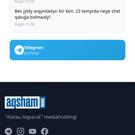
Búgín 15:08
Bes jyldy aıqyndaıtyn bír kún: 23 tamyzda nege shet
qaluǵa bolmaıdy?
Búgín 15:06
Telegram
Jazylyńyz
"Alatau Aqparat" medıaholdıngí