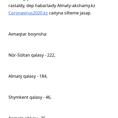
rastaldy, dep habarlaıdy Almaty-akshamy.kz
Coronavirus2020.kz
caıtyna sílteme jasap.
Aımaqtar boıynsha:
Nūr-Sūltan qalasy - 222,
Almaty qalasy - 184,
Shymkent qalasy - 46,