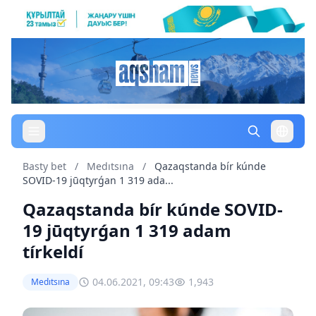
Basty bet
/
Medıtsına
/
Qazaqstanda bír kúnde
SOVID-19 jūqtyrǵan 1 319 ada...
Qazaqstanda bír kúnde SOVID-
19 jūqtyrǵan 1 319 adam
tírkeldí
04.06.2021, 09:43
1,943
Medıtsına