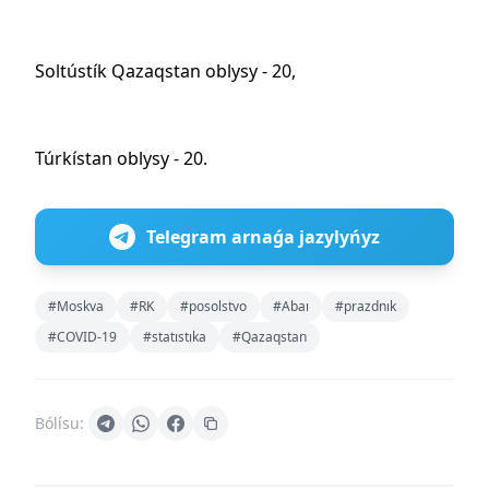
Soltústík Qazaqstan oblysy - 20,
Túrkístan oblysy - 20.
Telegram arnaǵa jazylyńyz
#Moskva
#RK
#posolstvo
#Abaı
#prazdnık
#COVID-19
#statıstıka
#Qazaqstan
Bólísu: