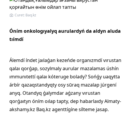
Curet: Baq.kz
Óním onkologıyalyq aurulardyń da aldyn aluda
tıímdí
Álemdí índet jaılaǵan kezeńde organızmdí vırustan
qalaı qorǵap, sozylmaly aurular mazalamas úshín
ımmunıtettí qalaı kóteruge bolady? Sońǵy uaqytta
árbír qazaqstandyqty osy sūraq mazalap júrgení
anyq. Otandyq ǵalymdar aǵzany vırustan
qorǵaıtyn óním oılap tapty, dep habarlaıdy Almaty-
akshamy.kz Baq.kz agenttígíne sílteme jasap.