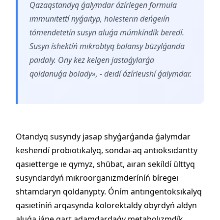
Qazaqstandyq ǵalymdar ázírlegen formula
ımmunıtettí nyǵaıtyp, holesterın deńgeıín
tómendetetín susyn aluǵa múmkíndík beredí.
Susyn íshektíń mıkrobtyq balansy būzylǵanda
paıdaly. Ony kez kelgen jastaǵylarǵa
qoldanuǵa bolady», - deıdí ázírleushí ǵalymdar.
Otandyq susyndy jasap shyǵarǵanda ǵalymdar
keshendí probıotıkalyq, sondaı-aq antıoksıdantty
qasıetterge ıe qymyz, shūbat, aıran sekíldí ūlttyq
susyndardyń mıkroorganızmderíníń bíregeı
shtamdaryn qoldanypty. Óním antıngentoksıkalyq
qasıetíníń arqasynda kolorektaldy obyrdyń aldyn
aluǵa jáne qart adamdardaǵy metabolızmdík