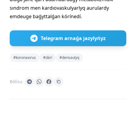
sındrom men kardıovaskulyarlyq aurulardy
emdeuge baǵyttalǵan kórínedí.
Telegram arnaǵa jazylyńyz
#koronavırus
#dárí
#densaulyq
Bólísu: