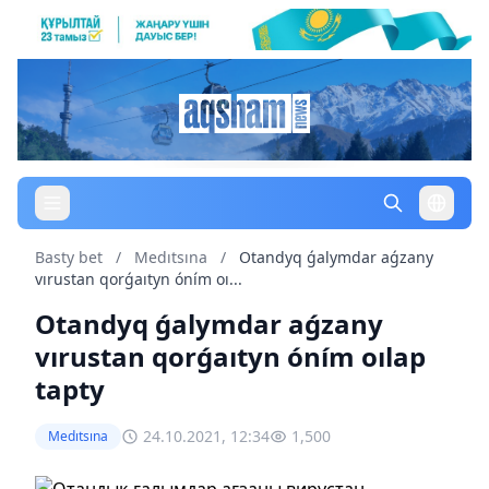
Basty bet
/
Medıtsına
/
Otandyq ǵalymdar aǵzany
vırustan qorǵaıtyn óním oı...
Otandyq ǵalymdar aǵzany
vırustan qorǵaıtyn óním oılap
tapty
24.10.2021, 12:34
1,500
Medıtsına