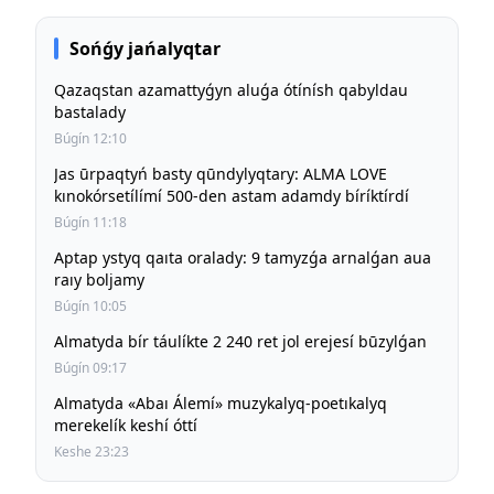
Sońǵy jańalyqtar
Qazaqstan azamattyǵyn aluǵa ótínísh qabyldau
bastalady
Búgín 12:10
Jas ūrpaqtyń basty qūndylyqtary: ALMA LOVE
kınokórsetílímí 500-den astam adamdy bíríktírdí
Búgín 11:18
Aptap ystyq qaıta oralady: 9 tamyzǵa arnalǵan aua
raıy boljamy
Búgín 10:05
Almatyda bír táulíkte 2 240 ret jol erejesí būzylǵan
Búgín 09:17
Almatyda «Abaı Álemí» muzykalyq-poetıkalyq
merekelík keshí óttí
Keshe 23:23