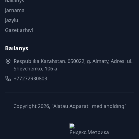
Baılanys
Jarnama
Jazylu
Gazet arhıví
Baılanys
Respublıka Kazahstan. 050022, g. Almaty, Adres: ul.
Shevchenko, 106 a
+77272930803
Copyright 2026, "Alatau Aqparat" medıaholdıngí