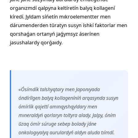
organızmdí qalpyna keltíretín balyq kollagení
kíredí. Jyldam síńetín mıkroelementter men
dárumenderden tūratyn susyn íshkí faktorlar men
qorshaǵan ortanyń jaǵymsyz áserínen
jasushalardy qorǵaıdy.
«Ósímdík talshyqtary men Japonıyada
óndírílgen balyq kollageníníń arqasynda susyn
ómírlík qajettí amınqyshqyldary men
mıneraldyń qorlaryn toltyra alady. Jalpy, óním
ūzaq ómír súruge sebep bolady jáne
onkologıyalyq aurulardyń aldyn aluda tıímdí.