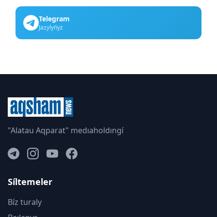
Telegram
Jazylyńyz
"Alatau Aqparat" medıaholdıngí
Síltemeler
Bíz turaly