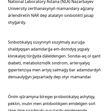
National Laboratory Astana (NLA) Nazarbayev
University zerthanasynyń mamandary aǵzany
árlendíretín NÁR dep atalatyn sınbıotıktí jasap
shyǵardy.
Sınbıotıkalyq susynnyń sozylmaly auruǵa
shaldyqqan adamdarǵa em-domdyq yqpaly
klınıkalyq tūrǵyda dáleldengen. Sondaı-aq ol qant
dıabetí, metabolızmdík sındrom, arterıyalyq
gıpertenzıya men artyq salmaǵy bar adamdardyń
densaulyǵyn jaqsartady dep otyr mamandar.
Óním qūramyna bíregeı probıotıkalyq ashytqy,
pektın, ınulın men antıbıotıkpen emdelgen soń
jáne jáne sozylmaly aurulardy emdegende