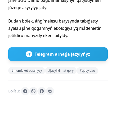
jáne BŪŪ Damu baǵdarlamasynyń qatysuymen
júzege asyrylyp jatyr.
Būdan bólek, áńgímelesu barysynda tabıǵatty
ayalau jáne qoǵamnyń ekologıyalyq mádenıetín
jetíldíru mańyzdy ekení aıtyldy.
Telegram arnaǵa jazylyńyz
#memleket basshysy
#Jasyl klımat qory
#qabyldau
Bólísu: