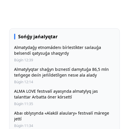
Sońǵy jańalyqtar
Almatydaǵy etnomádenı bírlestíkter saılauǵa
belsendí qatysuǵa shaqyrdy
Búgín 12:39
Almatylyqtar shaǵyn bıznestí damytuǵa 86,5 mln
teńgege deıín jeńíldetílgen nesıe ala alady
Búgín 12:14
ALMA LOVE festıvalí ayasynda almatylyq jas
talanttar Arbatta óner kórsettí
Búgín 11:35
Abaı oblysynda «Alakól alaulary» festıvalí márege
jettí
Búgín 11:34