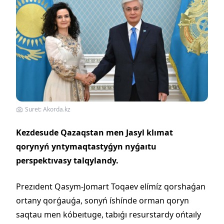
Suret: Akorda.kz
Kezdesude Qazaqstan men Jasyl klımat
qorynyń yntymaqtastyǵyn nyǵaıtu
perspektıvasy talqylandy.
Prezıdent Qasym-Jomart Toqaev elímíz qorshaǵan
ortany qorǵauǵa, sonyń íshínde orman qoryn
saqtau men kóbeıtuge, tabıǵı resurstardy ońtaıly