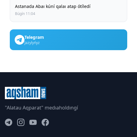
Astanada Abaı kúní qalaı atap ótíledí
Búgín 11:04
Telegram
Jazylyńyz
"Alatau Aqparat" medıaholdıngí