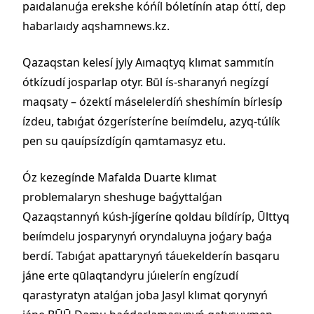
paıdalanuǵa erekshe kóńíl bóletínín atap óttí, dep
habarlaıdy aqshamnews.kz.
Qazaqstan kelesí jyly Aımaqtyq klımat sammıtín
ótkízudí josparlap otyr. Būl ís-sharanyń negízgí
maqsaty – ózektí máselelerdíń sheshímín bírlesíp
ízdeu, tabıǵat ózgerísteríne beıímdelu, azyq-túlík
pen su qauípsízdígín qamtamasyz etu.
Óz kezegínde Mafalda Duarte klımat
problemalaryn sheshuge baǵyttalǵan
Qazaqstannyń kúsh-jígeríne qoldau bíldíríp, Ūlttyq
beıímdelu josparynyń oryndaluyna joǵary baǵa
berdí. Tabıǵat apattarynyń táuekelderín basqaru
jáne erte qūlaqtandyru júıelerín engízudí
qarastyratyn atalǵan joba Jasyl klımat qorynyń