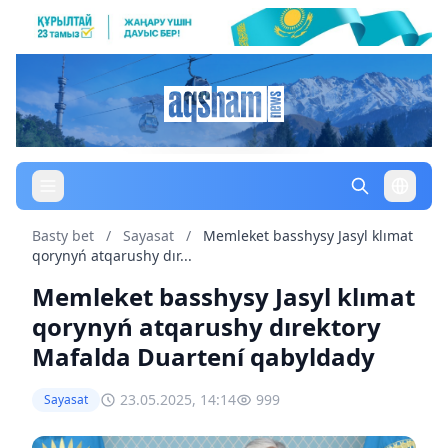
Basty bet
/
Sayasat
/
Memleket basshysy Jasyl klımat
qorynyń atqarushy dır...
Memleket basshysy Jasyl klımat
qorynyń atqarushy dırektory
Mafalda Duartení qabyldady
23.05.2025, 14:14
999
Sayasat