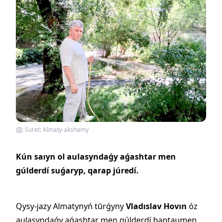
Suret: Almaty-akshamy
Kún saıyn ol aulasyndaǵy aǵashtar men
gúlderdí suǵaryp, qarap júredí.
Qysy-jazy Almatynyń tūrǵyny
Vladıslav Hovın
óz
aulasyndaǵy aǵashtar men gúlderdí baptaumen