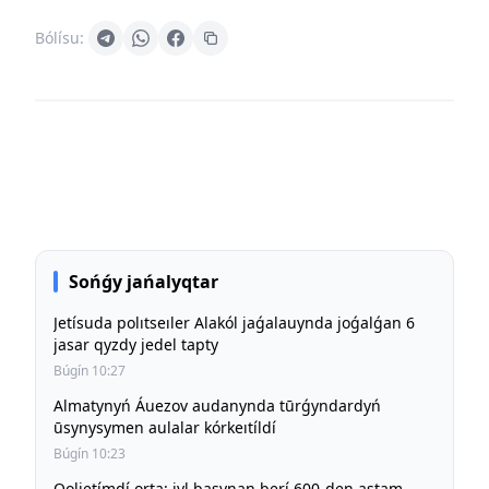
Bólísu:
Sońǵy jańalyqtar
Jetísuda polıtseıler Alakól jaǵalauynda joǵalǵan 6
jasar qyzdy jedel tapty
Búgín 10:27
Almatynyń Áuezov audanynda tūrǵyndardyń
ūsynysymen aulalar kórkeıtíldí
Búgín 10:23
Qoljetímdí orta: jyl basynan berí 600-den astam