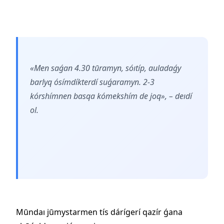
«Men saǵan 4.30 tūramyn, sóıtíp, auladaǵy
barlyq ósímdíkterdí suǵaramyn. 2-3
kórshímnen basqa kómekshím de joq», – deıdí
ol.
Mūndaı jūmystarmen tís dárígerí qazír ǵana