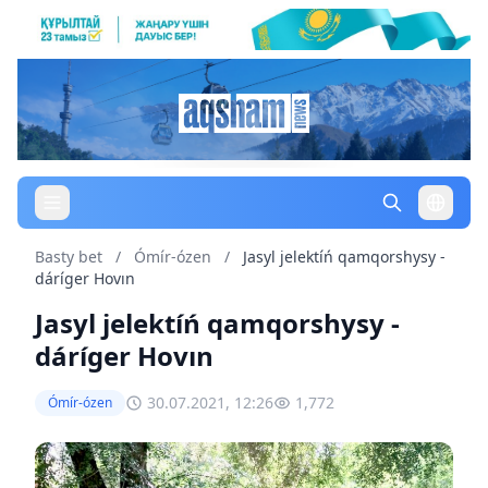
Basty bet
/
Ómír-ózen
/
Jasyl jelektíń qamqorshysy -
dáríger Hovın
Jasyl jelektíń qamqorshysy -
dáríger Hovın
30.07.2021, 12:26
1,772
Ómír-ózen