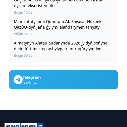
nysan tekserísten óttí
Búgín 10:03
Mı ınstıtuty jáne Quantum AI: Sayasat Nūrbek
QazŪU-dyń jańa ǵylymı alańdarymen tanysty
Búgín 09:32
Almatynyń Alatau audanynda 2026 jyldyń sońyna
deıín tórt mektep ashylyp, írí ınfraqūrylymdyq
jobalar ayaqtalady
Búgín 09:22
Telegram
Jazylyńyz