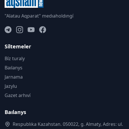
"Alatau Aqparat" medıaholdıngí
Síltemeler
Bíz turaly
Baılanys
Jarnama
Jazylu
Gazet arhıví
Baılanys
Respublıka Kazahstan. 050022, g. Almaty, Adres: ul.