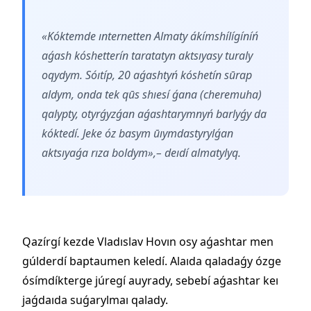
«Kóktemde ınternetten Almaty ákímshílígíníń
aǵash kóshetterín taratatyn aktsıyasy turaly
oqydym. Sóıtíp, 20 aǵashtyń kóshetín sūrap
aldym, onda tek qūs shıesí ǵana (cheremuha)
qalypty, otyrǵyzǵan aǵashtarymnyń barlyǵy da
kóktedí. Jeke óz basym ūıymdastyrylǵan
aktsıyaǵa rıza boldym»,– deıdí almatylyq.
Qazírgí kezde Vladıslav Hovın osy aǵashtar men
gúlderdí baptaumen keledí. Alaıda qaladaǵy ózge
ósímdíkterge júregí auyrady, sebebí aǵashtar keı
jaǵdaıda suǵarylmaı qalady.