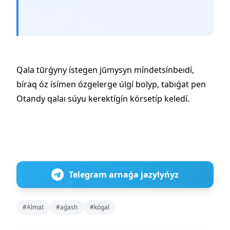
Qala tūrǵyny ístegen jūmysyn míndetsínbeıdí,
bíraq óz ísímen ózgelerge úlgí bolyp, tabıǵat pen
Otandy qalaı súyu kerektígín kórsetíp keledí.
Telegram arnaǵa jazylyńyz
#Almat
#aǵash
#kógal