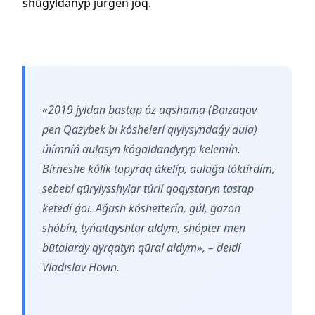
shūǵyldanyp júrgen joq.
«2019 jyldan bastap óz aqshama (Baızaqov
pen Qazybek bı kóshelerí qıylysyndaǵy aula)
úıímníń aulasyn kógaldandyryp kelemín.
Bírneshe kólík topyraq ákelíp, aulaǵa tóktírdím,
sebebí qūrylysshylar túrlí qoqystaryn tastap
ketedí ǵoı. Aǵash kóshetterín, gúl, gazon
shóbín, tyńaıtqyshtar aldym, shópter men
būtalardy qyrqatyn qūral aldym», – deıdí
Vladıslav Hovın.