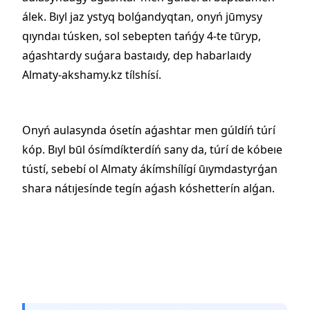
álek. Bıyl jaz ystyq bolǵandyqtan, onyń jūmysy
qıyndaı túsken, sol sebepten tańǵy 4-te tūryp,
aǵashtardy suǵara bastaıdy, dep habarlaıdy
Almaty-akshamy.kz tílshísí.
Onyń aulasynda ósetín aǵashtar men gúldíń túrí
kóp. Bıyl būl ósímdíkterdíń sany da, túrí de kóbeıe
tústí, sebebí ol Almaty ákímshílígí ūıymdastyrǵan
shara nátıjesínde tegín aǵash kóshetterín alǵan.