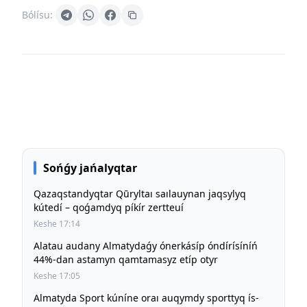
Bólísu:
Sońǵy jańalyqtar
Qazaqstandyqtar Qūryltaı saılauynan jaqsylyq
kútedí – qoǵamdyq píkír zertteuí
Keshe 17:14
Alatau audany Almatydaǵy ónerkásíp óndírísíníń
44%-dan astamyn qamtamasyz etíp otyr
Keshe 17:05
Almatyda Sport kúníne oraı auqymdy sporttyq ís-