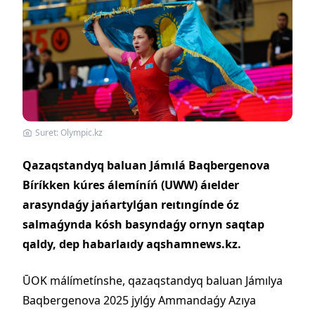
Suret: Olympic.kz
Qazaqstandyq baluan Jámılá Baqbergenova
Bíríkken kúres álemíníń (UWW) áıelder
arasyndaǵy jańartylǵan reıtıngínde óz
salmaǵynda kósh basyndaǵy ornyn saqtap
qaldy, dep habarlaıdy aqshamnews.kz.
ŪOK málímetínshe, qazaqstandyq baluan Jámılya
Baqbergenova 2025 jylǵy Ammandaǵy Azıya