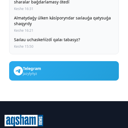
sharalar baǵdarlamasy ótedí
Keshe 16:31
Almatydaǵy úlken kásíporyndar saılauǵa qatysuǵa
shaqyrdy
Keshe 16:21
Saılau uchaskeńízdí qalaı tabasyz?
Keshe 15:50
Telegram
Jazylyńyz