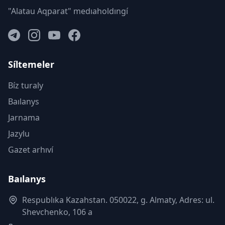
"Alatau Aqparat" medıaholdıngí
Síltemeler
Bíz turaly
Baılanys
Jarnama
Jazylu
Gazet arhıví
Baılanys
Respublıka Kazahstan. 050022, g. Almaty, Adres: ul.
Shevchenko, 106 a