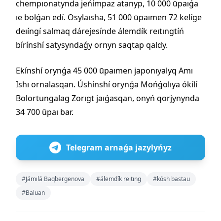
chempıonatynda jeńímpaz atanyp, 10 000 ūpaıǵa
ıe bolǵan edí. Osylaısha, 51 000 ūpaımen 72 kelíge
deıíngí salmaq dárejesínde álemdík reıtıngtíń
bírínshí satysyndaǵy ornyn saqtap qaldy.
Ekínshí orynǵa 45 000 ūpaımen japonıyalyq Amı
Ishı ornalasqan. Úshínshí orynǵa Mońǵolıya ókílí
Bolortungalag Zorıgt jaıǵasqan, onyń qorjynynda
34 700 ūpaı bar.
Telegram arnaǵa jazylyńyz
#Jámılá Baqbergenova
#álemdík reıtıng
#kósh bastau
#Baluan