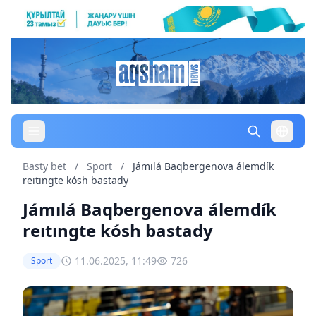
Basty bet
/
Sport
/
Jámılá Baqbergenova álemdík
reıtıngte kósh bastady
Jámılá Baqbergenova álemdík
reıtıngte kósh bastady
11.06.2025, 11:49
726
Sport