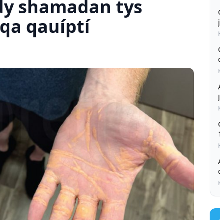
dy shamadan tys
qa qauíptí