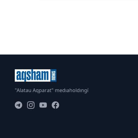
"Alatau Aqparat" medıaholdıngí