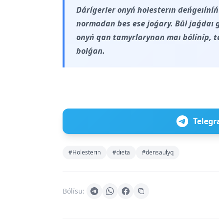
Dárígerler onyń holesterın deńgeıíníń
normadan bes ese joǵary. Būl jaǵdaı g
onyń qan tamyrlarynan maı bólíníp, t
bolǵan.
Telegr
#Holesterın
#dıeta
#densaulyq
Bólísu: