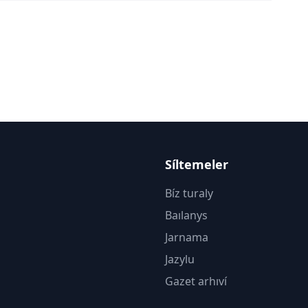
Síltemeler
Bíz turaly
Baılanys
Jarnama
Jazylu
Gazet arhıví