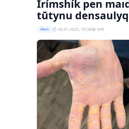
Írímshík pen maı
tūtynu densaulyq
26.01.2025, 10:38
949
Álem