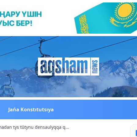
Jańa Konstıtutsıya
adan tys tūtynu densaulyqqa q...