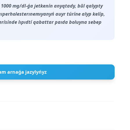
 1000 mg/dl-ǵa jetkenín anyqtady, būl qalypty
ıperholesterınemıyanyń auyr túríne alyp kelíp,
erísínde lıpıdtí qabattar paıda boluyna sebep
am arnaǵa jazylyńyz