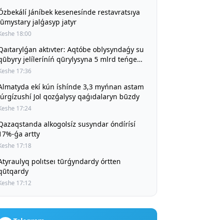
Ózbekálí Jáníbek kesenesínde restavratsıya
jūmystary jalǵasyp jatyr
Keshe 18:00
Qaıtarylǵan aktıvter: Aqtóbe oblysyndaǵy su
qūbyry jelíleríníń qūrylysyna 5 mlrd teńge
bólíndí
Keshe 17:36
Almatyda ekí kún íshínde 3,3 myńnan astam
júrgízushí Jol qozǵalysy qaǵıdalaryn būzdy
Keshe 17:24
Qazaqstanda alkogolsíz susyndar óndírísí
17%-ǵa artty
Keshe 17:18
Atyraulyq polıtseı tūrǵyndardy órtten
qūtqardy
Keshe 17:12