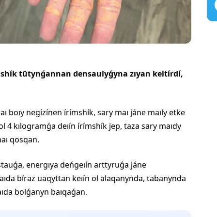
shík tūtynǵannan densaulyǵyna zıyan keltírdí,
aı boıy negízínen írímshík, sary maı jáne maıly etke
l 4 kılogramǵa deıín írímshík jep, taza sary maıdy
aı qosqan.
auǵa, energıya deńgeıín arttyruǵa jáne
ıda bíraz uaqyttan keıín ol alaqanynda, tabanynda
paıda bolǵanyn baıqaǵan.