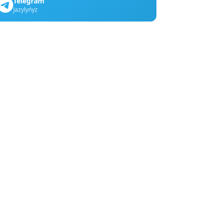
Telegram
Jazylyńyz