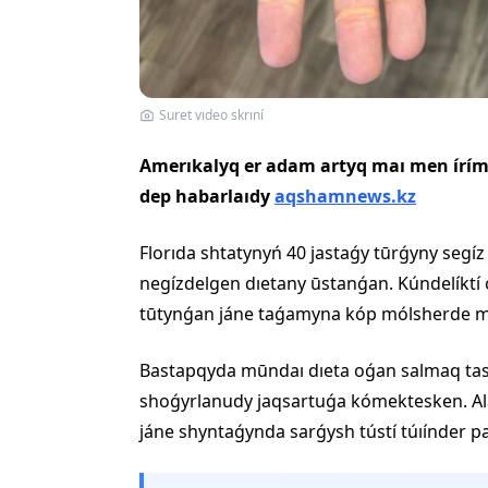
Suret vıdeo skrıní
Amerıkalyq er adam artyq maı men írím
dep habarlaıdy
aqshamnews.kz
Florıda shtatynyń 40 jastaǵy tūrǵyny segíz 
negízdelgen dıetany ūstanǵan. Kúndelíktí o
tūtynǵan jáne taǵamyna kóp mólsherde m
Bastapqyda mūndaı dıeta oǵan salmaq tast
shoǵyrlanudy jaqsartuǵa kómektesken. Ala
jáne shyntaǵynda sarǵysh tústí túıínder 