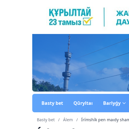
Basty bet
Qūryltaı
Barlyǵy
Basty bet
/
Álem
/
Írímshík pen maıdy sham