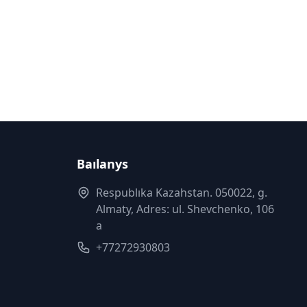
Baılanys
Respublıka Kazahstan. 050022, g.
Almaty, Adres: ul. Shevchenko, 106
a
+77272930803