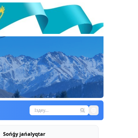
Sońǵy jańalyqtar