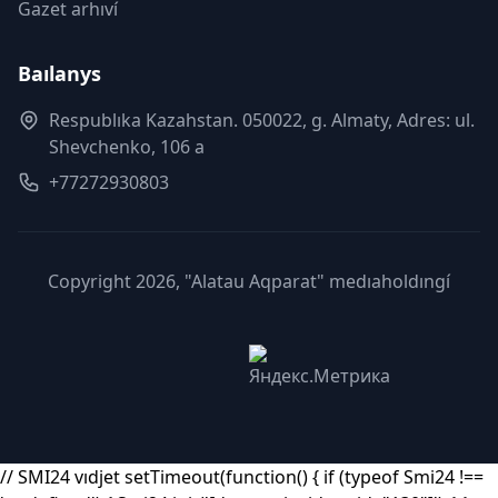
Gazet arhıví
Baılanys
Respublıka Kazahstan. 050022, g. Almaty, Adres: ul.
Shevchenko, 106 a
+77272930803
Copyright 2026, "Alatau Aqparat" medıaholdıngí
// SMI24 vıdjet setTimeout(function() { if (typeof Smi24 !==