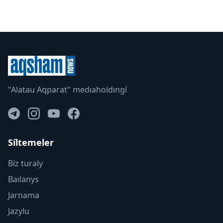
"Alatau Aqparat" medıaholdıngí
Síltemeler
Bíz turaly
Baılanys
Jarnama
Jazylu