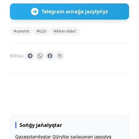
Telegram arnaǵa jazylyńyz
#sammıt
#G20
#Álem elderí
Bólísu:
Sońǵy jańalyqtar
Qazaqstandyqtar Qūryltaı saılauynan jaqsylyq