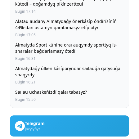
kútedí – qoǵamdyq píkír zertteuí
Búgín 17:14
Alatau audany Almatydaǵy ónerkásíp óndírísíníń
44%-dan astamyn qamtamasyz etíp otyr
Búgín 17:05
Almatyda Sport kúníne oraı auqymdy sporttyq ís-
sharalar baǵdarlamasy ótedí
Búgín 16:31
Almatydaǵy úlken kásíporyndar saılauǵa qatysuǵa
shaqyrdy
Búgín 16:21
Saılau uchaskeńízdí qalaı tabasyz?
Búgín 15:50
Telegram
Jazylyńyz