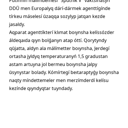
Putınníń málímdemesí "Sputnik V" vaktsınasyn
DDŪ men Europalyq dárí-dármek agenttígínde
tírkeu máselesí ūzaqqa sozylyp jatqan kezde
jasaldy.
Aqparat agenttíkterí klımat boıynsha kelíssózder
áldeqaıda qıyn bolǵanyn atap óttí. Qorytyndy
qūjatta, aldyn ala málímetter boıynsha, Jerdegí
ortasha jyldyq temperaturanyń 1,5 gradustan
astam artuyna jol bermeu boıynsha jalpy
ūsynystar bolady. Kómírtegí beıtaraptyǵy boıynsha
naqty míndettemeler men merzímderdí kelísu
kezínde qıyndyqtar tuyndady.