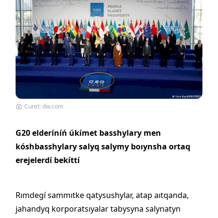
Curet: dw.com
G20 elderíníń úkímet basshylary men
kóshbasshylary salyq salymy boıynsha ortaq
erejelerdí bekíttí
Rımdegí sammıtke qatysushylar, atap aıtqanda,
jahandyq korporatsıyalar tabysyna salynatyn