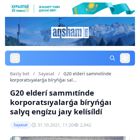
Basty bet
/
Sayasat
/
G20 elderí sammıtínde
korporatsıyalarǵa bíryńǵaı sal...
G20 elderí sammıtínde
korporatsıyalarǵa bíryńǵaı
salyq engízu jaıy kelísíldí
31.10.2021, 11:20
2,042
Sayasat