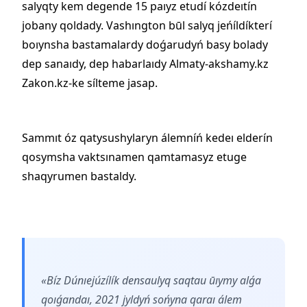
salyqty kem degende 15 paıyz etudí kózdeıtín
jobany qoldady. Vashıngton būl salyq jeńíldíkterí
boıynsha bastamalardy doǵarudyń basy bolady
dep sanaıdy, dep habarlaıdy Almaty-akshamy.kz
Zakon.kz-ke sílteme jasap.
Sammıt óz qatysushylaryn álemníń kedeı elderín
qosymsha vaktsınamen qamtamasyz etuge
shaqyrumen bastaldy.
«Bíz Dúnıejúzílík densaulyq saqtau ūıymy alǵa
qoıǵandaı, 2021 jyldyń sońyna qaraı álem