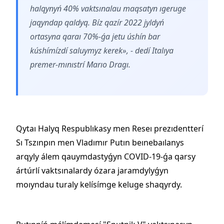
halqynyń 40% vaktsınalau maqsatyn ıgeruge
jaqyndap qaldyq. Bíz qazír 2022 jyldyń
ortasyna qaraı 70%-ǵa jetu úshín bar
kúshímízdí saluymyz kerek», - dedí Italıya
premer-mınıstrí Marıo Dragı.
Qytaı Halyq Respublıkasy men Reseı prezıdentterí
Sı Tszınpın men Vladımır Putın beınebaılanys
arqyly álem qauymdastyǵyn COVID-19-ǵa qarsy
ártúrlí vaktsınalardy ózara jaramdylyǵyn
moıyndau turaly kelísímge keluge shaqyrdy.