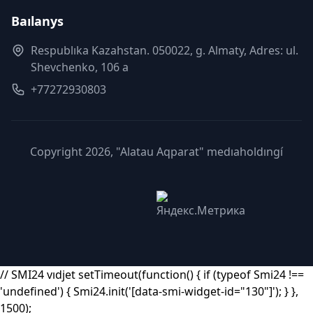
Baılanys
Respublıka Kazahstan. 050022, g. Almaty, Adres: ul.
Shevchenko, 106 a
+77272930803
Copyright 2026, "Alatau Aqparat" medıaholdıngí
// SMI24 vıdjet setTimeout(function() { if (typeof Smi24 !==
'undefined') { Smi24.init('[data-smi-widget-id="130"]'); } },
1500);