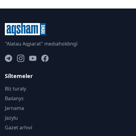
"Alatau Aqparat" medıaholdıngí
Síltemeler
Bíz turaly
Baılanys
Jarnama
Jazylu
Gazet arhıví