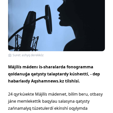
Suret: ashyq derekkóz
Májílís mádenı ís-sharalarda fonogramma
qoldanuǵa qatysty talaptardy kúsheıttí, - dep
habarlaıdy Aqshamnews.kz tílshísí.
24 qyrkúıekte Májílís mádenıet, bílím beru, otbasy
jáne memlekettík baqylau salasyna qatysty
zańnamalyq túzetulerdí ekínshí oqylymda