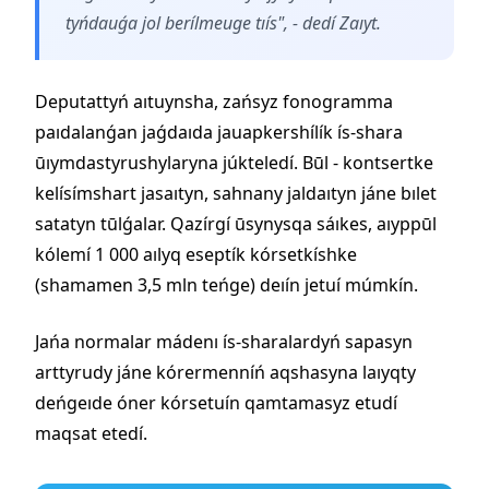
tyńdauǵa jol berílmeuge tıís"
, - dedí Zaıyt.
Deputattyń aıtuynsha, zańsyz fonogramma
paıdalanǵan jaǵdaıda jauapkershílík ís-shara
ūıymdastyrushylaryna júkteledí. Būl - kontsertke
kelísímshart jasaıtyn, sahnany jaldaıtyn jáne bılet
satatyn tūlǵalar. Qazírgí ūsynysqa sáıkes, aıyppūl
kólemí 1 000 aılyq eseptík kórsetkíshke
(shamamen 3,5 mln teńge) deıín jetuí múmkín.
Jańa normalar mádenı ís-sharalardyń sapasyn
arttyrudy jáne kórermenníń aqshasyna laıyqty
deńgeıde óner kórsetuín qamtamasyz etudí
maqsat etedí.