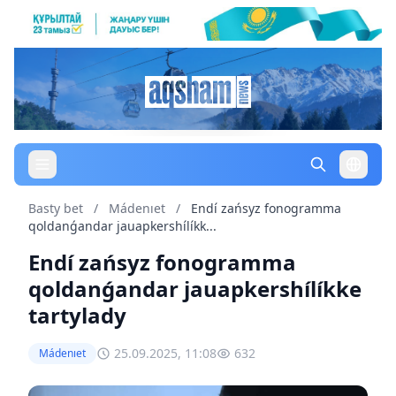
Basty bet
/
Mádenıet
/
Endí zańsyz fonogramma
qoldanǵandar jauapkershílíkk...
Endí zańsyz fonogramma
qoldanǵandar jauapkershílíkke
tartylady
25.09.2025, 11:08
632
Mádenıet