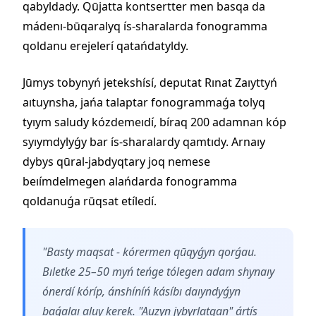
qabyldady. Qūjatta kontsertter men basqa da
mádenı-būqaralyq ís-sharalarda fonogramma
qoldanu erejelerí qatańdatyldy.
Jūmys tobynyń jetekshísí, deputat Rınat Zaıyttyń
aıtuynsha, jańa talaptar fonogrammaǵa tolyq
tyıym saludy kózdemeıdí, bíraq 200 adamnan kóp
syıymdylyǵy bar ís-sharalardy qamtıdy. Arnaıy
dybys qūral-jabdyqtary joq nemese
beıímdelmegen alańdarda fonogramma
qoldanuǵa rūqsat etíledí.
"Basty maqsat - kórermen qūqyǵyn qorǵau.
Bıletke 25–50 myń teńge tólegen adam shynaıy
ónerdí kóríp, ánshíníń kásíbı daıyndyǵyn
baǵalaı aluy kerek. "Auzyn jybyrlatqan" ártís