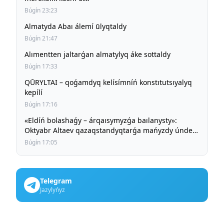
Búgín 23:23
Almatyda Abaı álemí ūlyqtaldy
Búgín 21:47
Alımentten jaltarǵan almatylyq áke sottaldy
Búgín 17:33
QŪRYLTAI – qoǵamdyq kelísímníń konstıtutsıyalyq
kepílí
Búgín 17:16
«Eldíń bolashaǵy – árqaısymyzǵa baılanysty»:
Oktyabr Altaev qazaqstandyqtarǵa mańyzdy úndeu
jasady
Búgín 17:05
Telegram
Jazylyńyz