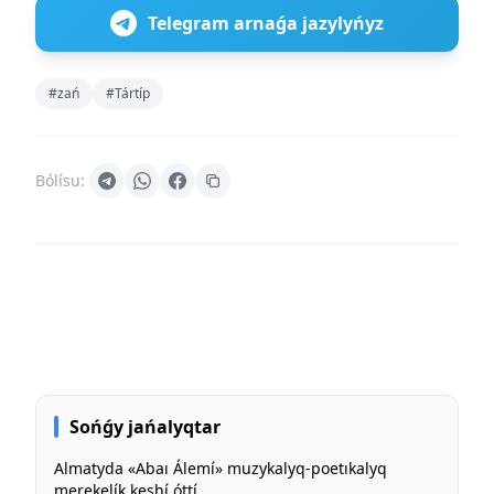
Telegram arnaǵa jazylyńyz
#zań
#Tártíp
Bólísu:
Sońǵy jańalyqtar
Almatyda «Abaı Álemí» muzykalyq-poetıkalyq
merekelík keshí óttí