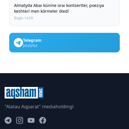
Almatyda Abaı kúníne oraı kontsertter, poezıya
keshterí men kórmeler ótedí
Búgín 14:59
Telegram
Jazylyńyz
"Alatau Aqparat" medıaholdıngí