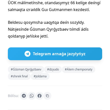
ŪOK málímetínshe, otandasymyz 66 kelíge deıíngí
salmaqta ızraıldík Guı Gutmanmen kezdestí.
Beldesu qosymsha uaqytqa deıín sozyldy.
Nátıjesínde Ǵūsman Qyrǵyzbaev tıímdí ádís
qoldanyp jeńíske jettí.
Telegram arnaǵa jazylyńyz
#Ǵūsman Qyrǵyzbaev
#dzyudo
#Álem chempıonaty
#shırek fınal
#Joldama
Bólísu: