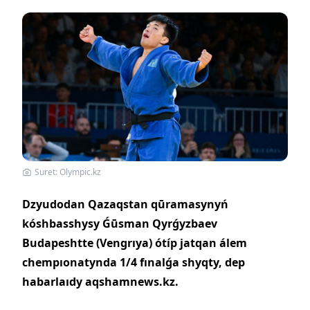
Suret: Olympic.kz
Dzyudodan Qazaqstan qūramasynyń
kóshbasshysy Ǵūsman Qyrǵyzbaev
Budapeshtte (Vengrıya) ótíp jatqan álem
chempıonatynda 1/4 fınalǵa shyqty, dep
habarlaıdy aqshamnews.kz.