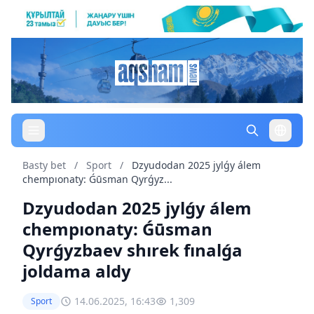
Basty bet
/
Sport
/
Dzyudodan 2025 jylǵy álem
chempıonaty: Ǵūsman Qyrǵyz...
Dzyudodan 2025 jylǵy álem
chempıonaty: Ǵūsman
Qyrǵyzbaev shırek fınalǵa
joldama aldy
14.06.2025, 16:43
1,309
Sport