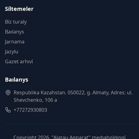
Síltemeler
Bíz turaly
Baılanys
Jarnama
Jazylu
Gazet arhıví
Baılanys
Respublıka Kazahstan. 050022, g. Almaty, Adres: ul.
Shevchenko, 106 a
+77272930803
Copyright 2026, "Alatau Aqparat" medıaholdıngí