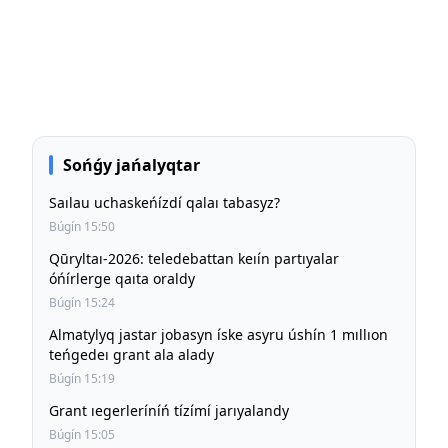
Sońǵy jańalyqtar
Saılau uchaskeńízdí qalaı tabasyz?
Búgín 15:50
Qūryltaı-2026: teledebattan keıín partıyalar
óńírlerge qaıta oraldy
Búgín 15:24
Almatylyq jastar jobasyn íske asyru úshín 1 mıllıon
teńgedeı grant ala alady
Búgín 15:19
Grant ıegerleríníń tízímí jarıyalandy
Búgín 15:05