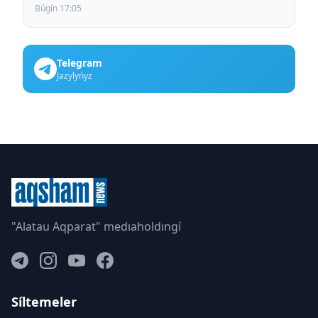
Búgín 17:05
Telegram
Jazylyńyz
"Alatau Aqparat" medıaholdıngí
Síltemeler