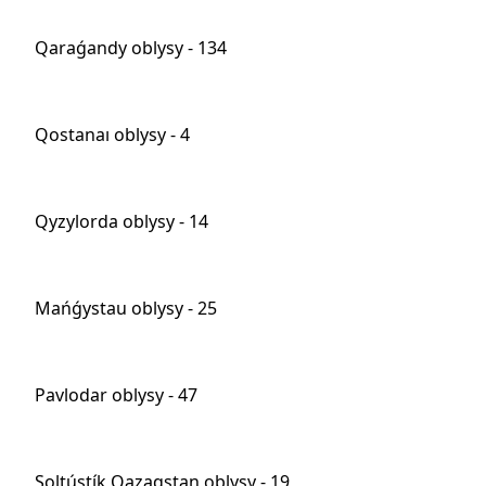
Qaraǵandy oblysy - 134
Qostanaı oblysy - 4
Qyzylorda oblysy - 14
Mańǵystau oblysy - 25
Pavlodar oblysy - 47
Soltústík Qazaqstan oblysy - 19