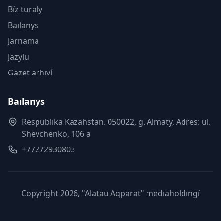
Bíz turaly
Baılanys
Jarnama
Jazylu
Gazet arhıví
Baılanys
Respublıka Kazahstan. 050022, g. Almaty, Adres: ul.
Shevchenko, 106 a
+77272930803
Copyright 2026, "Alatau Aqparat" medıaholdıngí