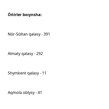
Óńírler boıynsha:
Nūr-Sūltan qalasy - 391
Almaty qalasy - 292
Shymkent qalasy - 11
Aqmola oblysy - 41