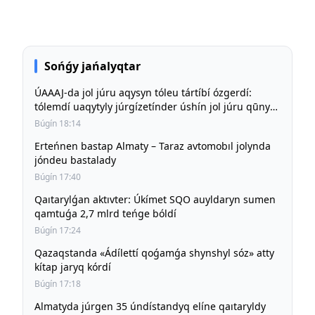
Sońǵy jańalyqtar
ÚAAAJ-da jol júru aqysyn tóleu tártíbí ózgerdí:
tólemdí uaqytyly júrgízetínder úshín jol júru qūny
būrynǵy deńgeıde saqtalady
Búgín 18:14
Erteńnen bastap Almaty – Taraz avtomobıl jolynda
jóndeu bastalady
Búgín 17:40
Qaıtarylǵan aktıvter: Úkímet SQO auyldaryn sumen
qamtuǵa 2,7 mlrd teńge bóldí
Búgín 17:24
Qazaqstanda «Ádílettí qoǵamǵa shynshyl sóz» atty
kítap jaryq kórdí
Búgín 17:18
Almatyda júrgen 35 úndístandyq elíne qaıtaryldy