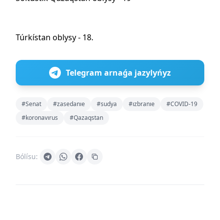
Túrkístan oblysy - 18.
Telegram arnaǵa jazylyńyz
#Senat
#zasedanıe
#sudya
#ızbranıe
#COVID-19
#koronavırus
#Qazaqstan
Bólísu: