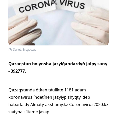
Suret: En.gov.ua
Qazaqstan boıynsha jazylǵandardyń jalpy sany
- 392777.
Qazaqstanda ótken táulíkte 1181 adam
koronavırus índetínen jazylyp shyqty, dep
habarlaıdy Almaty-akshamy.kz Coronavirus2020.kz
saıtyna sílteme jasap.