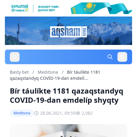
Basty bet
/
Medıtsına
/
Bír táulíkte 1181
qazaqstandyq COVID-19-dan emdelí...
Bír táulíkte 1181 qazaqstandyq
COVID-19-dan emdelíp shyqty
28.06.2021, 09:59
2,082
Medıtsına