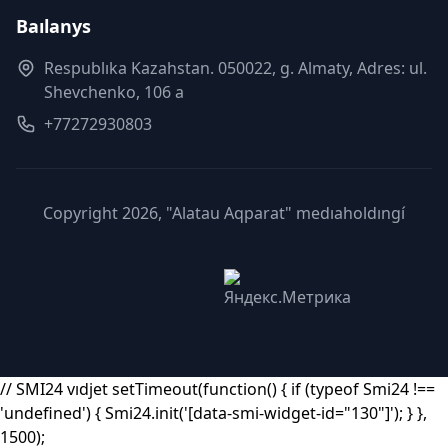
Baılanys
Respublıka Kazahstan. 050022, g. Almaty, Adres: ul.
Shevchenko, 106 a
+77272930803
Copyright 2026, "Alatau Aqparat" medıaholdıngí
// SMI24 vıdjet setTimeout(function() { if (typeof Smi24 !==
'undefined') { Smi24.init('[data-smi-widget-id="130"]'); } },
1500);