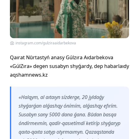
instagram.com/gulziraaidarbekova
Qaırat Nūrtastyń anasy Gúlzıra Aıdarbekova
«GúlZıra» degen susabyn shyǵardy, dep habarlaıdy
aqshamnews.kz
«Halqym, al aıtaıyn sízderge, 20 jyldaǵy
shyǵarǵan alǵashqy ónímím, alǵashqy efırím.
Susabyn sany 5000 dana ǵana. Būdan basqa
óndírmeımín, qadír-qasıetímdí ketíríp shyǵaryp
qaıta-qaıta satyp otyrmaımyn. Qazaqstanda