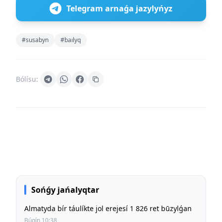
Telegram arnaǵa jazylyńyz
#susabyn
#baılyq
Bólísu:
Sońǵy jańalyqtar
Almatyda bír táulíkte jol erejesí 1 826 ret būzylǵan
Búgín 10:38