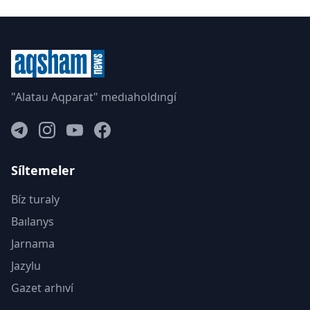
"Alatau Aqparat" medıaholdıngí
Síltemeler
Bíz turaly
Baılanys
Jarnama
Jazylu
Gazet arhıví