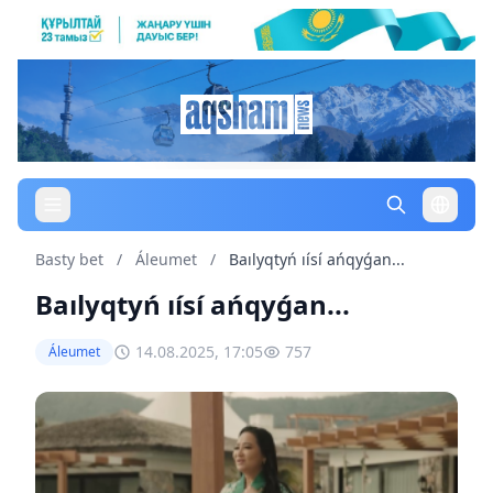
Basty bet
/
Áleumet
/
Baılyqtyń ıísí ańqyǵan...
Baılyqtyń ıísí ańqyǵan...
14.08.2025, 17:05
757
Áleumet