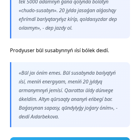
tek 5000 adamnyń ǵana qolynda bolatyn
«chudo-susabyn». 20 jylda jasaǵan alǵashqy
efırímdí barlyqtaryńyz kíríp, qoldaısyzdar dep
oılaımyn», - dep jazdy ol.
Prodyuser būl susabynnyń ıísí bólek deıdí.
«Būl jaı óním emes. Būl susabynda baılyqtyń
ıísí, meníń energıyam, meníń 20 jyldyq
armanymnyń jemísí. Qaırattaı ūldy dúnıege
ákeldím. Altyn qūrsaqty ananyń eńbegí bar.
Baǵasynan sapasy, qūndylyǵy joǵary óním», -
deıdí Aıdarbekova.