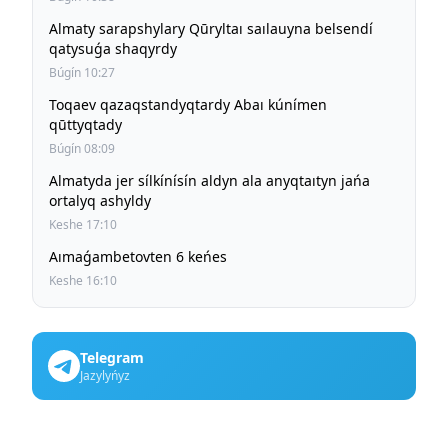
Almaty sarapshylary Qūryltaı saılauyna belsendí
qatysuǵa shaqyrdy
Búgín 10:27
Toqaev qazaqstandyqtardy Abaı kúnímen
qūttyqtady
Búgín 08:09
Almatyda jer sílkínísín aldyn ala anyqtaıtyn jańa
ortalyq ashyldy
Keshe 17:10
Aımaǵambetovten 6 keńes
Keshe 16:10
Telegram
Jazylyńyz