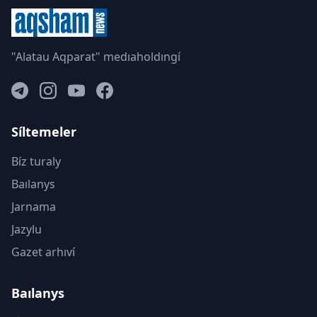
"Alatau Aqparat" medıaholdıngí
Síltemeler
Bíz turaly
Baılanys
Jarnama
Jazylu
Gazet arhıví
Baılanys