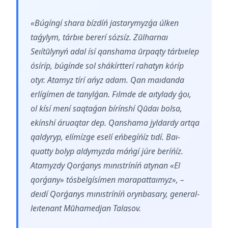
«Búgíngí shara bízdíń jastarymyzǵa úlken
taǵylym, tárbıe bererí sózsíz. Zūlharnaı
Seıítūlynyń adal ísí qanshama ūrpaqty tárbıelep
ósíríp, búgínde sol shákírtterí rahatyn kóríp
otyr. Atamyz tírí ańyz adam. Qan maıdanda
erlígímen de tanylǵan. Fılmde de aıtylady ǵoı,
ol kísí mení saqtaǵan bírínshí Qūdaı bolsa,
ekínshí áruaqtar dep. Qanshama jyldardy artqa
qaldyryp, elímízge eselí eńbegíńíz tıdí. Baı-
quatty bolyp aldymyzda máńgí júre beríńíz.
Atamyzdy Qorǵanys mınıstríníń atynan «El
qorǵany» tósbelgísímen marapattaımyz», –
deıdí Qorǵanys mınıstríníń orynbasary, general-
leıtenant Mūhamedjan Talasov.