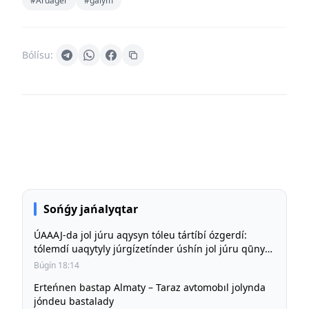
#Ardager
#ǵalym
Bólísu:
Sońǵy jańalyqtar
ÚAAAJ-da jol júru aqysyn tóleu tártíbí ózgerdí:
tólemdí uaqytyly júrgízetínder úshín jol júru qūny
būrynǵy deńgeıde saqtalady
Búgín 18:14
Erteńnen bastap Almaty – Taraz avtomobıl jolynda
jóndeu bastalady