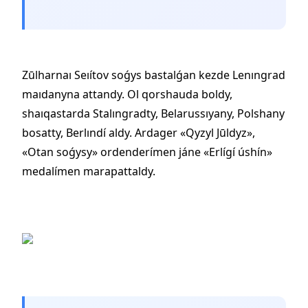
Zūlharnaı Seıítov soǵys bastalǵan kezde Lenıngrad
maıdanyna attandy. Ol qorshauda boldy,
shaıqastarda Stalıngradty, Belarussıyany, Polshany
bosatty, Berlındí aldy. Ardager «Qyzyl Jūldyz»,
«Otan soǵysy» ordenderímen jáne «Erlígí úshín»
medalímen marapattaldy.