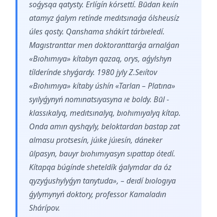
soǵysqa qatysty. Erlígín kórsettí. Būdan keıín
atamyz ǵalym retínde medıtsınaǵa ólsheusíz
úles qosty. Qanshama shákírt tárbıeledí.
Magıstranttar men doktoranttarǵa arnalǵan
«Bıohımıya» kítabyn qazaq, orys, aǵylshyn
tílderínde shyǵardy. 1980 jyly Z.Seıítov
«Bıohımıya» kítaby úshín «Tarlan – Platına»
syılyǵynyń nomınatsıyasyna ıe boldy. Būl -
klassıkalyq, medıtsınalyq, bıohımıyalyq kítap.
Onda amın qyshqyly, beloktardan bastap zat
almasu protsesín, júıke júıesín, dáneker
ūlpasyn, bauyr bıohımıyasyn sıpattap ótedí.
Kítapqa búgínde sheteldík ǵalymdar da óz
qyzyǵushylyǵyn tanytuda», – deıdí bıologıya
ǵylymynyń doktory, professor Kamaladın
Shárípov.