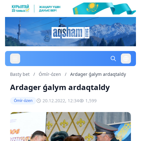
Basty bet
/
Ómír-ózen
/
Ardager ǵalym ardaqtaldy
Ardager ǵalym ardaqtaldy
20.12.2022, 12:34
1,599
Ómír-ózen