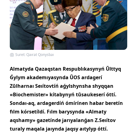
Suret: Qaırat Qonysbaı
Almatyda Qazaqstan Respublıkasynyń Ūlttyq
Ǵylym akademıyasynda ŪOS ardagerí
Zūlharnaı Seıítovtíń aǵylshynsha shyqqan
«Biochemister» kítabynyń tūsaukeserí óttí.
Sondaı-aq, ardagerdíń ómírínen habar beretín
fılm kórsetíldí. Fılm barysynda «Almaty
aqshamy» gazetínde jarıyalanǵan Z.Seıítov
turaly maqala jaıynda jaqsy aıtylyp óttí.