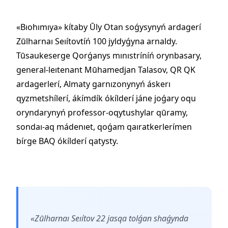
«Bıohımıya» kítaby Ūly Otan soǵysynyń ardagerí
Zūlharnaı Seıítovtíń 100 jyldyǵyna arnaldy.
Tūsaukeserge Qorǵanys mınıstríníń orynbasary,
general-leıtenant Mūhamedjan Talasov, QR QK
ardagerlerí, Almaty garnızonynyń áskerı
qyzmetshílerí, ákímdík ókílderí jáne joǵary oqu
oryndarynyń professor-oqytushylar qūramy,
sondaı-aq mádenıet, qoǵam qaıratkerlerímen
bírge BAQ ókílderí qatysty.
«Zūlharnaı Seıítov 22 jasqa tolǵan shaǵynda