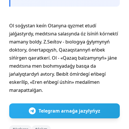
Ol soǵystan keıín Otanyna qyzmet etudí
jalǵastyrdy, medıtsına salasynda óz ísíníń kórnektí
mamany boldy. Z.Seıítov - bıologıya ǵylymynyń
doktory, ónertapqysh, Qazaqstannyń eńbek
síńírgen qaıratkerí. Ol - «Qazaq balzamynyń» jáne
medıtsına men bıohımıyadaǵy basqa da
jańalyqtardyń avtory. Beıbít ómírdegí eńbegí
eskerílíp, «Eren eńbegí úshín» medalímen
marapattalǵan.
Telegram arnaǵa jazylyńyz