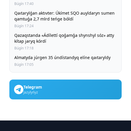
Búgín 17:40
Qaıtarylǵan aktıvter: Úkímet SQO auyldaryn sumen
qamtuǵa 2,7 mlrd teńge bóldí
Búgín 17:24
Qazaqstanda «Ádílettí qoǵamǵa shynshyl sóz» atty
kítap jaryq kórdí
Búgín 17:18
Almatyda júrgen 35 úndístandyq elíne qaıtaryldy
Búgín 17:05
Telegram
Jazylyńyz