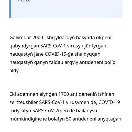
Ǵalymdar 2000 –shí jyldardyń basynda ókpení
qabyndyrǵan SARS-CoV-1 vırusyn jūqtyrǵan
nauqastyń jáne COVID-19-ǵa shaldyqqan
nauqastyń qanyn taldau arqyly antıdenení bólíp
aldy.
Ekí adamnan alynǵan 1700 antıdeneníń íshínen
zertteushíler SARS-CoV-1 vırusymen de, COVID-19
tudyratyn SARS-CoV-2men de baılanysu
múmkíndígíne ıe bolatyn 50 antıdenení anyqtaǵan.