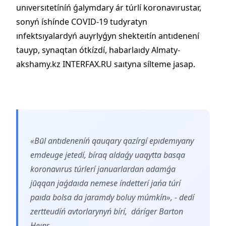
unıversıtetíníń ǵalymdary ár túrlí koronavırustar,
sonyń íshínde COVID-19 tudyratyn
ınfektsıyalardyń auyrlyǵyn shekteıtín antıdenení
tauyp, synaqtan ótkízdí, habarlaıdy Almaty-
akshamy.kz INTERFAX.RU saıtyna sílteme jasap.
«Būl antıdeneníń qauqary qazírgí epıdemıyany
emdeuge jetedí, bíraq aldaǵy uaqytta basqa
koronavırus túrlerí januarlardan adamǵa
jūqqan jaǵdaıda nemese índetterí jańa túrí
paıda bolsa da jaramdy boluy múmkín», - dedí
zertteudíń avtorlarynyń bírí, dáríger Barton
Heıns.