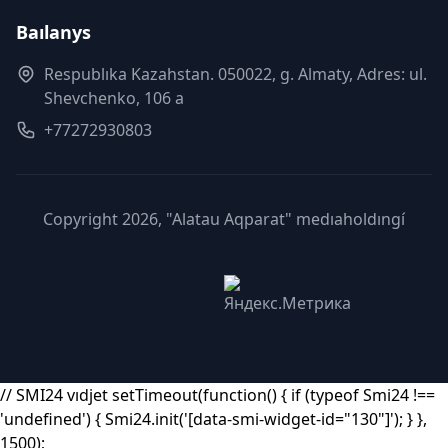
Baılanys
Respublıka Kazahstan. 050022, g. Almaty, Adres: ul.
Shevchenko, 106 a
+77272930803
Copyright 2026, "Alatau Aqparat" medıaholdıngí
// SMI24 vıdjet setTimeout(function() { if (typeof Smi24 !==
'undefined') { Smi24.init('[data-smi-widget-id="130"]'); } },
1500);