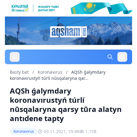
Basty bet
/
Koronavırus
/
AQSh ǵalymdary
koronavırustyń túrlí nūsqalaryna qar...
AQSh ǵalymdary
koronavırustyń túrlí
nūsqalaryna qarsy tūra alatyn
antıdene tapty
03.11.2021, 10:48
1,158
Koronavırus