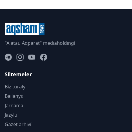
"Alatau Aqparat" medıaholdıngí
Síltemeler
Bíz turaly
Baılanys
Jarnama
Jazylu
Gazet arhıví