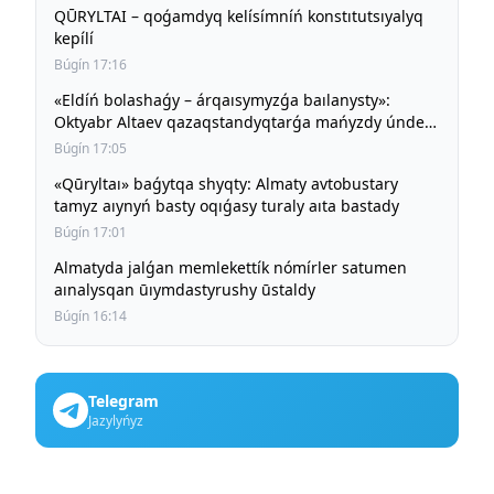
QŪRYLTAI – qoǵamdyq kelísímníń konstıtutsıyalyq
kepílí
Búgín 17:16
«Eldíń bolashaǵy – árqaısymyzǵa baılanysty»:
Oktyabr Altaev qazaqstandyqtarǵa mańyzdy úndeu
jasady
Búgín 17:05
«Qūryltaı» baǵytqa shyqty: Almaty avtobustary
tamyz aıynyń basty oqıǵasy turaly aıta bastady
Búgín 17:01
Almatyda jalǵan memlekettík nómírler satumen
aınalysqan ūıymdastyrushy ūstaldy
Búgín 16:14
Telegram
Jazylyńyz