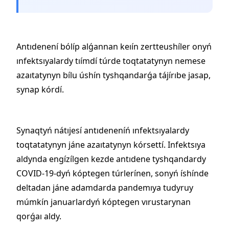
Antıdenení bólíp alǵannan keıín zertteushíler onyń
ınfektsıyalardy tıímdí túrde toqtatatynyn nemese
azaıtatynyn bílu úshín tyshqandarǵa tájírıbe jasap,
synap kórdí.
Synaqtyń nátıjesí antıdeneníń ınfektsıyalardy
toqtatatynyn jáne azaıtatynyn kórsettí. Infektsıya
aldynda engízílgen kezde antıdene tyshqandardy
COVID-19-dyń kóptegen túrlerínen, sonyń íshínde
deltadan jáne adamdarda pandemıya tudyruy
múmkín januarlardyń kóptegen vırustarynan
qorǵaı aldy.