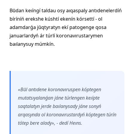
Būdan keıíngí taldau osy aıqaspaly antıdenelerdíń
bíríníń erekshe kúshtí ekenín kórsettí - ol
adamdarǵa jūqtyratyn ekí patogenge qosa
januarlardyń ár túrlí koronavırustarymen
baılanysuy múmkín.
«Būl antıdene koronavıruspen kóptegen
mutatsıyalanǵan jáne túrlengen keıípte
saqtalatyn jerde baılanysady jáne sonyń
arqasynda ol koronavırustardyń kóptegen túrín
tótep bere alady», - dedí Heıns.