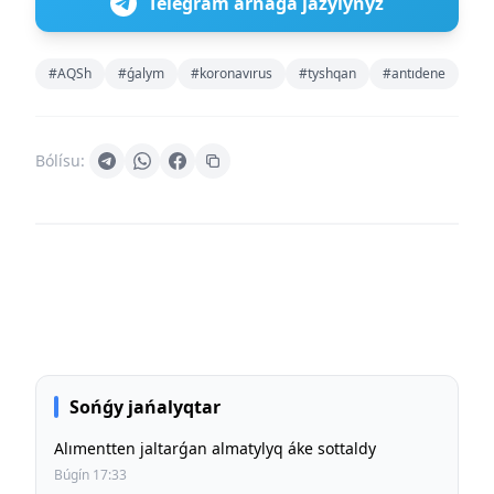
Telegram arnaǵa jazylyńyz
#AQSh
#ǵalym
#koronavırus
#tyshqan
#antıdene
Bólísu:
Sońǵy jańalyqtar
Alımentten jaltarǵan almatylyq áke sottaldy
Búgín 17:33