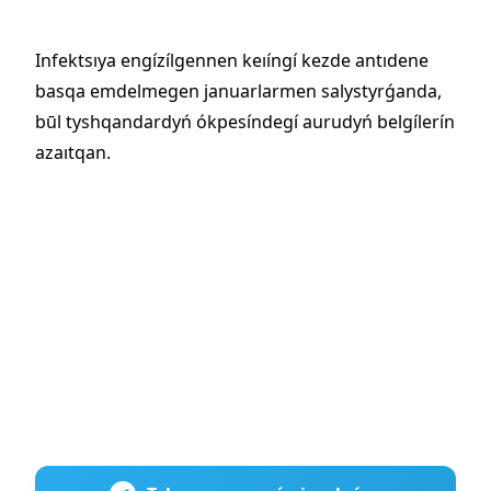
Infektsıya engízílgennen keıíngí kezde antıdene
basqa emdelmegen januarlarmen salystyrǵanda,
būl tyshqandardyń ókpesíndegí aurudyń belgílerín
azaıtqan.