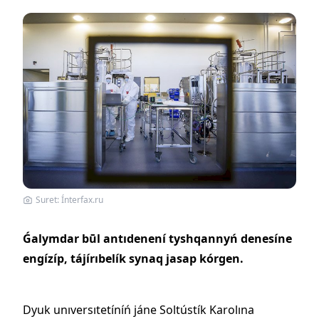
Suret: Ínterfax.ru
Ǵalymdar būl antıdenení tyshqannyń denesíne
engízíp, tájírıbelík synaq jasap kórgen.
Dyuk unıversıtetíníń jáne Soltústík Karolına