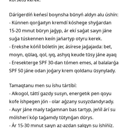
Dárígerdíń keńesí boıynsha būnyń aldyn alu úshín:
- Kúnnen qorǵaıtyn kremdí kóshege shyǵardan
15-20 mınut būryn jaǵyp, ár ekí saǵat saıyn jáne
suǵa túskennen keıín jańartyp otyru kerek.
- Erekshe kóńíl bóletín jer, ásírese jaǵajaıda: bet,
moıyn, qūlaq, qol, ıyq, ashyq keude tūsy jáne ayaq
- Eresekterge SPF 30-dan tómen emes, al balalarǵa
SPF 50 jáne odan joǵary krem qoldanu ūsynylady.
Tamaqtanu men su íshu tártíbí:
- Alkogol, táttí gazdy susyn, energetık pen qoyu
kofe íshpegen jón - olar aǵzany susyzdandyrady.
- Auyr jáne maıly taǵamnan bas tartyp, jeńíl árí su
mólsherí kóp taǵamdy tūtynǵan dūrys.
- Ár 15-30 mınut saıyn az-azdan salqyn su íshíńíz.