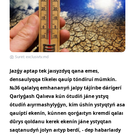
Suret: exclusivtv.md
Jazǵy aptap tek jaısyzdyq qana emes,
densaulyqqa tíkeleı qauíp tóndíruí múmkín.
№36 qalalyq emhananyń jalpy tájírıbe dárígerí
Qarlyǵash Qalıeva kún ótudíń jáne ystyq
ótudíń aıyrmashylyǵyn, kím úshín ystyqtyń asa
qauíptí ekenín, kúnnen qorǵaıtyn kremdí qalaı
dūrys qoldanu kerek ekenín jáne ystyqtan
saqtanudyń jolyn aıtyp berdí, - dep habarlaıdy