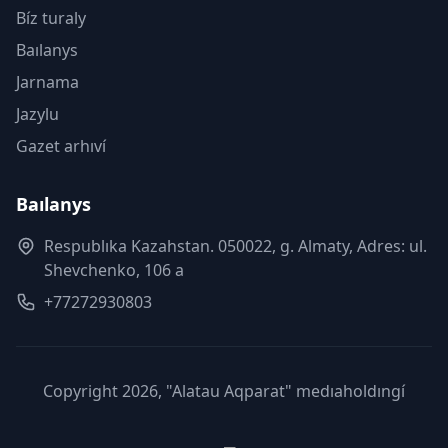
Bíz turaly
Baılanys
Jarnama
Jazylu
Gazet arhıví
Baılanys
Respublıka Kazahstan. 050022, g. Almaty, Adres: ul.
Shevchenko, 106 a
+77272930803
Copyright 2026, "Alatau Aqparat" medıaholdıngí