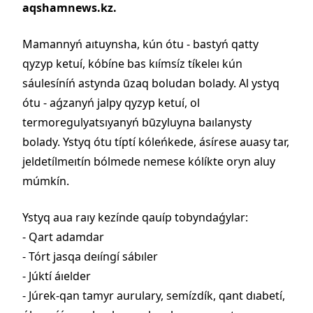
aqshamnews.kz.
Mamannyń aıtuynsha, kún ótu - bastyń qatty
qyzyp ketuí, kóbíne bas kıímsíz tíkeleı kún
sáulesíníń astynda ūzaq boludan bolady. Al ystyq
ótu - aǵzanyń jalpy qyzyp ketuí, ol
termoregulyatsıyanyń būzyluyna baılanysty
bolady. Ystyq ótu típtí kóleńkede, ásírese auasy tar,
jeldetílmeıtín bólmede nemese kólíkte oryn aluy
múmkín.
Ystyq aua raıy kezínde qauíp tobyndaǵylar:
- Qart adamdar
- Tórt jasqa deıíngí sábıler
- Júktí áıelder
- Júrek-qan tamyr aurulary, semízdík, qant dıabetí,