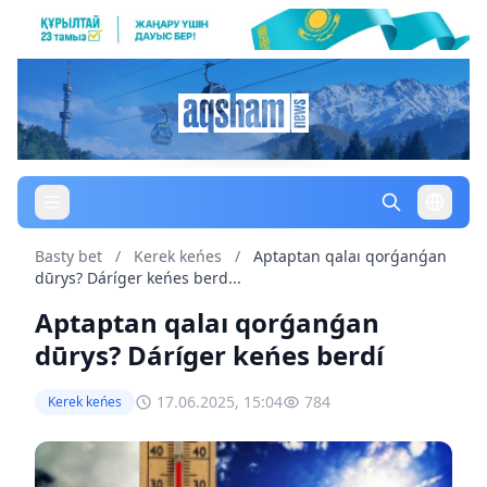
Basty bet
/
Kerek keńes
/
Aptaptan qalaı qorǵanǵan
dūrys? Dáríger keńes berd...
Aptaptan qalaı qorǵanǵan
dūrys? Dáríger keńes berdí
17.06.2025, 15:04
784
Kerek keńes