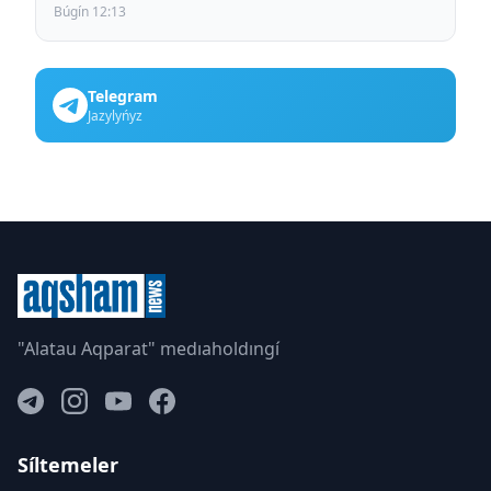
Búgín 12:13
Telegram
Jazylyńyz
"Alatau Aqparat" medıaholdıngí
Síltemeler