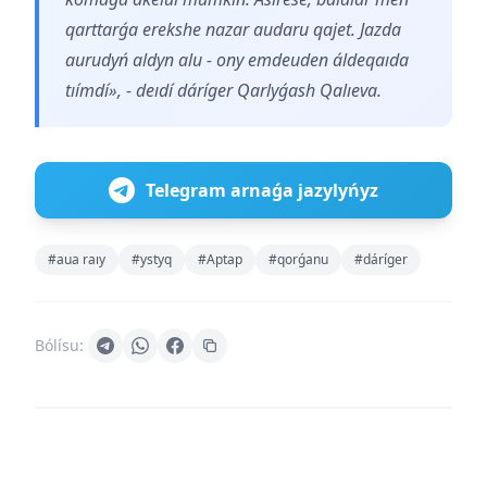
qarttarǵa erekshe nazar audaru qajet. Jazda
aurudyń aldyn alu - ony emdeuden áldeqaıda
tıímdí», - deıdí dáríger Qarlyǵash Qalıeva.
Telegram arnaǵa jazylyńyz
#aua raıy
#ystyq
#Aptap
#qorǵanu
#dáríger
Bólísu: