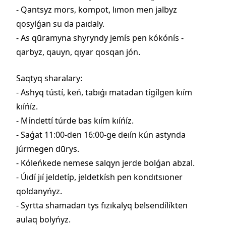
- Qantsyz mors, kompot, lımon men jalbyz
qosylǵan su da paıdaly.
- As qūramyna shyryndy jemís pen kókónís -
qarbyz, qauyn, qıyar qosqan jón.
Saqtyq sharalary:
- Ashyq tústí, keń, tabıǵı matadan tígílgen kıím
kıíńíz.
- Míndettí túrde bas kıím kıíńíz.
- Saǵat 11:00-den 16:00-ge deıín kún astynda
júrmegen dūrys.
- Kóleńkede nemese salqyn jerde bolǵan abzal.
- Úıdí jıí jeldetíp, jeldetkísh pen kondıtsıoner
qoldanyńyz.
- Syrtta shamadan tys fızıkalyq belsendílíkten
aulaq bolyńyz.