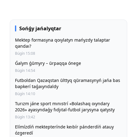
Sońǵy jańalyqtar
Mektep formasyna qoıylatyn mańyzdy talaptar
qandaı?
Búgín 15:08
Ǵalym ǵūmyry – ūrpaqqa ónege
Búgín 14:54
Futboldan Qazaqstan ūlttyq qūramasynyń jańa bas
bapkerí taǵaıyndaldy
Búgín 14:10
Turızm jáne sport mınıstrí «Bolashaq oıyndary
2026» ayasyndaǵy fıdjıtal-futbol jarysyna qatysty
Búgín 13:42
Elímízdíń mektepterínde keıbír pánderdíń atauy
ózgeredí