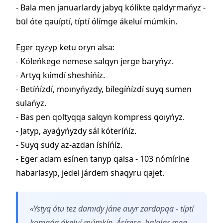
- Bala men januarlardy jabyq kólíkte qaldyrmańyz -
būl óte qauíptí, típtí ólímge ákeluí múmkín.
Eger qyzyp ketu oryn alsa:
- Kóleńkege nemese salqyn jerge baryńyz.
- Artyq kıímdí sheshíńíz.
- Betíńízdí, moınyńyzdy, bílegíńízdí suyq sumen
sulańyz.
- Bas pen qoltyqqa salqyn kompress qoıyńyz.
- Jatyp, ayaǵyńyzdy sál kóteríńíz.
- Suyq sudy az-azdan íshíńíz.
- Eger adam esínen tanyp qalsa - 103 nómíríne
habarlasyp, jedel járdem shaqyru qajet.
«Ystyq ótu tez damıdy jáne auyr zardapqa - típtí
komaǵa ákeluí múmkín. Ásírese, balalar men