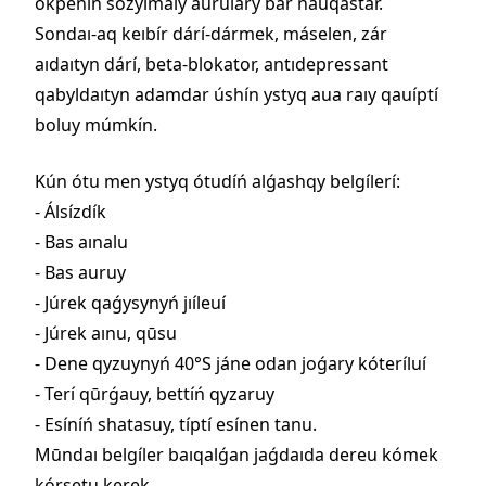
ókpeníń sozylmaly aurulary bar nauqastar.
Sondaı-aq keıbír dárí-dármek, máselen, zár
aıdaıtyn dárí, beta-blokator, antıdepressant
qabyldaıtyn adamdar úshín ystyq aua raıy qauíptí
boluy múmkín.
Kún ótu men ystyq ótudíń alǵashqy belgílerí:
- Álsízdík
- Bas aınalu
- Bas auruy
- Júrek qaǵysynyń jıíleuí
- Júrek aınu, qūsu
- Dene qyzuynyń 40°S jáne odan joǵary kóteríluí
- Terí qūrǵauy, bettíń qyzaruy
- Esíníń shatasuy, típtí esínen tanu.
Mūndaı belgíler baıqalǵan jaǵdaıda dereu kómek
kórsetu kerek.