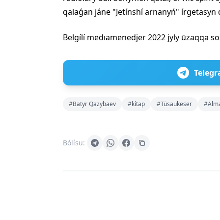
qalaǵan jáne "Jetínshí arnanyń" írgetasyn 
Belgílí medıamenedjer 2022 jyly ūzaqqa so
Telegr
#Batyr Qazybaev
#kítap
#Tūsaukeser
#Alm
Bólísu: