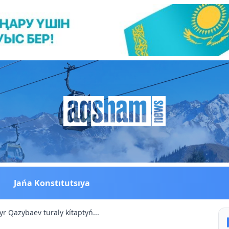
Jańa Konstıtutsıya
yr Qazybaev turaly kítaptyń...