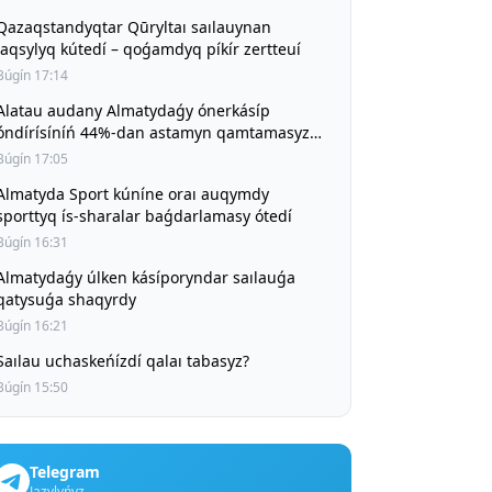
Qazaqstandyqtar Qūryltaı saılauynan
jaqsylyq kútedí – qoǵamdyq píkír zertteuí
Búgín 17:14
Alatau audany Almatydaǵy ónerkásíp
óndírísíníń 44%-dan astamyn qamtamasyz
etíp otyr
Búgín 17:05
Almatyda Sport kúníne oraı auqymdy
sporttyq ís-sharalar baǵdarlamasy ótedí
Búgín 16:31
Almatydaǵy úlken kásíporyndar saılauǵa
qatysuǵa shaqyrdy
Búgín 16:21
Saılau uchaskeńízdí qalaı tabasyz?
Búgín 15:50
Telegram
Jazylyńyz