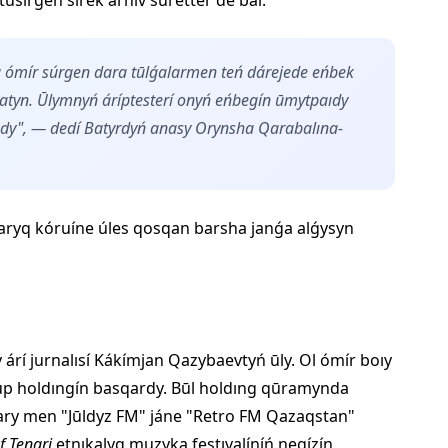
úsírgen sırek arhıv suretter de bar.
aq ómír súrgen dara tūlǵalarmen teń dárejede eńbek
bolatyn. Ūlymnyń áríptesterí onyń eńbegín ūmytpaıdy
ady", — dedí Batyrdyń anasy Orynsha Qarabalına-
 jaryq kóruíne úles qosqan barsha janǵa alǵysyn
árí jurnalısí Kákímjan Qazybaevtyń ūly. Ol ómír boıy
up holdıngín basqardy. Būl holdıng qūramynda
tary men "Jūldyz FM" jáne "Retro FM Qazaqstan"
f Tengri
etnıkalyq muzyka festıvalíníń negízín