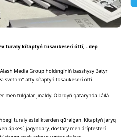
v turaly kítaptyń tūsaukeserí óttí, - dep
Alash Media Group holdıngíníń basshysy Batyr
 svetom" atty kítaptyń tūsaukeserí óttí.
r men tūlǵalar jınaldy. Olardyń qatarynda Láılá
begí turaly estelíkterden qūralǵan. Kítaptyń jaryq
ken ápkesí, jaqyndary, dostary men áríptesterí