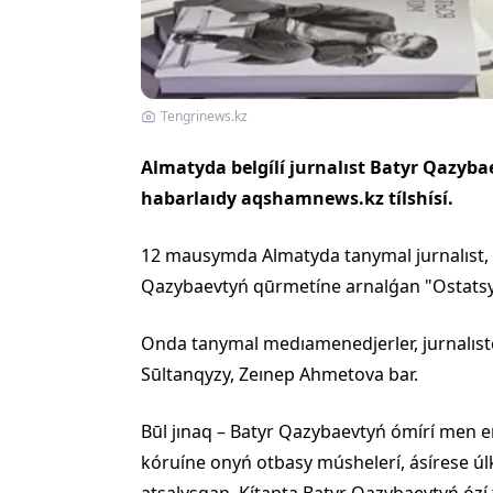
Tengrinews.kz
Almatyda belgílí jurnalıst Batyr Qazybae
habarlaıdy aqshamnews.kz tílshísí.
12 mausymda Almatyda tanymal jurnalıst, 
Qazybaevtyń qūrmetíne arnalǵan "Ostatsya
Onda tanymal medıamenedjerler, jurnalıste
Sūltanqyzy, Zeınep Ahmetova bar.
Būl jınaq – Batyr Qazybaevtyń ómírí men eń
kóruíne onyń otbasy múshelerí, ásírese úl