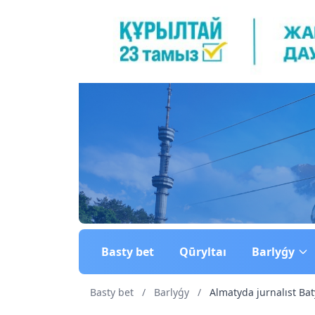
Basty bet
Qūryltaı
Barlyǵy
Basty bet
/
Barlyǵy
/
Almatyda jurnalıst Bat