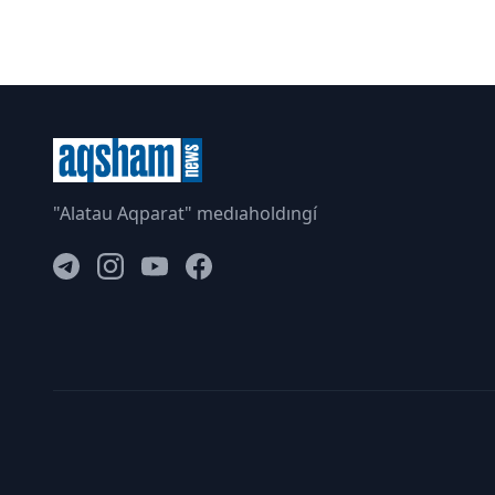
"Alatau Aqparat" medıaholdıngí