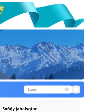
Sońǵy jańalyqtar