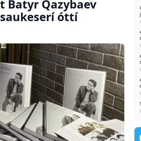
st Batyr Qazybaev
saukeserí óttí