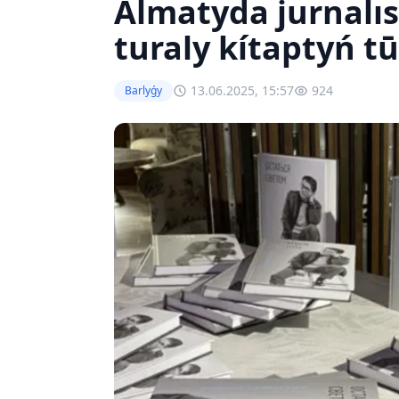
Almatyda jurnalı
turaly kítaptyń tū
13.06.2025, 15:57
924
Barlyǵy