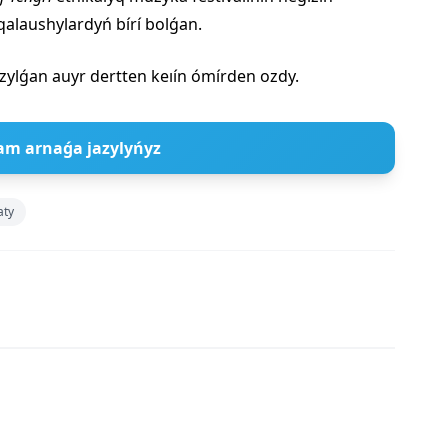
qalaushylardyń bírí bolǵan.
zylǵan auyr dertten keıín ómírden ozdy.
am arnaǵa jazylyńyz
aty