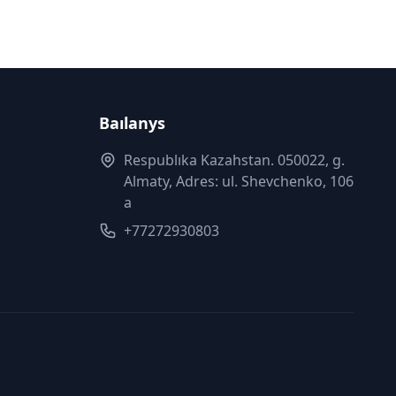
Baılanys
Respublıka Kazahstan. 050022, g.
Almaty, Adres: ul. Shevchenko, 106
a
+77272930803