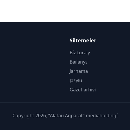
Síltemeler
Bíz turaly
Baılanys
Jarnama
Jazylu
Gazet arhıví
Copyright 2026, "Alatau Aqparat" medıaholdıngí