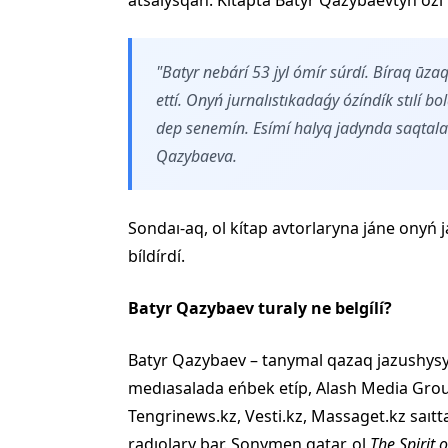
atsalysqan. Kítapta Batyr Qazybaevtyń ózí t
"Batyr nebárí 53 jyl ómír súrdí. Bíraq ūz
ettí. Onyń jurnalıstıkadaǵy ózíndík stılí 
dep senemín. Esímí halyq jadynda saqtal
Qazybaeva.
Sondaı-aq, ol kítap avtorlaryna jáne onyń
bíldírdí.
Batyr Qazybaev turaly ne belgílí?
Batyr Qazybaev – tanymal qazaq jazushysy 
medıasalada eńbek etíp, Alash Media Gro
Tengrinews.kz, Vesti.kz, Massaget.kz saıt
radıolary bar. Sonymen qatar, ol
The Spirit o