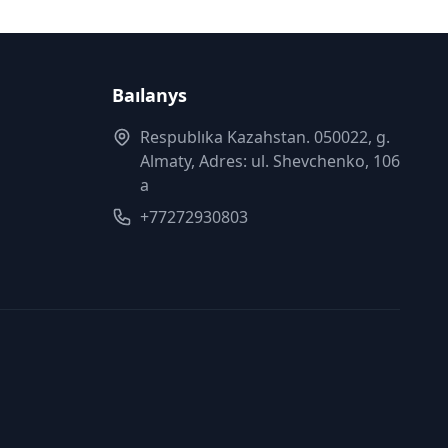
Baılanys
Respublıka Kazahstan. 050022, g.
Almaty, Adres: ul. Shevchenko, 106
a
+77272930803