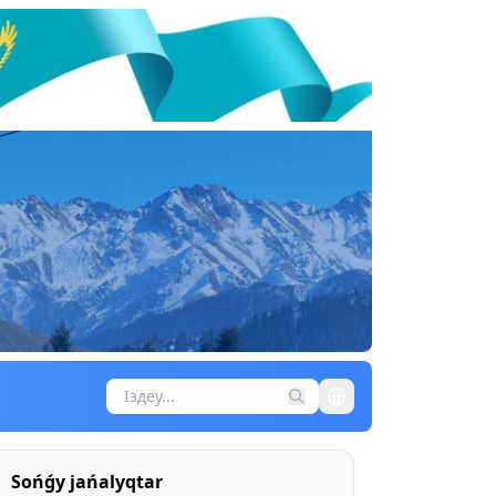
Sońǵy jańalyqtar