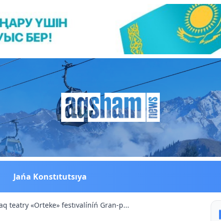
Jańa Konstıtutsıya
q teatry «Orteke» festıvalíníń Gran-p...