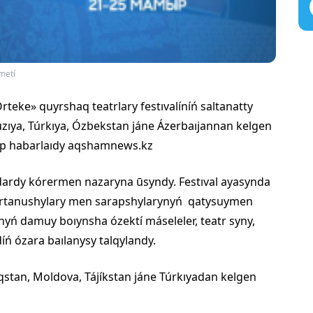
metí
teke» quyrshaq teatrlary festıvalíníń saltanatty
ıya, Túrkıya, Ózbekstan jáne Ázerbaıjannan kelgen
 dep habarlaıdy aqshamnews.kz
dardy kórermen nazaryna ūsyndy. Festıval ayasynda
 teatrtanushylary men sarapshylarynyń qatysuymen
nyń damuy boıynsha ózektí máseleler, teatr syny,
ń ózara baılanysy talqylandy.
qstan, Moldova, Tájíkstan jáne Túrkıyadan kelgen