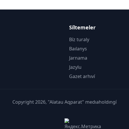
Síltemeler
Bíz turaly
Baılanys
Jarnama
Jazylu
Gazet arhıví
Copyright 2026, "Alatau Aqparat" medıaholdıngí