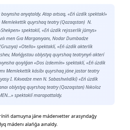
r boıynsha anyqtaldy. Atap aıtsaq, «Eń úzdík spektakl»
 Memlekettík quyrshaq teatry (Qazaqstan) N.
hekpen» spektaklí, «Eń úzdík rejısserlík jūmys»
shvılı men Gıa Marganıyanı, Nodar Dumbadze
Gruzıya) «Otello» spektaklí, «Eń úzdík akterlík
shev, Mańǵystau oblystyq quyrshaq teatrynyń akterí
ıynsha qoıylǵan «Dos ízdeımín» spektaklí, «Eń úzdík
 Memlekettík kásíbı quyrshaq jáne jastar teatry
yasy I. Kıkvadze men N. Sabashvılıdíkí) «Eń úzdík
naı oblystyq quyrshaq teatry (Qazaqstan) Nıkoloz
«MEN…» spektaklí marapattaldy.
neríníń damuyna jáne mádenıetter arasyndaǵy
lyq mádenı alańǵa aınaldy.