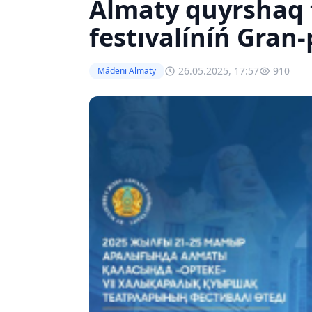
Almaty quyrshaq 
festıvalíníń Gran-
26.05.2025, 17:57
910
Mádenı Almaty