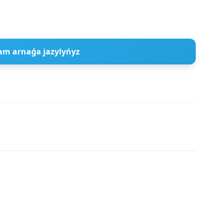
am arnaǵa jazylyńyz