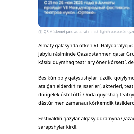
QR Mádenıet jáne aqparat mınıstrlígíníń baspasóz qyz
Almaty qalasynda ótken VII Halyqaralyq «Or
jabylu rásímínde Qazaqstanmen qatar Gruz
kásíbı quyrshaq teatrlary óner kórsettí,
Bes kún boıy qatysushylar úzdík qoıylym
atalǵan elderdíń rejısserlerí, akterlerí,
dóńgelek ústel óttí. Onda quyrshaq teatry
dástúr men zamanauı kórkemdík tásílderdí
Festıvaldíń qazylar alqasy qūramyna Qaza
sarapshylar kírdí.