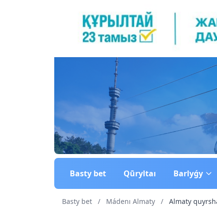
Basty bet
Qūryltaı
Barlyǵy
Basty bet
/
Mádenı Almaty
/
Almaty quyrsha