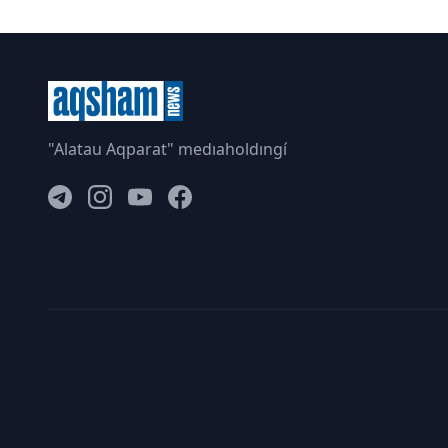
"Alatau Aqparat" medıaholdıngí