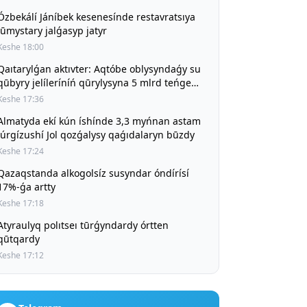
Ózbekálí Jáníbek kesenesínde restavratsıya
jūmystary jalǵasyp jatyr
Keshe 18:00
Qaıtarylǵan aktıvter: Aqtóbe oblysyndaǵy su
qūbyry jelíleríníń qūrylysyna 5 mlrd teńge
bólíndí
Keshe 17:36
Almatyda ekí kún íshínde 3,3 myńnan astam
júrgízushí Jol qozǵalysy qaǵıdalaryn būzdy
Keshe 17:24
Qazaqstanda alkogolsíz susyndar óndírísí
17%-ǵa artty
Keshe 17:18
Atyraulyq polıtseı tūrǵyndardy órtten
qūtqardy
Keshe 17:12