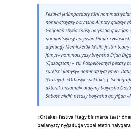
Festıval jeńímpazdary túrlí nomınatsıyala
nomınatsıyasy boıynsha Almaty qalasynyń
Gogoldíń shyǵarmasy boıynsha qoıylǵan «S
nomınatsıyasy boıynsha Dımıtrıı Hvtısıa
atyndaǵy Memlekettík kásíbı jastar teatry (
jūmys» nomınatsıyasy brıynsha Erjan Bıǵa
(Qazaqstan) – Yu. Pospelovanyń pesasy bo
suretshí jūmysy» nomınatsıyasymen Batumı
(Gruzıya) «Otbasy» spektaklí, (stsenografı
akterlík ansambl» atalymy boıynsha Qosta
Sabashvılıdíń pesasy boıynsha qoıylǵan 
«Orteke» festıvalí taǵy bír márte teatr ó
baılanysty nyǵaıtuǵa yqpal etetín halyqara