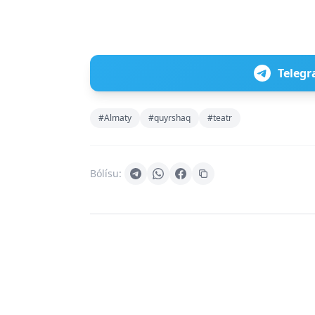
Telegr
#Almaty
#quyrshaq
#teatr
Bólísu: