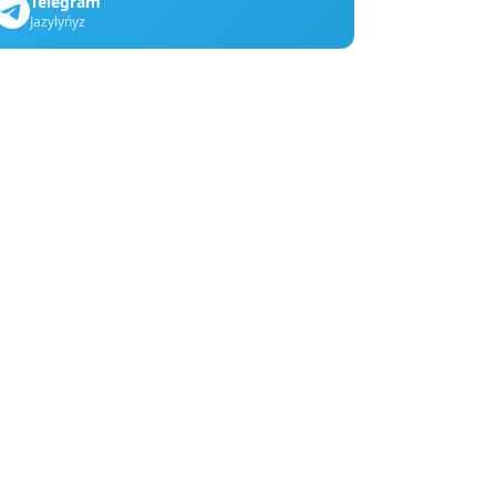
Telegram
Jazylyńyz