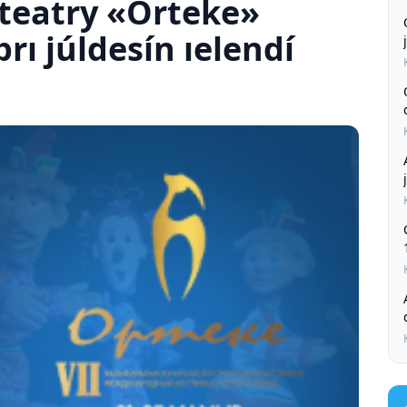
teatry «Orteke»
prı júldesín ıelendí