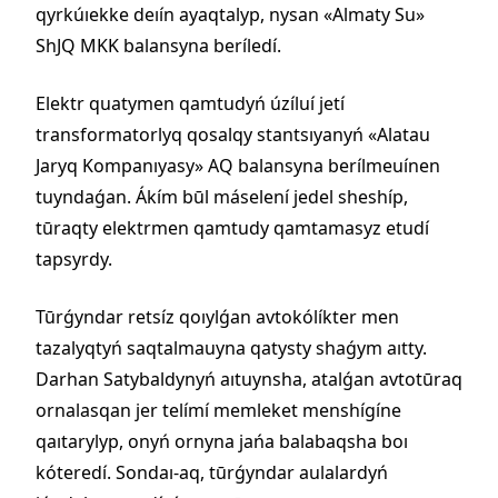
qyrkúıekke deıín ayaqtalyp, nysan «Almaty Su»
ShJQ MKK balansyna beríledí.
Elektr quatymen qamtudyń úzíluí jetí
transformatorlyq qosalqy stantsıyanyń «Alatau
Jaryq Kompanıyasy» AQ balansyna berílmeuínen
tuyndaǵan. Ákím būl máselení jedel sheshíp,
tūraqty elektrmen qamtudy qamtamasyz etudí
tapsyrdy.
Tūrǵyndar retsíz qoıylǵan avtokólíkter men
tazalyqtyń saqtalmauyna qatysty shaǵym aıtty.
Darhan Satybaldynyń aıtuynsha, atalǵan avtotūraq
ornalasqan jer telímí memleket menshígíne
qaıtarylyp, onyń ornyna jańa balabaqsha boı
kóteredí. Sondaı-aq, tūrǵyndar aulalardyń