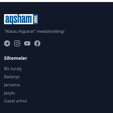
"Alatau Aqparat" medıaholdıngí
Síltemeler
Bíz turaly
Baılanys
Jarnama
Jazylu
Gazet arhıví