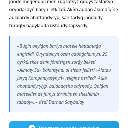
jóndelmegendígí men rūqsatsyz qoqys tastaıtyn
oryndardyń baryn jetkízdí. Ákím audan ákímdígíne
aulalardy abattandyryp, sanıtarlyq jaǵdaıdy
tūraqty baqylauda ūstaudy tapsyrdy.
«Búgín aıtylǵan barlyq másele hattamaǵa
engízíldí. Oryndaluyn ózím qadaǵalaımyn. 25
qyrkúıekke deıín jóndelgen sorǵy beketí
«Almaty Su» balansyna, al elektr jelílerí «Alatau
Jaryq Kompanıyasynyń» ıelígíne beríledí. Aula
abattandyrylyp, balabaqsha salynady. Qalǵan
máseleler de jūmys tártíbímen sheshímín
tabady», – dedí Darhan Satybaldy.