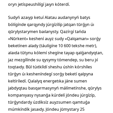
oryn jetíspeushílígí jaıyn kóterdí.
Sudyń azaıyp ketuí Alatau audanynyń batys
bólígínde qarqyndy júrgízílíp jatqan tūrǵyn úı
qūrylystarymen baılanysty. Qazírgí tańda
«Nūrkent» keshení auyz sudy «Qalqaman» sorǵy
beketínen alady (táulígíne 10 600 tekshe metr),
alaıda tūtynu kólemí shegíne tayap qalǵandyqtan,
jaz mezgílínde su qysymy tómendep, su beru jıí
toqtaıdy. Būl túıtkíldí sheshu úshín kórshíles
tūrǵyn úı kesheníndegí sorǵy beketí qalpyna
keltíríledí. Qalalyq energetıka jáne sumen
jabdyqtau basqarmasynyń málímetínshe, qūrylys
kompanıyasy nysanǵa kúrdelí jóndeu júrgízíp,
tūrǵyndardy úzdíksíz auyzsumen qamtuǵa
múmkíndík jasaıdy. Jóndeu jūmystary 25