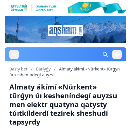
Basty bet
/
Barlyǵy
/
Almaty ákímí «Nūrkent» tūrǵyn
úı kesheníndegí auyzs...
Almaty ákímí «Nūrkent»
tūrǵyn úı kesheníndegí auyzsu
men elektr quatyna qatysty
túıtkílderdí tezírek sheshudí
tapsyrdy