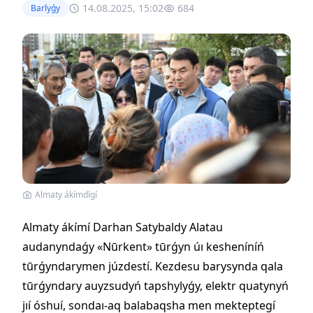
14.08.2025, 15:02
684
Barlyǵy
Almaty ákímdígí
Almaty ákímí Darhan Satybaldy Alatau
audanyndaǵy «Nūrkent» tūrǵyn úı kesheníníń
tūrǵyndarymen júzdestí. Kezdesu barysynda qala
tūrǵyndary auyzsudyń tapshylyǵy, elektr quatynyń
jıí óshuí, sondaı-aq balabaqsha men mekteptegí