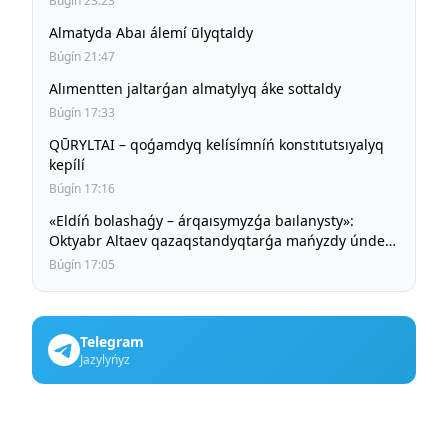
Búgín 23:23
Almatyda Abaı álemí ūlyqtaldy
Búgín 21:47
Alımentten jaltarǵan almatylyq áke sottaldy
Búgín 17:33
QŪRYLTAI – qoǵamdyq kelísímníń konstıtutsıyalyq
kepílí
Búgín 17:16
«Eldíń bolashaǵy – árqaısymyzǵa baılanysty»:
Oktyabr Altaev qazaqstandyqtarǵa mańyzdy úndeu
jasady
Búgín 17:05
Telegram
Jazylyńyz