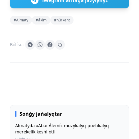
Telegram arnaǵa jazylyńyz
#Almaty
#ákím
#nūrkent
Bólísu:
Sońǵy jańalyqtar
Almatyda «Abaı Álemí» muzykalyq-poetıkalyq
merekelík keshí óttí