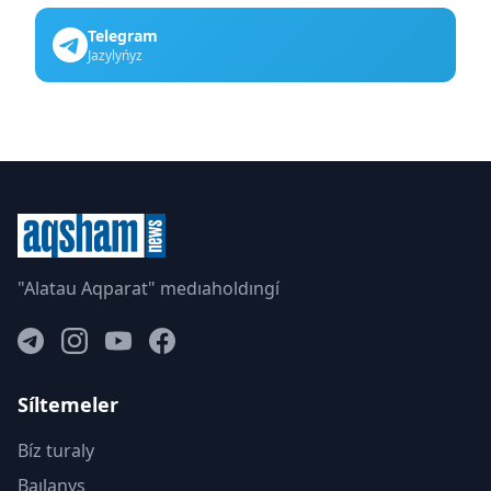
Telegram
Jazylyńyz
"Alatau Aqparat" medıaholdıngí
Síltemeler
Bíz turaly
Baılanys