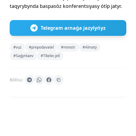
taqyrybynda baspasóz konferentsıyasy ótíp jatyr.
Telegram arnaǵa jazylyńyz
#vuz
#prepodavatel
#mınıstr
#Almaty
#Saǵyntaev
#Tíkeleı jelí
Bólísu: