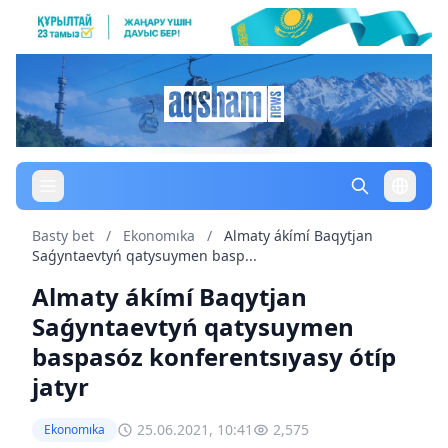
Basty bet
/
Ekonomıka
/
Almaty ákímí Baqytjan
Saǵyntaevtyń qatysuymen basp...
Almaty ákímí Baqytjan
Saǵyntaevtyń qatysuymen
baspasóz konferentsıyasy ótíp
jatyr
25.06.2021, 10:41
2,575
Ekonomıka