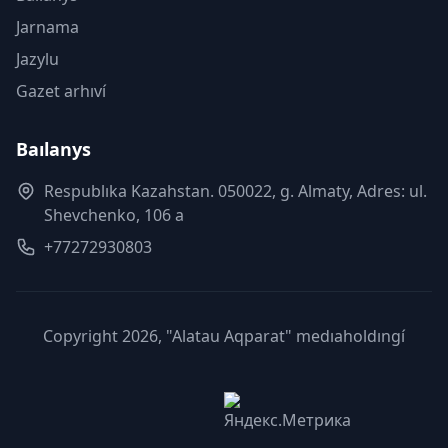
Jarnama
Jazylu
Gazet arhıví
Baılanys
Respublıka Kazahstan. 050022, g. Almaty, Adres: ul.
Shevchenko, 106 a
+77272930803
Copyright 2026, "Alatau Aqparat" medıaholdıngí