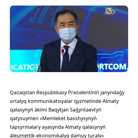
Qazaqstan Respublıkasy Prezıdentíníń janyndaǵy
ortalyq kommunıkatsıyalar qyzmetínde Almaty
qalasynyń ákímí Baqytjan Saǵyntaevtyń
qatysuymen «Memleket basshysynyń
tapsyrmalary ayasynda Almaty qalasynyń
áleumettík-ekonomıkalyq damuy turaly»