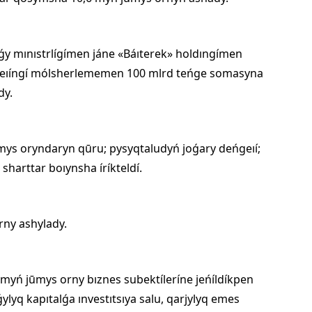
ǵy mınıstrlígímen jáne «Báıterek» holdıngímen
a deıíngí mólsherlememen 100 mlrd teńge somasyna
dy.
ys oryndaryn qūru; pysyqtaludyń joǵary deńgeıí;
sharttar boıynsha íríkteldí.
rny ashylady.
yń jūmys orny bıznes subektíleríne jeńíldíkpen
ylyq kapıtalǵa ınvestıtsıya salu, qarjylyq emes