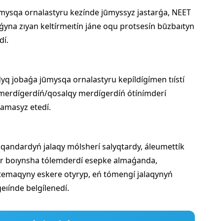
mysqa ornalastyru kezínde jūmyssyz jastarǵa, NEET
yna zıyan keltírmeıtín jáne oqu protsesín būzbaıtyn
dí.
q jobaǵa jūmysqa ornalastyru kepíldígímen tıístí
merdígerdíń/qosalqy merdígerdíń ótínímderí
amasyz etedí.
andardyń jalaqy mólsherí salyqtardy, áleumettík
ar boıynsha tólemderdí esepke almaǵanda,
emaqyny eskere otyryp, eń tómengí jalaqynyń
ıínde belgílenedí.