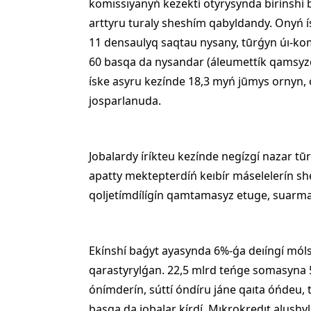
komıssıyanyń kezektí otyrysynda bírínshí 
arttyru turaly sheshím qabyldandy. Onyń í
11 densaulyq saqtau nysany, tūrǵyn úı-k
60 basqa da nysandar (áleumettík qamsyzd
íske asyru kezínde 18,3 myń jūmys ornyn,
josparlanuda.
Jobalardy íríkteu kezínde negízgí nazar t
apatty mektepterdíń keıbír máselelerín s
qoljetímdílígín qamtamasyz etuge, suarmal
Ekínshí baǵyt ayasynda 6%-ǵa deıíngí mól
qarastyrylǵan. 22,5 mlrd teńge somasyna 5
ónímderín, súttí óndíru jáne qaıta óńdeu,
basqa da jobalar kírdí. Mıkrokredıt alus