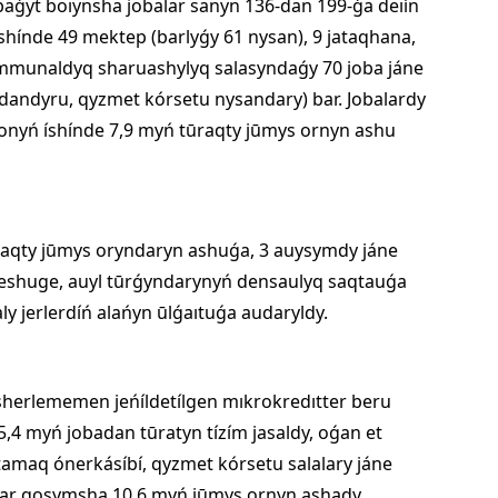
baǵyt boıynsha jobalar sanyn 136-dan 199-ǵa deıín
shínde 49 mektep (barlyǵy 61 nysan), 9 jataqhana,
ommunaldyq sharuashylyq salasyndaǵy 70 joba jáne
andyru, qyzmet kórsetu nysandary) bar. Jobalardy
 onyń íshínde 7,9 myń tūraqty jūmys ornyn ashu
ūraqty jūmys oryndaryn ashuǵa, 3 auysymdy jáne
heshuge, auyl tūrǵyndarynyń densaulyq saqtauǵa
y jerlerdíń alańyn ūlǵaıtuǵa audaryldy.
sherlememen jeńíldetílgen mıkrokredıtter beru
,4 myń jobadan tūratyn tízím jasaldy, oǵan et
 tamaq ónerkásíbí, qyzmet kórsetu salalary jáne
hylar qosymsha 10,6 myń jūmys ornyn ashady.