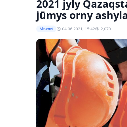
2021 jyly Qazaqs
jūmys orny ashyl
04.06.2021, 15:42
2,070
Áleumet