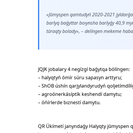
«Jūmyspen qamtudyń 2020-2021 jyldarǵa 
barlyq baǵyttar boıynsha barlyǵy 40,9 m
tūraqty bolady», – delíngen mekeme hab
JQJK jobalary 4 negízgí baǵytqa bólíngen:
– halyqtyń ómír súru sapasyn arttyru;
– ShOB úshín qarjylandyrudyń qoljetímdílíg
– agroónerkásíptík keshendí damytu;
– óńírlerde bıznestí damytu.
QR Úkímetí janyndaǵy Halyqty jūmyspen q