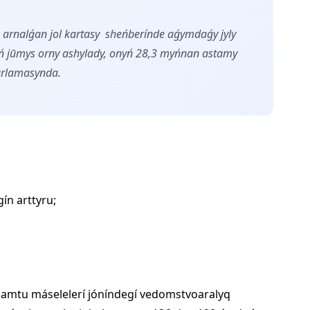
arnalǵan jol kartasy sheńberínde aǵymdaǵy jyly
yń jūmys orny ashylady, onyń 28,3 myńnan astamy
arlamasynda.
ín arttyru;
amtu máselelerí jóníndegí vedomstvoaralyq