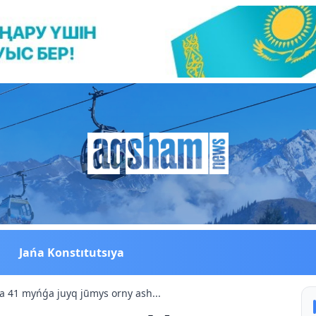
Jańa Konstıtutsıya
a 41 myńǵa juyq jūmys orny ash...