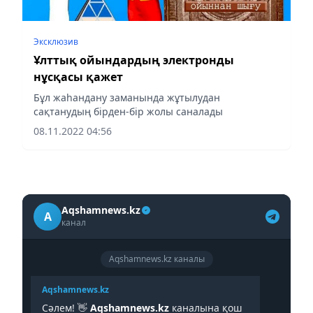
Эксклюзив
Ұлттық ойындардың электронды
нұсқасы қажет
Бұл жаһандану заманында жұтылудан
сақтанудың бірден-бір жолы саналады
08.11.2022 04:56
Aqshamnews.kz
A
канал
Aqshamnews.kz каналы
Aqshamnews.kz
Сәлем! 👋
Aqshamnews.kz
каналына қош