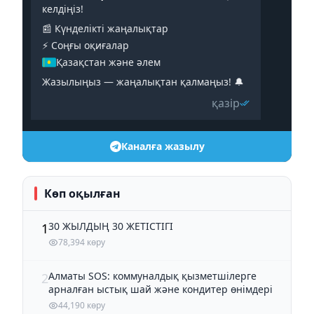
келдіңіз!
📰 Күнделікті жаңалықтар
⚡️ Соңғы оқиғалар
Қазақстан және әлем
Жазылыңыз — жаңалықтан қалмаңыз! 🔔
қазір
Каналға жазылу
Көп оқылған
30 ЖЫЛДЫҢ 30 ЖЕТІСТІГІ
1
78,394 көру
Алматы SOS: коммуналдық қызметшілерге
2
арналған ыстық шай және кондитер өнімдері
44,190 көру