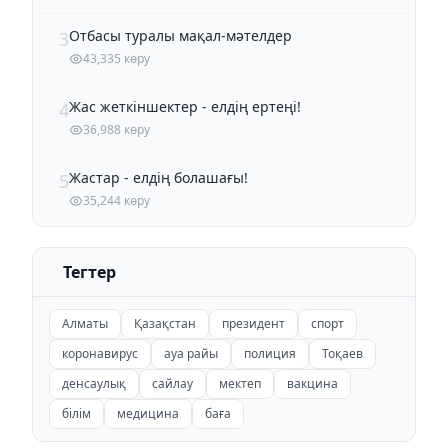
Отбасы туралы мақал-мәтелдер
3
43,335 көру
Жас жеткіншектер - елдің ертеңі!
4
36,988 көру
Жастар - елдің болашағы!
5
35,244 көру
Тегтер
Алматы
Қазақстан
президент
спорт
коронавирус
ауа райы
полиция
Тоқаев
денсаулық
сайлау
мектеп
вакцина
білім
медицина
баға