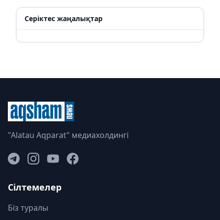
Серіктес жаңалықтар
"Alatau Aqparat" медиахолдингі
Сілтемелер
Біз туралы