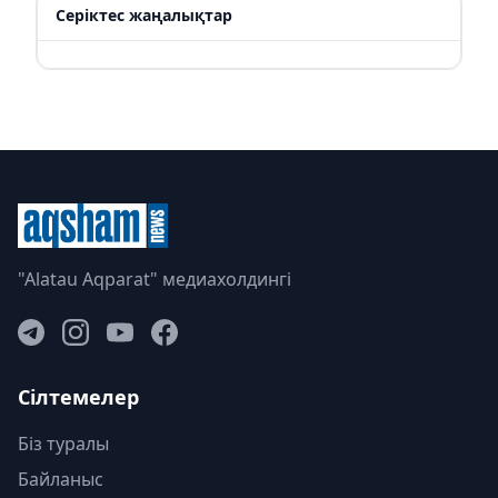
Серіктес жаңалықтар
"Alatau Aqparat" медиахолдингі
Сілтемелер
Біз туралы
Байланыс