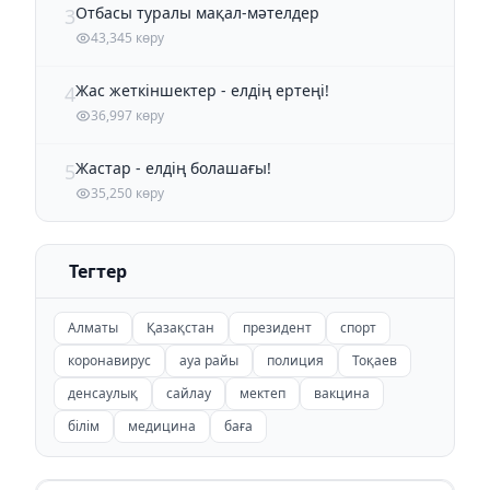
Отбасы туралы мақал-мәтелдер
3
43,345 көру
Жас жеткіншектер - елдің ертеңі!
4
36,997 көру
Жастар - елдің болашағы!
5
35,250 көру
Тегтер
Алматы
Қазақстан
президент
спорт
коронавирус
ауа райы
полиция
Тоқаев
денсаулық
сайлау
мектеп
вакцина
білім
медицина
баға