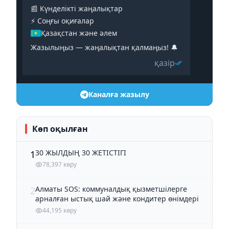
📰 Күнделікті жаңалықтар
⚡️ Соңғы оқиғалар
Қазақстан және әлем
Жазылыңыз — жаңалықтан қалмаңыз! 🔔
қазір
Каналға жазылу
Көп оқылған
30 ЖЫЛДЫҢ 30 ЖЕТІСТІГІ
1
78,397 көру
Алматы SOS: коммуналдық қызметшілерге
2
арналған ыстық шай және кондитер өнімдері
44,195 көру