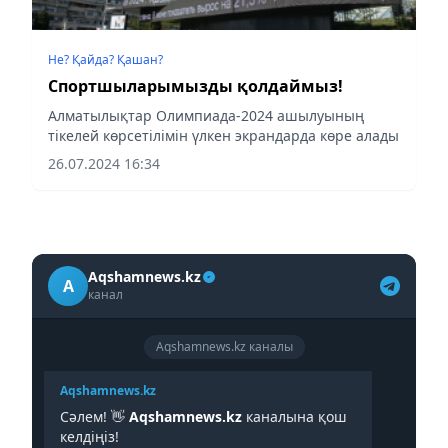
Не? Қайда? Қашан?
Спортшыларымызды қолдаймыз!
Алматылықтар Олимпиада-2024 ашылуының
тікелей көрсетілімін үлкен экрандарда көре алады
26.07.2024 16:34
Aqshamnews.kz
A
канал
Aqshamnews.kz каналы
Aqshamnews.kz
Сәлем! 👋
Aqshamnews.kz
каналына қош
келдіңіз!