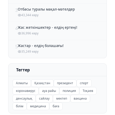
Отбасы туралы мақал-мәтелдер
3
43,344 көру
Жас жеткіншектер - елдің ертеңі!
4
36,996 көру
Жастар - елдің болашағы!
5
35,249 көру
Тегтер
Алматы
Қазақстан
президент
спорт
коронавирус
ауа райы
полиция
Тоқаев
денсаулық
сайлау
мектеп
вакцина
білім
медицина
баға