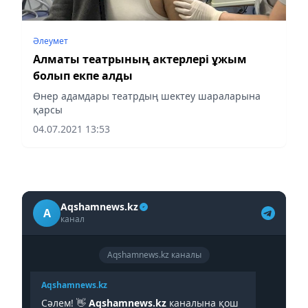
Әлеумет
Алматы театрының актерлері ұжым
болып екпе алды
Өнер адамдары театрдың шектеу шараларына
қарсы
04.07.2021 13:53
Aqshamnews.kz
A
канал
Aqshamnews.kz каналы
Aqshamnews.kz
Сәлем! 👋
Aqshamnews.kz
каналына қош