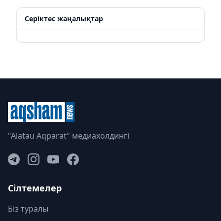
Серіктес жаңалықтар
"Alatau Aqparat" медиахолдингі
Сілтемелер
Біз туралы