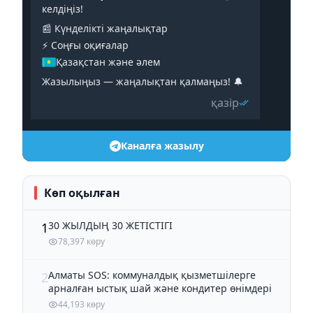
келдіңіз!
📰 Күнделікті жаңалықтар
⚡️ Соңғы оқиғалар
Қазақстан және әлем
Жазылыңыз — жаңалықтан қалмаңыз! 🔔
қазір
Каналға жазылу
Көп оқылған
30 ЖЫЛДЫҢ 30 ЖЕТІСТІГІ
1
78,397 көру
Алматы SOS: коммуналдық қызметшілерге
2
арналған ыстық шай және кондитер өнімдері
44,193 көру